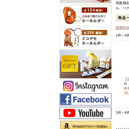
高級感
ル、パ
商品
説明付
1件～4
【
料
本
16
1件～4