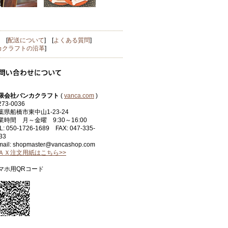
] [
配送について
] [
よくある質問
]
カクラフトの沿革
]
限会社バンカクラフト
(
vanca.com
)
73-0036
葉県船橋市東中山1-23-24
業時間 月～金曜 9:30～16:00
L: 050-1726-1689 FAX: 047-335-
33
mail: shopmaster@vancashop.com
ＡＸ注文用紙はこちら>>
マホ用QRコード