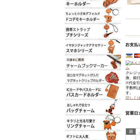
クレジ
換、銀
※代金
手数料
す。
詳しく
日