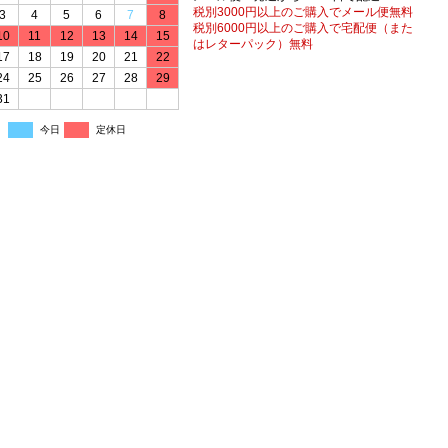
税別3000円以上のご購入でメール便無料
3
4
5
6
7
8
税別6000円以上のご購入で宅配便（また
10
11
12
13
14
15
はレターパック）無料
17
18
19
20
21
22
24
25
26
27
28
29
31
今日
定休日