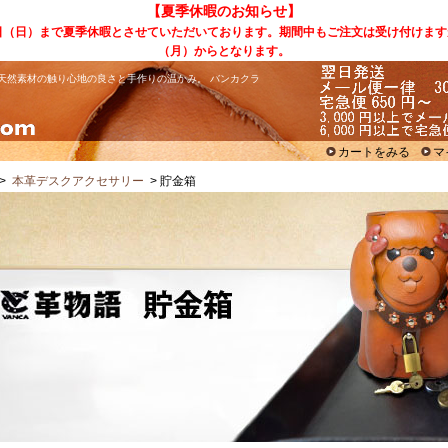
【夏季休暇のお知らせ】
6日（日）まで夏季休暇とさせていただいております。期間中もご注文は受け付けます
（月）からとなります。
天然素材の触り心地の良さと手作りの温かみ。 バンカクラ
カートをみる
マ
>
本革デスクアクセサリー
> 貯金箱