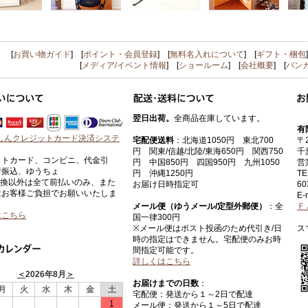
[
お買い物ガイド
] [
ポイント・会員登録
] [
無料名入れについて
] [
ギフト・梱包
[
メディア/イベント情報
] [
ショールーム
] [
会社概要
] [
バン
翌日出荷。
全商品在庫しています。
有
宅配便送料
：北海道1050円 東北700
〒2
円 関東/信越/北陸/東海650円 関西750
千
ットカード、コンビニ、代金引
円 中国850円 四国950円 九州1050
営
行振込、ゆうちょ
円 沖縄1250円
TE
引換以外は全て前払いのみ、また
お届け日時指定可
60
はお客様ご負担でお願いいたしま
E-
メール便（ゆうメール/定型外郵便）
：全
Ｆ
はこちら
国一律300円
※メール便はポスト投函のため代引き/日
ス
時の指定はできません。宅配便のみお時
間指定可能です。
詳しくはこちら
＜
2026年8月
＞
お届けまでの日数
：
月
火
水
木
金
土
宅配便：発送から１～2日で配達
1
メール便：発送から１～5日で配達