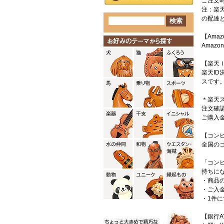
ご注文
注：楽
の配達
【Ama
Amaz
【楽天
楽天I
スです
＊楽天
注文確
ご購入
【コン
全国の
「コン
持ちに
・商品
・ご入
・1件に
【銀行