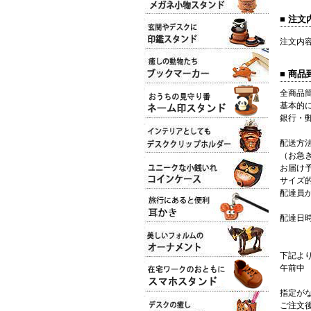
■ 注
注文内
■ 商
全商品
基本的
銀行・
配送方
（お急
お届け
サイズ
配達員
配達日
下記よ
午前中
指定が
ご注文