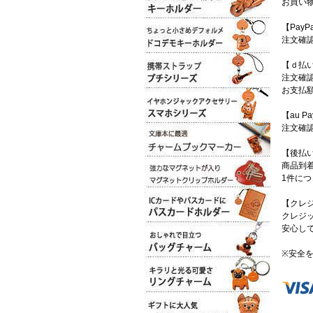
お買い
【PayP
注文確認
【ｄ払
注文確
お支払
【au P
注文確認
【後払
商品到
1件に
【クレ
クレジ
安心し
※安全