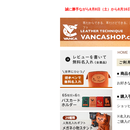
誠に勝手ながら8月8日（土）から8月1
革だからできる、革だけどできる。
フト
HOME
ご利
■ 商
お好き
■ 購
ショッ
※名入
ご購入