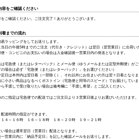
文内容をご確認ください
容をご確認ください。ご注文完了！ありがとうございます。
品到着までの流れ
簡易ラッピングをしてお送りします。
に当日の午後5時までのご注文（代引き・クレジット）は翌日（翌営業日）に出荷い
郵便・コンビニのお支払いの場合は入金確認後一営業日内の発送となります。
法は宅急便（またはレターパック）とメール便（ゆうメールまたは定型外郵便）がご
ぎの場合は必ず「宅急便（またはレターパック）」をお選びください）
予定日は本州内は翌日着（一部除く）、それ以外にお住まいの方は翌々日着となりま
的に小さい商品はなるべくポストイン（宅急便と同等のスピード）でお届けしていま
から手渡しで受け取りたい場合は備考欄に「手渡し希望」とご記入ください。
時のご指定は宅急便での配送ではご注文日より３営業日後よりお選びいただけます。
り配達時間の指定ができます。
 １４～１６時 １６～１８時 １８～２０時 １９～２１時
ない場合は通常翌日（営業日）配送となります。
後一営業日内に「納品予定日」を記した確認メールをお送りします。