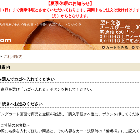
【夏季休暇のお知らせ】
6日（日）まで夏季休暇とさせていただいております。期間中もご注文は受け付けます
（月）からとなります。
天然素材の触り心地の良さと手作りの温かみ。 バンカクラ
カートをみる
マ
>
ご利用案内
用案内
品を選んでカゴへ入れてください
な商品を選び「カゴへ入れる」ボタンを押してください。
入手続きへお進みください
ピングカート画面で商品と金額を確認し「購入手続きへ進む」ボタンを押してくださ
れご希望のお客様へ
の際に名前を入れてほしい商品と、その内容をカート決済時の「備考欄」にご記入く