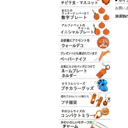
■ ポ
お買い
決済別