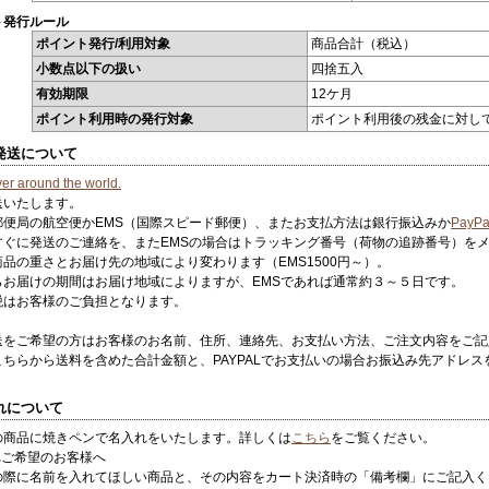
ト発行ルール
ポイント発行/利用対象
商品合計（税込）
小数点以下の扱い
四捨五入
有効期限
12ケ月
ポイント利用時の発行対象
ポイント利用後の残金に対し
外発送について
er around the world.
送いたします。
郵便局の航空便かEMS（国際スピード郵便）、またお支払方法は銀行振込みか
PayPa
すぐに発送のご連絡を、またEMSの場合はトラッキング番号（荷物の追跡番号）を
品の重さとお届け先の地域により変わります（EMS1500円～）。
らお届けの期間はお届け地域によりますが、EMSであれば通常約３～５日です。
税はお客様のご負担となります。
送をご希望の方はお客様のお名前、住所、連絡先、お支払い方法、ご注文内容をご記
こちらから送料を含めた合計金額と、PAYPALでお支払いの場合お振込み先アドレ
入れについて
の商品に焼きペンで名入れをいたします。詳しくは
こちら
をご覧ください。
れご希望のお客様へ
の際に名前を入れてほしい商品と、その内容をカート決済時の「備考欄」にご記入く