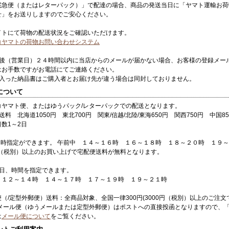
宅急便（またはレターパック）」で配達の場合、商品の発送当日に「ヤマト運輸お荷
せ」をお送りしますのでご安心ください。
イトにて荷物の配送状況をご確認いただけます。
コヤマトの荷物お問い合わせシステム
文後（営業日）２４時間以内に当店からのメールが届かない場合、お客様の登録メー
はお手数ですがお電話にてご連絡ください。
の入った納品書はご購入者とお届け先が違う場合は同封しておりません。
について
コヤマト便、またはゆうパック/レターパックでの配送となります。
送料 北海道1050円 東北700円 関東/信越/北陸/東海650円 関西750円 中国85
数1～2日
達日時指定ができます。 午前中 １４～１６時 １６～１８時 １８～２０時 １９
0円（税別）以上のお買い上げで宅配便送料が無料となります。
け日、時間を指定できます。
 １２～１４時 １４～１７時 １７～１９時 １９～２１時
（/定型外郵便）送料：全商品対象、全国一律300円(3000円（税別）以上のご注
 メール便（ゆうメールまたは定型外郵便）はポストへの直接投函となりますので、
は
メール便について
をご覧ください。