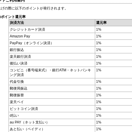
イントご利用案内
上げの際に以下のポイントが発行されます。
のポイント還元率
決済方法
還元率
クレジットカード決済
1%
Amazon Pay
1%
PayPay（オンライン決済）
1%
銀行振込
1%
楽天銀行決済
1%
後払い決済
1%
コンビニ（番号端末式）・銀行ATM・ネットバンキ
1%
ング決済
代金引換
1%
郵便局振込
1%
郵便振替
1%
楽天ペイ
1%
ビットコイン決済
1%
d払い
1%
au PAY（ネット支払い）
1%
あと払い（ペイディ）
1%