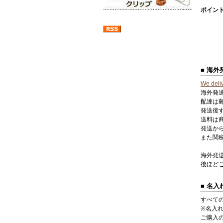
ポイン
■ 海
We deliv
海外発
配達は
発送後
送料は商
発送か
また関
海外発
後ほど
■ 名
すべて
※名入
ご購入