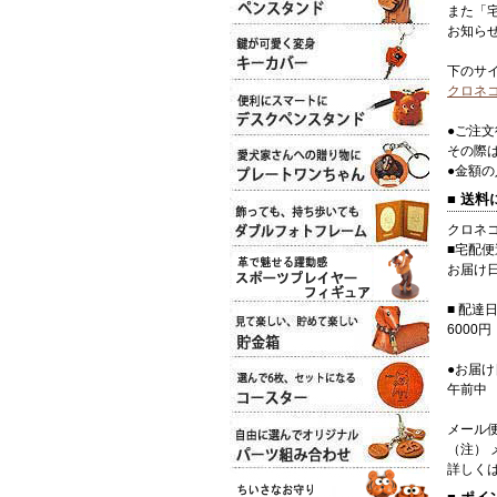
また「
お知ら
下のサ
クロネ
●ご注
その際
●金額
■ 送料
クロネ
■宅配便
お届け日
■ 配
600
●お届
午前中
メール便
（注）
詳しく