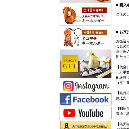
■ 購
当店の
■ お
お振込
会員の
銀行振
間たっ
【代金
代引手数
配達時に
（注）
【銀行
振込先：
【郵便
普通 記
【楽天