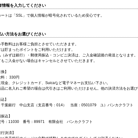
入者情報を入力してください
カートは「SSL」で個人情報が暗号化されているため安心です。
支払い方法をお選びください
み手数料はお客様ご負担とさせていただきます。
方は貯まったポイントをご利用いただけます。
込（みずほ銀行）・郵便局振込・コンビニ決済は、ご入金確認後の発送となります。
てもご入金がない場合はキャンセルとさせていただきます。
引換】
料： 330円
現金、クレジットカード、Suicaなど電子マネーお支払い下さい。
商品に名入れご希望の場合は代引きはご利用いただけません。他の決済方法をお選び
振込】
千葉銀行 中山支店（支店番号：014） 当座：0501079 ユ）バンカクラフト
局振込】
号：11030 番号：89971 有限会社 バンカクラフト
銀行決済】