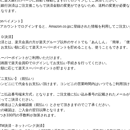
時に楽天銀行のページに自動で移動しますのでログインしてご決済ください。
天銀行決済はご注文後こちらで決済金額の変更ができないため、送料の変更が必要な
となります。
zonペイメント】
onアカウントでログインすると、Amazon.co.jpに登録された情報を利用してご注文
ＩＤ決済】
D決済とは、楽天会員の方が楽天グループ以外のサイトでも「あんしん」「簡単」「
。お支払い額に応じて楽天スーパーポイントを貯めることも、使うこともできます。
スーパーポイントがご利用いただけます。
認画面で楽天会員IDでログインしてお支払い手続きを行ってください。
金額に応じて楽天スーパーポイントが貯まります。
ビニ支払い】（前払い）
コンビニにて代金をお支払い頂けます。コンビニの営業時間内はいつでもご利用頂け
ビニ払込番号端末方式」となります。ご注文後に払い込み番号の記載されたメールが
なってご決済ください。
の発送はご入金確認後（前払い）とさせて頂きますのでご了承ください。
金の確認は、ご入金の翌日以降となります。
つき330円の手数料が加算されます。
ATM決済・ネットバンク決済】