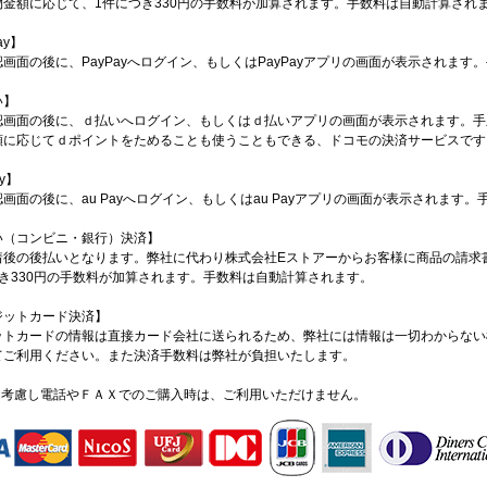
物金額に応じて、1件につき330円の手数料が加算されます。手数料は自動計算され
ay】
画面の後に、PayPayへログイン、もしくはPayPayアプリの画面が表示されま
い】
認画面の後に、ｄ払いへログイン、もしくはｄ払いアプリの画面が表示されます。手
額に応じてｄポイントをためることも使うこともできる、ドコモの決済サービスです
ay】
画面の後に、au Payへログイン、もしくはau Payアプリの画面が表示されま
い（コンビニ・銀行）決済】
着後の後払いとなります。弊社に代わり株式会社Eストアーからお客様に商品の請求
つき330円の手数料が加算されます。手数料は自動計算されます。
ジットカード決済】
ットカードの情報は直接カード会社に送られるため、弊社には情報は一切わからない
てご利用ください。また決済手数料は弊社が負担いたします。
を考慮し電話やＦＡＸでのご購入時は、ご利用いただけません。