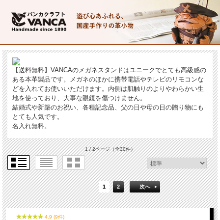
【送料無料】VANCAのメガネスタンドはユニークでとても高級感の
ある本革製品です。メガネのほかに携帯電話やテレビのリモコンな
どを入れてお使いいただけます。内側は肌触りのよりやわらかい生
地を使っており、大事な眼鏡を傷つけません。
結婚式や新築のお祝い、各種記念品、父の日や母の日の贈り物にも
とても人気です。
名入れ無料。
1 / 2ページ
（全30件）
1
2
次へ
4.9 (9件)