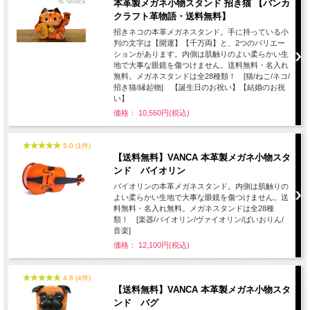
本革製メガネ小物スタンド 招き猫 【バンカ
クラフト革物語・送料無料】
招きネコの本革メガネスタンド。手に持っている小
判の文字は【開運】【千万両】と、2つのバリエー
ションがあります。内側は肌触りのよい柔らかい生
地で大事な眼鏡を傷つけません。送料無料・名入れ
無料。メガネスタンドは全28種類！ [猫/ねこ/ネコ/
招き猫/縁起物] 【誕生日のお祝い】【結婚のお祝
い】
価格： 10,560円(税込)
5.0 (1件)
【送料無料】VANCA 本革製メガネ小物スタ
ンド バイオリン
バイオリンの本革メガネスタンド。内側は肌触りの
よい柔らかい生地で大事な眼鏡を傷つけません。送
料無料・名入れ無料。メガネスタンドは全28種
類！ [楽器/バイオリン/ヴァイオリン/ばいおりん/
音楽]
価格： 12,100円(税込)
4.8 (4件)
【送料無料】VANCA 本革製メガネ小物スタ
ンド パグ