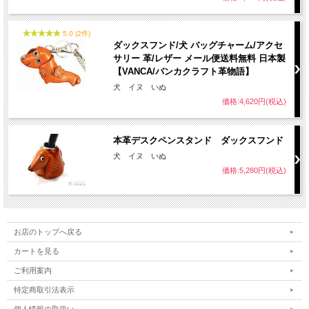
5.0 (2件)
ダックスフンド/犬 バッグチャーム/アクセ
サリー 革/レザー メール便送料無料 日本製
【VANCA/バンカクラフト革物語】
犬 イヌ いぬ
価格:4,620円(税込)
本革デスクペンスタンド ダックスフンド
犬 イヌ いぬ
価格:5,280円(税込)
お店のトップへ戻る
カートを見る
ご利用案内
特定商取引法表示
個人情報の取扱い