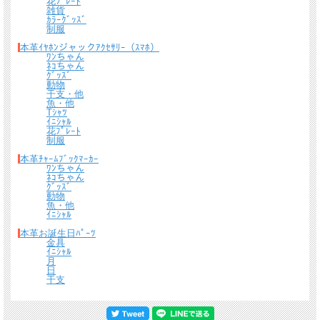
花ﾌﾟﾚｰﾄ
雑貨
ｶﾗｰｸﾞｯｽﾞ
制服
本革ｲﾔﾎﾝジャックｱｸｾｻﾘｰ（ｽﾏﾎ）
ﾜﾝちゃん
ﾈｺちゃん
ｸﾞｯｽﾞ
動物
干支・他
魚・他
Tｼｬﾂ
ｲﾆｼｬﾙ
花ﾌﾟﾚｰﾄ
制服
本革ﾁｬｰﾑﾌﾞｯｸﾏｰｶｰ
ﾜﾝちゃん
ﾈｺちゃん
ｸﾞｯｽﾞ
動物
魚・他
ｲﾆｼｬﾙ
本革お誕生日ﾊﾟｰﾂ
金具
ｲﾆｼｬﾙ
月
日
干支