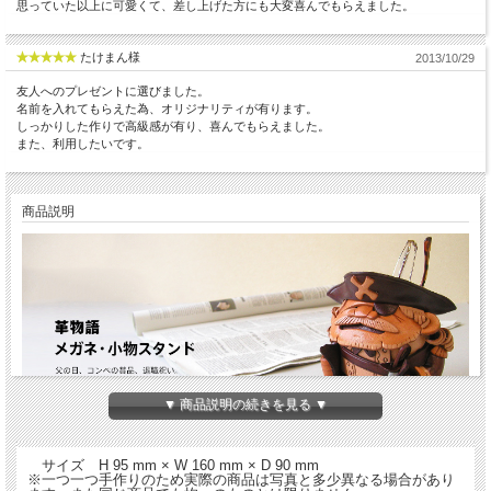
思っていた以上に可愛くて、差し上げた方にも大変喜んでもらえました。
たけまん様
2013/10/29
友人へのプレゼントに選びました。
名前を入れてもらえた為、オリジナリティが有ります。
しっかりした作りで高級感が有り、喜んでもらえました。
また、利用したいです。
商品説明
▼ 商品説明の続きを見る ▼
ユニークでとても高級感のあるメガネ小物スタンドです。メガネのほかに携帯電話
やテレビのリモコンなどを入れてお使いいただけます。内側は肌触りのよりやわら
サイズ H 95 mm × W 160 mm × D 90 mm
※一つ一つ手作りのため実際の商品は写真と多少異なる場合があり
かい生地を使っており、大事な眼鏡を傷つけません。持てば持つほどに手になじ