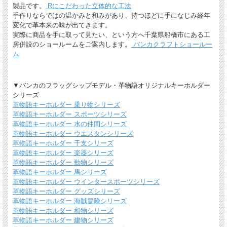
製品です。
Rにこだわった立体的な工法
手作りならではの温かみと和みがあり、持つほどに手になじみ経年
変化で革本来の味が出てきます。
実際に商品を手に取って見たい、という方へ千葉県船橋市にある工
房併設のショールームをご案内します。
バンカクラフトショールー
ム
ギフトラッピングについて
▼バンカのフラッグシップモデル・革物語オリジナルキーホルダー
シリーズ
全商品無料で簡易ラッピングの上お送りしております。
革物語キーホルダー 乗り物シリーズ
大切な贈り物の場合は革のチャームやリボンが付いた有料のラッピングも承ってお
ります。
革物語キーホルダー スポーツシリーズ
革物語キーホルダー 水の仲間シリーズ
※ 写真は一例です。ラッピング材等は予告なく変更となる場合があります。
革物語キーホルダー ウエスタンシリーズ
革物語キーホルダー 干支シリーズ
＊
詳しくはこちらから
革物語キーホルダー 楽器シリーズ
*有料ラッピング（M)
革物語キーホルダー 動物シリーズ
キーホルダーなど小さい品物はギフト袋にお入れして本革製のチャームをお付けし
革物語キーホルダー 馬シリーズ
ます。
革物語キーホルダー ウインタースポーツシリーズ
革物語キーホルダー グッズシリーズ
革物語キーホルダー 海賊冒険シリーズ
革物語キーホルダー 和物シリーズ
革物語キーホルダー 建物シリーズ