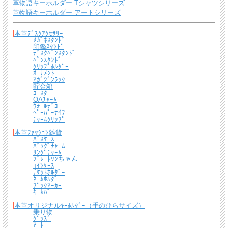
革物語キーホルダー Tシャツシリーズ
革物語キーホルダー アートシリーズ
本革ﾃﾞｽｸｱｸｾｻﾘｰ
ﾒｶﾞﾈｽﾀﾝﾄﾞ
印鑑ｽﾀﾝﾄﾞ
*無料簡易ラッピング
ﾃﾞｽｸﾍﾟﾝｽﾀﾝﾄﾞ
通常のご購入でも、簡易ラッピング（透明の袋の上に金色のギフトシール付き）い
ﾍﾟﾝｽﾀﾝﾄﾞ
ｸﾘｯﾌﾟﾎﾙﾀﾞｰ
たします。
ｵｰﾅﾒﾝﾄ
ﾏｶﾞｼﾞﾝﾗｯｸ
貯金箱
ｺｰｽﾀｰ
OAﾁｬｰﾑ
ｳｫｰﾙﾃﾞｺ
ﾍﾟｰﾊﾟｰﾅｲﾌ
ﾁｬｰﾑｸﾘｯﾌﾟ
本革ﾌｧｯｼｮﾝ雑貨
ﾊﾟｽｹｰｽ
ﾊﾞｯｸﾞﾁｬｰﾑ
ﾘﾝｸﾞﾁｬｰﾑ
ﾌﾟﾚｰﾄﾜﾝちゃん
ｺｲﾝｹｰｽ
ﾁｹｯﾄﾎﾙﾀﾞｰ
ﾈｰﾑﾎﾙﾀﾞｰ
送料について
ﾌﾞｯｸﾏｰｶｰ
ｷｰｶﾊﾞｰ
宅配便 650円から
→ 商品代金6600円(税込）以上で宅配便送料無料
本革オリジナルｷｰﾎﾙﾀﾞｰ（手のひらサイズ）
乗り物
メール便（全商品対象・定形外郵便ほか）全国一律300円
→ 商品代金3300円(税
ｸﾞｯｽﾞ
ｱｰﾄ
込）以上でメール便送料無料