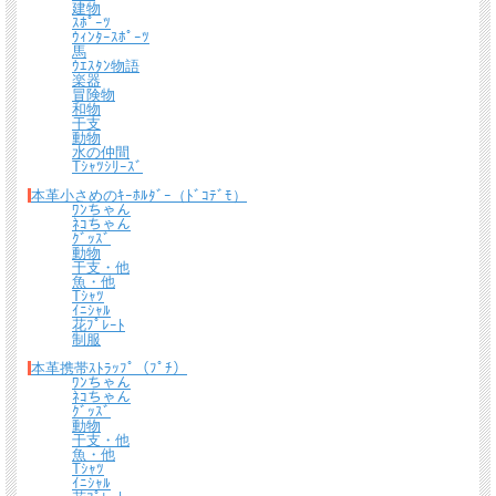
建物
ｽﾎﾟｰﾂ
＊
詳しくはこちらから
ｳｨﾝﾀｰｽﾎﾟｰﾂ
馬
ｳｴｽﾀﾝ物語
楽器
熟練したスタッフが丁寧に梱包いたします。
冒険物
*梱包の例
和物
干支
動物
水の仲間
Tｼｬﾂｼﾘｰｽﾞ
本革小さめのｷｰﾎﾙﾀﾞｰ（ﾄﾞｺﾃﾞﾓ）
ﾜﾝちゃん
ﾈｺちゃん
ｸﾞｯｽﾞ
動物
干支・他
魚・他
Tｼｬﾂ
ｲﾆｼｬﾙ
花ﾌﾟﾚｰﾄ
制服
本革携帯ｽﾄﾗｯﾌﾟ（ﾌﾟﾁ）
ﾜﾝちゃん
ﾈｺちゃん
ｸﾞｯｽﾞ
動物
干支・他
魚・他
Tｼｬﾂ
ｲﾆｼｬﾙ