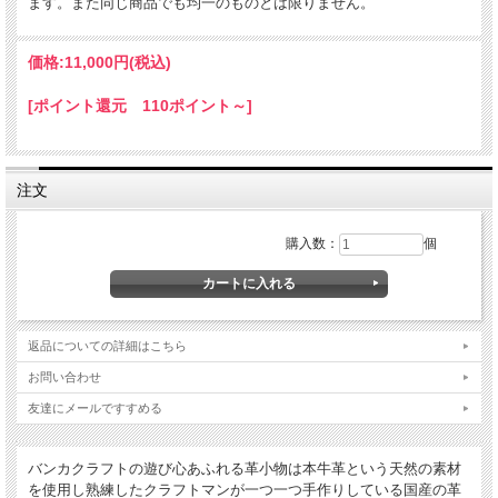
ます。また同じ商品でも均一のものとは限りません。
み、革独特の味が出てきます。結婚式や新築のお祝い、各種記念品、父の日や母の
日の贈り物にもとても人気です。
価格:
11,000円
(税込)
[ポイント還元 110ポイント～]
濃茶のダックスフンドの眼鏡スタンドです。短い足とくりっとした尻尾が可愛らし
い。名入れして、男女問わず贈り物に喜ばれます。
真っ黒なダックスフンドのメガ
ネ小物スタンドもございます。
注文
名入れについて
購入数：
個
全商品無料で焼きペンで名入れいたします。
（注意！）
・漢字不可、ひらがな・カタカナ・英数字で6文字まで
・メガネ小物スタンドのみ15文字まで
・ご注文後の名入れの追加・変更、また返品は不可
返品についての詳細はこちら
＊
詳しくはこちらから
お問い合わせ
手描きで革を焦がしながら名入れをするため文字は均一なものにならず、焦げた部
友達にメールですすめる
分は少し凹凸ができます。あなただけの革小物に。
バンカクラフトの遊び心あふれる革小物は本牛革という天然の素材
を使用し熟練したクラフトマンが一つ一つ手作りしている国産の革