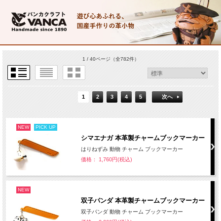
1 / 40ページ
（全782件）
1
2
3
4
5
次へ
NEW
PICK UP
シマエナガ 本革製チャームブックマーカー
はりねずみ 動物 チャーム ブックマーカー
価格： 1,760円(税込)
NEW
双子パンダ 本革製チャームブックマーカー
双子パンダ 動物 チャーム ブックマーカー