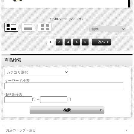
1 / 40ページ
（全782件）
1
2
3
4
5
次へ
商品検索
キーワード検索
価格帯検索
円 ～
円
お店のトップへ戻る