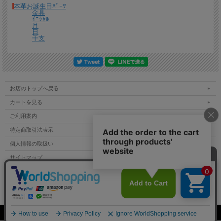
たします。
本革お誕生日ﾊﾟｰﾂ
金具
ｲﾆｼｬﾙ
月
日
干支
お店のトップへ戻る
カートを見る
送料について
ご利用案内
特定商取引法表示
宅配便 650円から
→ 商品代金6600円(税込）以上で宅配便送料無料
個人情報の取扱い
メール便（全商品対象・定形外郵便ほか）全国一律300円
→ 商品代金3300円(税
込）以上でメール便送料無料
サイトマップ
＊
詳しくはこちらから
メルマガ登録
お問い合わせ
熟練したスタッフが丁寧に梱包いたします。
*梱包の例
Copyright (C) All Rights Reserved.