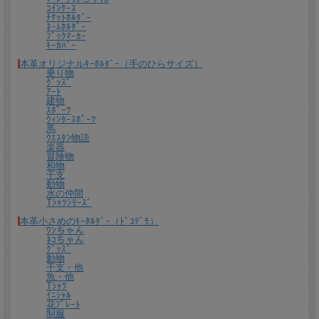
ｺｲﾝｹｰｽ
ﾁｹｯﾄﾎﾙﾀﾞｰ
ﾈｰﾑﾎﾙﾀﾞｰ
ﾌﾞｯｸﾏｰｶｰ
名入れについて
ｷｰｶﾊﾞｰ
本革オリジナルｷｰﾎﾙﾀﾞｰ（手のひらサイズ）
全商品無料で焼きペンで名入れいたします。
乗り物
ｸﾞｯｽﾞ
（注意！）
ｱｰﾄ
建物
・漢字不可、ひらがな・カタカナ・英数字で6文字まで
ｽﾎﾟｰﾂ
・メガネ小物スタンドのみ15文字まで
ｳｨﾝﾀｰｽﾎﾟｰﾂ
・ご注文後の名入れの追加・変更、また返品は不可
馬
ｳｴｽﾀﾝ物語
楽器
＊
詳しくはこちらから
冒険物
和物
手描きで革を焦がしながら名入れをするため文字は均一なものにならず、焦げた部
干支
分は少し凹凸ができます。あなただけの革小物に。
動物
水の仲間
Tｼｬﾂｼﾘｰｽﾞ
本革小さめのｷｰﾎﾙﾀﾞｰ（ﾄﾞｺﾃﾞﾓ）
ﾜﾝちゃん
ﾈｺちゃん
ｸﾞｯｽﾞ
動物
干支・他
魚・他
Tｼｬﾂ
ｲﾆｼｬﾙ
花ﾌﾟﾚｰﾄ
制服