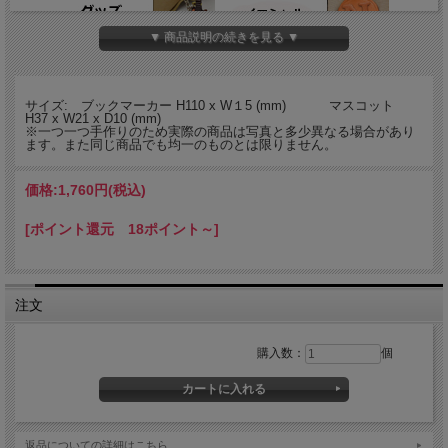
▼ 商品説明の続きを見る ▼
バンカクラフト「革物語」チャームブックマーカーシリーズ。熟練した職人が一つ
一つ手作りしているかわいい動物のマスコット付きの本革製ブックマーカー。文庫
本用のブックマーカーです。
サイズ: ブックマーカー H110 x W１5 (mm) マスコット
H37 x W21 x D10 (mm)
※一つ一つ手作りのため実際の商品は写真と多少異なる場合があり
ます。また同じ商品でも均一のものとは限りません。
価格:
1,760円
(税込)
[ポイント還元 18ポイント～]
注文
購入数：
個
返品についての詳細はこちら