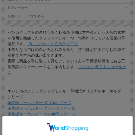
お問い合わせ
友達にメールですすめる
バンカクラフトの遊び心あふれる革小物は本牛革という天然の素材
を使用し熟練したクラフトマンが一つ一つ手作りしている国産の革
製品です。
Rにこだわった立体的な工法
手作りならではの温かみと和みがあり、持つほどに手になじみ経年
変化で革本来の味が出てきます。
実際に商品を手に取って見たい、という方へ千葉県船橋市にある工
房併設のショールームをご案内します。
バンカクラフトショールー
ム
▼バンカのフラッグシップモデル・革物語オリジナルキーホルダー
シリーズ
革物語キーホルダー 乗り物シリーズ
革物語キーホルダー スポーツシリーズ
革物語キーホルダー 水の仲間シリーズ
革物語キーホルダー ウエスタンシリーズ
革物語キーホルダー 干支シリーズ
革物語キーホルダー 楽器シリーズ