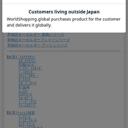
革物語キーホルダー 動物シリーズ
革物語キーホルダー 馬シリーズ
革物語キーホルダー ウインタースポーツシリーズ
革物語キーホルダー グッズシリーズ
革物語キーホルダー 海賊冒険シリーズ
革物語キーホルダー 和物シリーズ
革物語キーホルダー 建物シリーズ
革物語キーホルダー Tシャツシリーズ
革物語キーホルダー アートシリーズ
本革ﾃﾞｽｸｱｸｾｻﾘｰ
ﾒｶﾞﾈｽﾀﾝﾄﾞ
印鑑ｽﾀﾝﾄﾞ
ﾃﾞｽｸﾍﾟﾝｽﾀﾝﾄﾞ
ﾍﾟﾝｽﾀﾝﾄﾞ
ｸﾘｯﾌﾟﾎﾙﾀﾞｰ
ｵｰﾅﾒﾝﾄ
ﾏｶﾞｼﾞﾝﾗｯｸ
貯金箱
ｺｰｽﾀｰ
OAﾁｬｰﾑ
ｳｫｰﾙﾃﾞｺ
ﾍﾟｰﾊﾟｰﾅｲﾌ
ﾁｬｰﾑｸﾘｯﾌﾟ
本革ﾌｧｯｼｮﾝ雑貨
ﾊﾟｽｹｰｽ
ﾊﾞｯｸﾞﾁｬｰﾑ
ﾘﾝｸﾞﾁｬｰﾑ
ﾌﾟﾚｰﾄﾜﾝちゃん