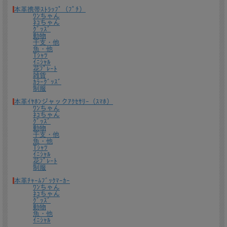
本革携帯ｽﾄﾗｯﾌﾟ（ﾌﾟﾁ）
ギフトラッピングについて
ﾜﾝちゃん
ﾈｺちゃん
ｸﾞｯｽﾞ
全商品無料で簡易ラッピングの上お送りしております。
動物
大切な贈り物の場合は革のチャームやリボンが付いた有料のラッピングも承ってお
干支・他
ります。
魚・他
Tｼｬﾂ
ｲﾆｼｬﾙ
※ 写真は一例です。ラッピング材等は予告なく変更となる場合があります。
花ﾌﾟﾚｰﾄ
雑貨
＊
詳しくはこちらから
ｶﾗｰｸﾞｯｽﾞ
制服
*有料ラッピング（M)
本革ｲﾔﾎﾝジャックｱｸｾｻﾘｰ（ｽﾏﾎ）
キーホルダーなど小さい品物はギフト袋にお入れして本革製のチャームをお付けし
ﾜﾝちゃん
ます。
ﾈｺちゃん
ｸﾞｯｽﾞ
動物
干支・他
魚・他
Tｼｬﾂ
ｲﾆｼｬﾙ
花ﾌﾟﾚｰﾄ
制服
本革ﾁｬｰﾑﾌﾞｯｸﾏｰｶｰ
ﾜﾝちゃん
ﾈｺちゃん
ｸﾞｯｽﾞ
動物
*無料簡易ラッピング
魚・他
通常のご購入でも、簡易ラッピング（透明の袋の上に金色のギフトシール付き）い
ｲﾆｼｬﾙ