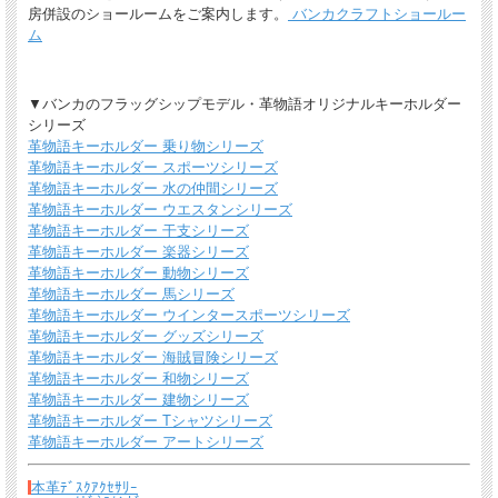
房併設のショールームをご案内します。
バンカクラフトショールー
ム
▼バンカのフラッグシップモデル・革物語オリジナルキーホルダー
シリーズ
革物語キーホルダー 乗り物シリーズ
革物語キーホルダー スポーツシリーズ
送料について
革物語キーホルダー 水の仲間シリーズ
革物語キーホルダー ウエスタンシリーズ
宅配便 650円から
→ 商品代金6600円(税込）以上で宅配便送料無料
革物語キーホルダー 干支シリーズ
メール便（全商品対象・定形外郵便ほか）全国一律300円
→ 商品代金3300円(税
革物語キーホルダー 楽器シリーズ
込）以上でメール便送料無料
革物語キーホルダー 動物シリーズ
革物語キーホルダー 馬シリーズ
＊
詳しくはこちらから
革物語キーホルダー ウインタースポーツシリーズ
革物語キーホルダー グッズシリーズ
熟練したスタッフが丁寧に梱包いたします。
革物語キーホルダー 海賊冒険シリーズ
*梱包の例
革物語キーホルダー 和物シリーズ
革物語キーホルダー 建物シリーズ
革物語キーホルダー Tシャツシリーズ
革物語キーホルダー アートシリーズ
本革ﾃﾞｽｸｱｸｾｻﾘｰ