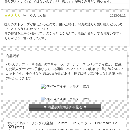
祭り好きというわけではないんですが、思わず血が騒ぐ創りだと思います。
The・らんたん様
2013/09/12
提灯のストラップが欲しかったので、届いた時は、写真の通り可愛い提灯だったの
で、とてもうれしかったです！
皮の特質を上手く利用して、ぷくっとふくらんでいる所がまたとても可愛いです♪
ありがとうございました(^o^)
商品説明
バンカクラフト「革物語」の本革キーホルダーシリーズはバラエティ豊か。 熟練
した職人が一つ一つ手作りしている国産、ハンドメイドの皮革（牛革）製立体マス
コットです。 手作りならではの温かみがあり、持てば持つほど手になじみ革本来
の味が出てきます。
▼ 商品説明の続きを見る ▼
※一つ一つ手作りのため実際の商品は写真と多少異なる場合があります。
サイズ(約) ： リングの直径…25mm マスコット…H47 x W40 x
名入れについて
D23 (mm)