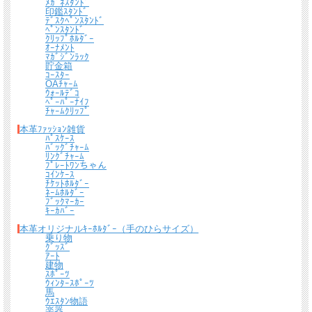
ﾒｶﾞﾈｽﾀﾝﾄﾞ
印鑑ｽﾀﾝﾄﾞ
ﾃﾞｽｸﾍﾟﾝｽﾀﾝﾄﾞ
ﾍﾟﾝｽﾀﾝﾄﾞ
ｸﾘｯﾌﾟﾎﾙﾀﾞｰ
ｵｰﾅﾒﾝﾄ
ﾏｶﾞｼﾞﾝﾗｯｸ
貯金箱
ｺｰｽﾀｰ
OAﾁｬｰﾑ
ｳｫｰﾙﾃﾞｺ
ﾍﾟｰﾊﾟｰﾅｲﾌ
ﾁｬｰﾑｸﾘｯﾌﾟ
本革ﾌｧｯｼｮﾝ雑貨
ﾊﾟｽｹｰｽ
ﾊﾞｯｸﾞﾁｬｰﾑ
ﾘﾝｸﾞﾁｬｰﾑ
ﾌﾟﾚｰﾄﾜﾝちゃん
ｺｲﾝｹｰｽ
ﾁｹｯﾄﾎﾙﾀﾞｰ
ﾈｰﾑﾎﾙﾀﾞｰ
ﾌﾞｯｸﾏｰｶｰ
ｷｰｶﾊﾞｰ
本革オリジナルｷｰﾎﾙﾀﾞｰ（手のひらサイズ）
乗り物
ｸﾞｯｽﾞ
ｱｰﾄ
建物
ｽﾎﾟｰﾂ
ｳｨﾝﾀｰｽﾎﾟｰﾂ
馬
ｳｴｽﾀﾝ物語
楽器