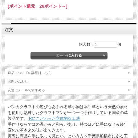
大切な贈り物の場合は革のチャームやリボンが付いた有料のラッピングも承ってお
[ポイント還元 26ポイント～]
ります。
※ 写真は一例です。ラッピング材等は予告なく変更となる場合があります。
＊
詳しくはこちらから
注文
*有料ラッピング（M)
キーホルダーなど小さい品物はギフト袋にお入れして本革製のチャームをお付けし
購入数：
個
ます。
返品についての詳細はこちら
お問い合わせ
友達にメールですすめる
*無料簡易ラッピング
バンカクラフトの遊び心あふれる革小物は本牛革という天然の素材
通常のご購入でも、簡易ラッピング（透明の袋の上に金色のギフトシール付き）い
を使用し熟練したクラフトマンが一つ一つ手作りしている国産の革
たします。
製品です。
Rにこだわった立体的な工法
手作りならではの温かみと和みがあり、持つほどに手になじみ経年
変化で革本来の味が出てきます。
実際に商品を手に取って見たい、という方へ千葉県船橋市にある工