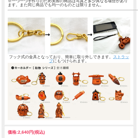
※一つ一つ手作りのため実際の商品は写真と多少異なる場合があり
ます。また同じ商品でも均一のものとは限りません。
全商品無料で焼きペンで名入れいたします。
（注意！）
・漢字不可、ひらがな・カタカナ・英数字で6文字まで
・メガネ小物スタンドのみ15文字まで
・ご注文後の名入れの追加・変更、また返品は不可
＊
詳しくはこちらから
手描きで革を焦がしながら名入れをするため文字は均一なものにならず、焦げた部
分は少し凹凸ができます。あなただけの革小物に。
フック式の金具となっており、簡単に取り外しできます。
ストラッ
プ
にもつけられます。
ギフトラッピングについて
価格:
2,640円
(税込)
全商品無料で簡易ラッピングの上お送りしております。