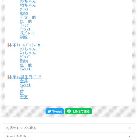
ﾜﾝちゃん
ﾈｺちゃん
ｸﾞｯｽﾞ
動物
干支・他
魚・他
Tｼｬﾂ
ｲﾆｼｬﾙ
花ﾌﾟﾚｰﾄ
制服
本革ﾁｬｰﾑﾌﾞｯｸﾏｰｶｰ
ﾜﾝちゃん
ﾈｺちゃん
ｸﾞｯｽﾞ
動物
魚・他
ｲﾆｼｬﾙ
本革お誕生日ﾊﾟｰﾂ
金具
ｲﾆｼｬﾙ
月
日
干支
お店のトップへ戻る
カートを見る