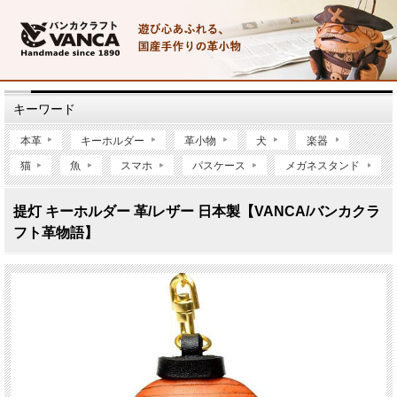
キーワード
本革
キーホルダー
革小物
犬
楽器
猫
魚
スマホ
パスケース
メガネスタンド
提灯 キーホルダー 革/レザー 日本製【VANCA/バンカクラ
フト革物語】