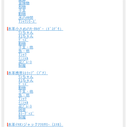
冒険物
和物
干支
動物
水の仲間
Tｼｬﾂｼﾘｰｽﾞ
本革小さめのｷｰﾎﾙﾀﾞｰ（ﾄﾞｺﾃﾞﾓ）
ﾜﾝちゃん
ﾈｺちゃん
ｸﾞｯｽﾞ
動物
干支・他
魚・他
Tｼｬﾂ
ｲﾆｼｬﾙ
花ﾌﾟﾚｰﾄ
制服
本革携帯ｽﾄﾗｯﾌﾟ（ﾌﾟﾁ）
ﾜﾝちゃん
ﾈｺちゃん
ｸﾞｯｽﾞ
動物
干支・他
魚・他
Tｼｬﾂ
ｲﾆｼｬﾙ
花ﾌﾟﾚｰﾄ
雑貨
ｶﾗｰｸﾞｯｽﾞ
制服
本革ｲﾔﾎﾝジャックｱｸｾｻﾘｰ（ｽﾏﾎ）