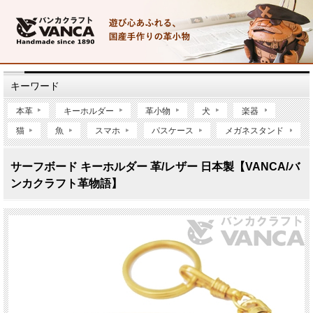
キーワード
本革
キーホルダー
革小物
犬
楽器
猫
魚
スマホ
パスケース
メガネスタンド
サーフボード キーホルダー 革/レザー 日本製【VANCA/バ
ンカクラフト革物語】