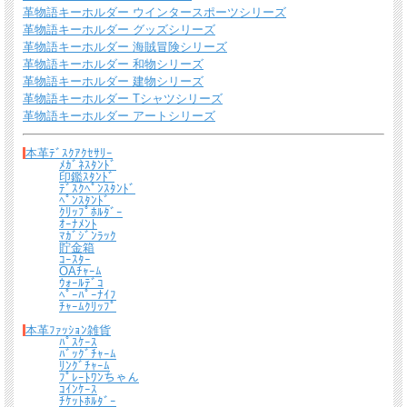
革物語キーホルダー ウインタースポーツシリーズ
革物語キーホルダー グッズシリーズ
革物語キーホルダー 海賊冒険シリーズ
革物語キーホルダー 和物シリーズ
革物語キーホルダー 建物シリーズ
革物語キーホルダー Tシャツシリーズ
革物語キーホルダー アートシリーズ
送料について
本革ﾃﾞｽｸｱｸｾｻﾘｰ
ﾒｶﾞﾈｽﾀﾝﾄﾞ
印鑑ｽﾀﾝﾄﾞ
宅配便 650円から
→ 商品代金6600円(税込）以上で宅配便送料無料
ﾃﾞｽｸﾍﾟﾝｽﾀﾝﾄﾞ
ﾍﾟﾝｽﾀﾝﾄﾞ
メール便（全商品対象・定形外郵便ほか）全国一律300円
→ 商品代金3300円(税
ｸﾘｯﾌﾟﾎﾙﾀﾞｰ
込）以上でメール便送料無料
ｵｰﾅﾒﾝﾄ
ﾏｶﾞｼﾞﾝﾗｯｸ
貯金箱
＊
詳しくはこちらから
ｺｰｽﾀｰ
OAﾁｬｰﾑ
ｳｫｰﾙﾃﾞｺ
熟練したスタッフが丁寧に梱包いたします。
ﾍﾟｰﾊﾟｰﾅｲﾌ
*梱包の例
ﾁｬｰﾑｸﾘｯﾌﾟ
本革ﾌｧｯｼｮﾝ雑貨
ﾊﾟｽｹｰｽ
ﾊﾞｯｸﾞﾁｬｰﾑ
ﾘﾝｸﾞﾁｬｰﾑ
ﾌﾟﾚｰﾄﾜﾝちゃん
ｺｲﾝｹｰｽ
ﾁｹｯﾄﾎﾙﾀﾞｰ