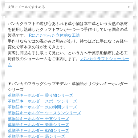
大切な贈り物の場合は革のチャームやリボンが付いた有料のラッピングも承ってお
ります。
友達にメールですすめる
※ 写真は一例です。ラッピング材等は予告なく変更となる場合があります。
バンカクラフトの遊び心あふれる革小物は本牛革という天然の素材
＊
詳しくはこちらから
を使用し熟練したクラフトマンが一つ一つ手作りしている国産の革
製品です。
Rにこだわった立体的な工法
*有料ラッピング（M)
キーホルダーなど小さい品物はギフト袋にお入れして本革製のチャームをお付けし
手作りならではの温かみと和みがあり、持つほどに手になじみ経年
ます。
変化で革本来の味が出てきます。
実際に商品を手に取って見たい、という方へ千葉県船橋市にある工
房併設のショールームをご案内します。
バンカクラフトショールー
ム
▼バンカのフラッグシップモデル・革物語オリジナルキーホルダー
シリーズ
革物語キーホルダー 乗り物シリーズ
革物語キーホルダー スポーツシリーズ
*無料簡易ラッピング
革物語キーホルダー 水の仲間シリーズ
通常のご購入でも、簡易ラッピング（透明の袋の上に金色のギフトシール付き）い
革物語キーホルダー ウエスタンシリーズ
たします。
革物語キーホルダー 干支シリーズ
革物語キーホルダー 楽器シリーズ
革物語キーホルダー 動物シリーズ
革物語キーホルダー 馬シリーズ