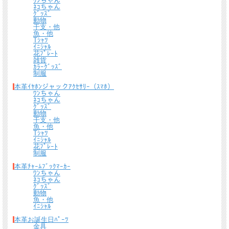
ﾜﾝちゃん
ﾈｺちゃん
ｸﾞｯｽﾞ
動物
干支・他
魚・他
Tｼｬﾂ
ｲﾆｼｬﾙ
花ﾌﾟﾚｰﾄ
雑貨
ｶﾗｰｸﾞｯｽﾞ
制服
本革ｲﾔﾎﾝジャックｱｸｾｻﾘｰ（ｽﾏﾎ）
ﾜﾝちゃん
ﾈｺちゃん
ｸﾞｯｽﾞ
動物
干支・他
魚・他
Tｼｬﾂ
ｲﾆｼｬﾙ
花ﾌﾟﾚｰﾄ
制服
本革ﾁｬｰﾑﾌﾞｯｸﾏｰｶｰ
ﾜﾝちゃん
ﾈｺちゃん
ｸﾞｯｽﾞ
動物
魚・他
ｲﾆｼｬﾙ
本革お誕生日ﾊﾟｰﾂ
金具