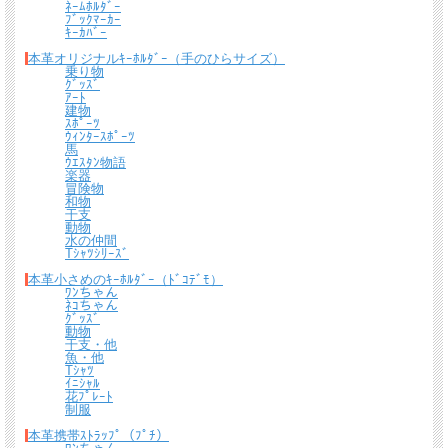
ﾈｰﾑﾎﾙﾀﾞｰ
ﾌﾞｯｸﾏｰｶｰ
ｷｰｶﾊﾞｰ
本革オリジナルｷｰﾎﾙﾀﾞｰ（手のひらサイズ）
乗り物
ｸﾞｯｽﾞ
ｱｰﾄ
建物
ｽﾎﾟｰﾂ
ｳｨﾝﾀｰｽﾎﾟｰﾂ
馬
ｳｴｽﾀﾝ物語
楽器
冒険物
和物
干支
動物
水の仲間
Tｼｬﾂｼﾘｰｽﾞ
本革小さめのｷｰﾎﾙﾀﾞｰ（ﾄﾞｺﾃﾞﾓ）
ﾜﾝちゃん
ﾈｺちゃん
ｸﾞｯｽﾞ
動物
干支・他
魚・他
Tｼｬﾂ
ｲﾆｼｬﾙ
花ﾌﾟﾚｰﾄ
制服
本革携帯ｽﾄﾗｯﾌﾟ（ﾌﾟﾁ）