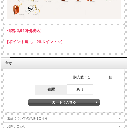
全商品無料で焼きペンで名入れいたします。
（注意！）
・漢字不可、ひらがな・カタカナ・英数字で6文字まで
・メガネ小物スタンドのみ15文字まで
・ご注文後の名入れの追加・変更、また返品は不可
価格:
2,640円
(税込)
＊
詳しくはこちらから
[ポイント還元 26ポイント～]
手描きで革を焦がしながら名入れをするため文字は均一なものにならず、焦げた部
分は少し凹凸ができます。あなただけの革小物に。
注文
購入数：
個
在庫
あり
ギフトラッピングについて
返品についての詳細はこちら
全商品無料で簡易ラッピングの上お送りしております。
お問い合わせ