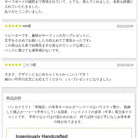
サーフボードの細部まで再現されていて、とても、喜んでくれました。名前も綺麗に
入れていたたきました。
ありがとうございました。
min様
2021/02/05
リピーターです。趣味がサーフィンの方へプレゼントに。
文字を小さめでお願いしたろ控えめで丁度良かったです♪
この形はお土産で結構見ますが皮なのでシックな感じに。
バックに着けても違和感がないです。
こたつ様
2016/10/24
大きさ、デザインともにめちゃくちゃかっこいいです！
細かい印字の注文にも応えてくださり、いいプレゼントになりました♪
商品説明
バンカクラフト「革物語」の本革キーホルダーシリーズはバラエティ豊か。 熟練
した職人が一つ一つ手作りしている国産、ハンドメイドの皮革（牛革）製立体マス
コットです。 手作りならではの温かみがあり、持てば持つほど手になじみ革本来
の味が出てきます。