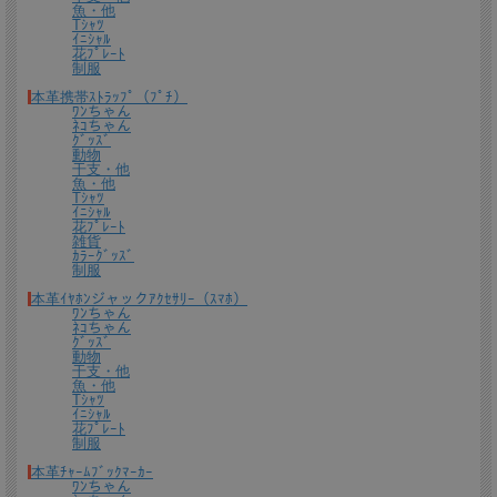
魚・他
Tｼｬﾂ
ｲﾆｼｬﾙ
*無料簡易ラッピング
花ﾌﾟﾚｰﾄ
通常のご購入でも、簡易ラッピング（透明の袋の上に金色のギフトシール付き）い
制服
たします。
本革携帯ｽﾄﾗｯﾌﾟ（ﾌﾟﾁ）
ﾜﾝちゃん
ﾈｺちゃん
ｸﾞｯｽﾞ
動物
干支・他
魚・他
Tｼｬﾂ
ｲﾆｼｬﾙ
花ﾌﾟﾚｰﾄ
雑貨
ｶﾗｰｸﾞｯｽﾞ
制服
本革ｲﾔﾎﾝジャックｱｸｾｻﾘｰ（ｽﾏﾎ）
ﾜﾝちゃん
ﾈｺちゃん
送料について
ｸﾞｯｽﾞ
動物
干支・他
宅配便 650円から
→ 商品代金6600円(税込）以上で宅配便送料無料
魚・他
Tｼｬﾂ
ｲﾆｼｬﾙ
メール便（全商品対象・定形外郵便ほか）全国一律300円
→ 商品代金3300円(税
花ﾌﾟﾚｰﾄ
込）以上でメール便送料無料
制服
＊
詳しくはこちらから
本革ﾁｬｰﾑﾌﾞｯｸﾏｰｶｰ
ﾜﾝちゃん