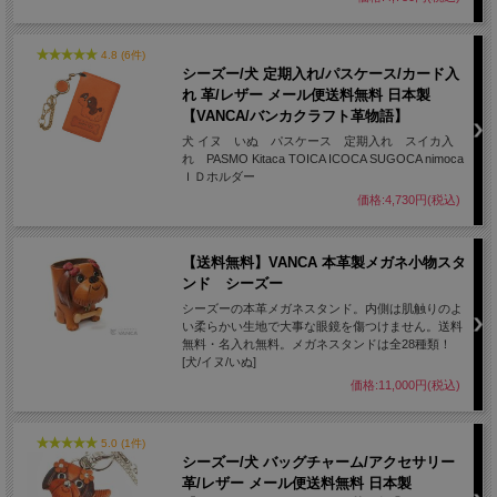
4.8 (6件)
シーズー/犬 定期入れ/パスケース/カード入
れ 革/レザー メール便送料無料 日本製
【VANCA/バンカクラフト革物語】
犬 イヌ いぬ パスケース 定期入れ スイカ入
れ PASMO Kitaca TOICA ICOCA SUGOCA nimoca
ＩＤホルダー
価格:4,730円(税込)
【送料無料】VANCA 本革製メガネ小物スタ
ンド シーズー
シーズーの本革メガネスタンド。内側は肌触りのよ
い柔らかい生地で大事な眼鏡を傷つけません。送料
無料・名入れ無料。メガネスタンドは全28種類！
[犬/イヌ/いぬ]
価格:11,000円(税込)
5.0 (1件)
シーズー/犬 バッグチャーム/アクセサリー
革/レザー メール便送料無料 日本製