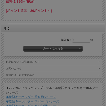
価格:
1,980円
(税込)
（牛革）製マスコット付きです。
お気に入りのかわいいワンちゃんや色々な動物たちをバッグに付け
て、ご旅行・お散歩のおともに。
[ポイント還元 20ポイント～]
またはお子さんの持ち物にネームホルダーとしてご使用いただくのも
オススメです。
注文
購入数：
個
返品についての詳細はこちら
お問い合わせ
友達にメールですすめる
▼バンカのフラッグシップモデル・革物語オリジナルキーホルダー
シリーズ
革物語キーホルダー 乗り物シリーズ
革物語キーホルダー スポーツシリーズ
革物語キーホルダー 水の仲間シリーズ