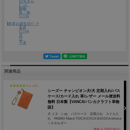
ﾈｺちゃん
ｸﾞｯｽﾞ
熟練したスタッフが丁寧に梱包いたします。
動物
*梱包の例
魚・他
ｲﾆｼｬﾙ
本革お誕生日ﾊﾟｰﾂ
金具
ｲﾆｼｬﾙ
月
日
干支
関連商品
5.0 (1件)
シーズー チャンピオン犬/犬 定期入れ/パス
ケース/カード入れ 革/レザー メール便送料
無料 日本製【VANCA/バンカクラフト革物
語】
犬 イヌ いぬ パスケース 定期入れ スイカ入
れ PASMO Kitaca TOICA ICOCA SUGOCA nimoca
ＩＤホルダー
価格:4,730円(税込)