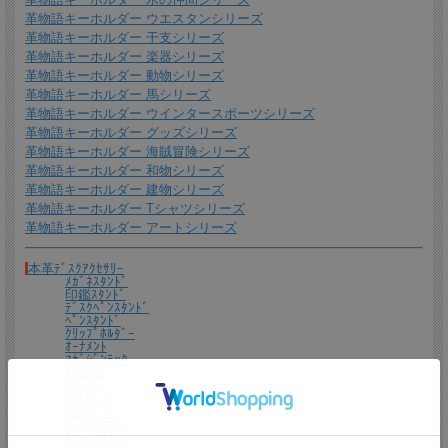
革物語キーホルダー ウエスタンシリーズ
革物語キーホルダー 干支シリーズ
革物語キーホルダー 楽器シリーズ
革物語キーホルダー 動物シリーズ
革物語キーホルダー 馬シリーズ
革物語キーホルダー ウインタースポーツシリーズ
革物語キーホルダー グッズシリーズ
名入れについて
革物語キーホルダー 海賊冒険シリーズ
革物語キーホルダー 和物シリーズ
全商品無料で焼きペンで名入れいたします。
革物語キーホルダー 建物シリーズ
（注意！）
革物語キーホルダー Tシャツシリーズ
・漢字不可、ひらがな・カタカナ・英数字で6文字まで
革物語キーホルダー アートシリーズ
・メガネ小物スタンドのみ15文字まで
・ご注文後の名入れの追加・変更、また返品は不可
本革ﾃﾞｽｸｱｸｾｻﾘｰ
ﾒｶﾞﾈｽﾀﾝﾄﾞ
＊
詳しくはこちらから
印鑑ｽﾀﾝﾄﾞ
ﾃﾞｽｸﾍﾟﾝｽﾀﾝﾄﾞ
手描きで革を焦がしながら名入れをするため文字は均一なものにならず、焦げた部
ﾍﾟﾝｽﾀﾝﾄﾞ
分は少し凹凸ができます。あなただけの革小物に。
ｸﾘｯﾌﾟﾎﾙﾀﾞｰ
ｵｰﾅﾒﾝﾄ
ﾏｶﾞｼﾞﾝﾗｯｸ
貯金箱
ｺｰｽﾀｰ
OAﾁｬｰﾑ
ｳｫｰﾙﾃﾞｺ
ﾍﾟｰﾊﾟｰﾅｲﾌ
ﾁｬｰﾑｸﾘｯﾌﾟ