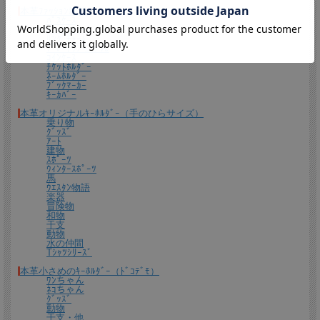
本革ﾌｧｯｼｮﾝ雑貨
ﾊﾟｽｹｰｽ
ﾊﾞｯｸﾞﾁｬｰﾑ
ﾘﾝｸﾞﾁｬｰﾑ
ﾌﾟﾚｰﾄﾜﾝちゃん
ｺｲﾝｹｰｽ
ﾁｹｯﾄﾎﾙﾀﾞｰ
ギフトラッピングについて
ﾈｰﾑﾎﾙﾀﾞｰ
ﾌﾞｯｸﾏｰｶｰ
ｷｰｶﾊﾞｰ
全商品無料で簡易ラッピングの上お送りしております。
大切な贈り物の場合は革のチャームやリボンが付いた有料のラッピングも承ってお
本革オリジナルｷｰﾎﾙﾀﾞｰ（手のひらサイズ）
ります。
乗り物
ｸﾞｯｽﾞ
ｱｰﾄ
※ 写真は一例です。ラッピング材等は予告なく変更となる場合があります。
建物
ｽﾎﾟｰﾂ
＊
詳しくはこちらから
ｳｨﾝﾀｰｽﾎﾟｰﾂ
馬
*有料ラッピング（M)
ｳｴｽﾀﾝ物語
楽器
キーホルダーなど小さい品物はギフト袋にお入れして本革製のチャームをお付けし
冒険物
ます。
和物
干支
動物
水の仲間
Tｼｬﾂｼﾘｰｽﾞ
本革小さめのｷｰﾎﾙﾀﾞｰ（ﾄﾞｺﾃﾞﾓ）
ﾜﾝちゃん
ﾈｺちゃん
ｸﾞｯｽﾞ
動物
干支・他