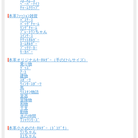
ﾍﾟｰﾊﾟｰﾅｲﾌ
ﾁｬｰﾑｸﾘｯﾌﾟ
本革ﾌｧｯｼｮﾝ雑貨
ﾊﾟｽｹｰｽ
ﾊﾞｯｸﾞﾁｬｰﾑ
ﾘﾝｸﾞﾁｬｰﾑ
ﾌﾟﾚｰﾄﾜﾝちゃん
ｺｲﾝｹｰｽ
ﾁｹｯﾄﾎﾙﾀﾞｰ
ﾈｰﾑﾎﾙﾀﾞｰ
ﾌﾞｯｸﾏｰｶｰ
ｷｰｶﾊﾞｰ
本革オリジナルｷｰﾎﾙﾀﾞｰ（手のひらサイズ）
乗り物
ｸﾞｯｽﾞ
ｱｰﾄ
建物
ｽﾎﾟｰﾂ
ｳｨﾝﾀｰｽﾎﾟｰﾂ
馬
ｳｴｽﾀﾝ物語
楽器
冒険物
和物
干支
動物
水の仲間
Tｼｬﾂｼﾘｰｽﾞ
本革小さめのｷｰﾎﾙﾀﾞｰ（ﾄﾞｺﾃﾞﾓ）
ﾜﾝちゃん
ﾈｺちゃん