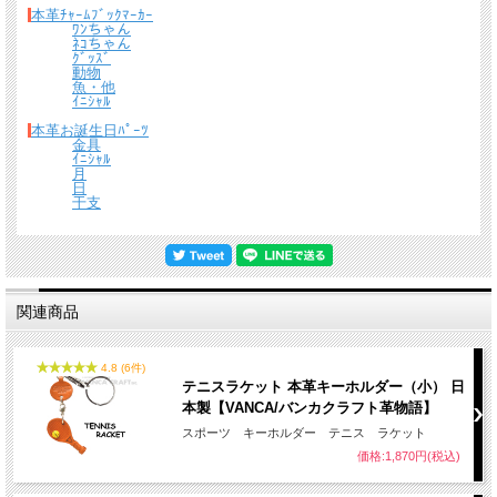
本革ﾁｬｰﾑﾌﾞｯｸﾏｰｶｰ
ﾜﾝちゃん
ﾈｺちゃん
ｸﾞｯｽﾞ
動物
魚・他
ｲﾆｼｬﾙ
本革お誕生日ﾊﾟｰﾂ
金具
ｲﾆｼｬﾙ
月
日
干支
関連商品
4.8 (6件)
テニスラケット 本革キーホルダー（小） 日
名入れについて
本製【VANCA/バンカクラフト革物語】
全商品無料で焼きペンで名入れいたします。
スポーツ キーホルダー テニス ラケット
価格:1,870円(税込)
（注意！）
・漢字不可、ひらがな・カタカナ・英数字で6文字まで