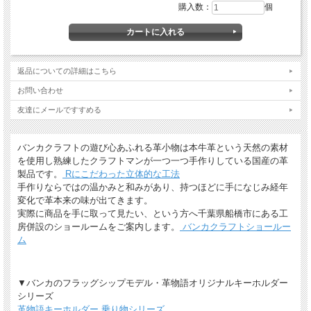
購入数：
個
返品についての詳細はこちら
お問い合わせ
友達にメールですすめる
バンカクラフトの遊び心あふれる革小物は本牛革という天然の素材
を使用し熟練したクラフトマンが一つ一つ手作りしている国産の革
製品です。
Rにこだわった立体的な工法
手作りならではの温かみと和みがあり、持つほどに手になじみ経年
変化で革本来の味が出てきます。
実際に商品を手に取って見たい、という方へ千葉県船橋市にある工
房併設のショールームをご案内します。
バンカクラフトショールー
ム
▼バンカのフラッグシップモデル・革物語オリジナルキーホルダー
シリーズ
革物語キーホルダー 乗り物シリーズ