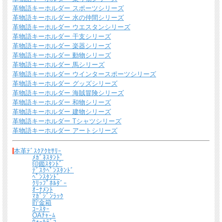
革物語キーホルダー スポーツシリーズ
革物語キーホルダー 水の仲間シリーズ
革物語キーホルダー ウエスタンシリーズ
革物語キーホルダー 干支シリーズ
革物語キーホルダー 楽器シリーズ
革物語キーホルダー 動物シリーズ
革物語キーホルダー 馬シリーズ
革物語キーホルダー ウインタースポーツシリーズ
革物語キーホルダー グッズシリーズ
革物語キーホルダー 海賊冒険シリーズ
革物語キーホルダー 和物シリーズ
革物語キーホルダー 建物シリーズ
革物語キーホルダー Tシャツシリーズ
革物語キーホルダー アートシリーズ
本革ﾃﾞｽｸｱｸｾｻﾘｰ
ﾒｶﾞﾈｽﾀﾝﾄﾞ
印鑑ｽﾀﾝﾄﾞ
ﾃﾞｽｸﾍﾟﾝｽﾀﾝﾄﾞ
ﾍﾟﾝｽﾀﾝﾄﾞ
ｸﾘｯﾌﾟﾎﾙﾀﾞｰ
ｵｰﾅﾒﾝﾄ
ﾏｶﾞｼﾞﾝﾗｯｸ
貯金箱
ｺｰｽﾀｰ
OAﾁｬｰﾑ
ｳｫｰﾙﾃﾞｺ