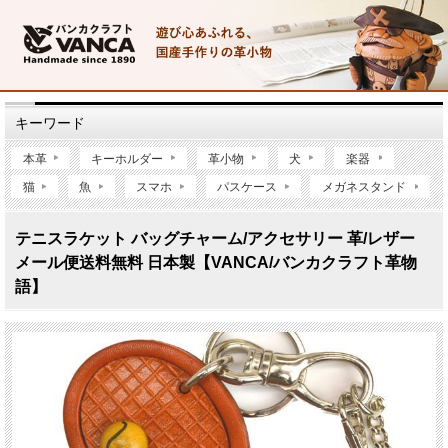
キーワード
本革
キーホルダー
革小物
犬
楽器
猫
魚
スマホ
パスケース
メガネスタンド
テニスラケット バッグチャーム/アクセサリー 革/レザー
メール便送料無料 日本製【VANCA/バンカクラフト革物
語】