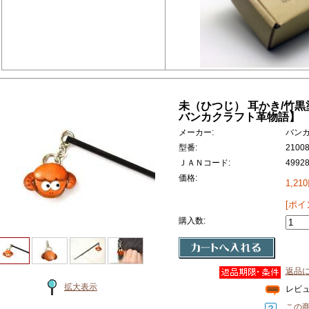
未（ひつじ） 耳かき/竹黒塗
バンカクラフト革物語】
メーカー:
バン
型番:
2100
ＪＡＮコード:
4992
価格:
1,21
[ポイ
購入数:
返品
拡大表示
レビ
この