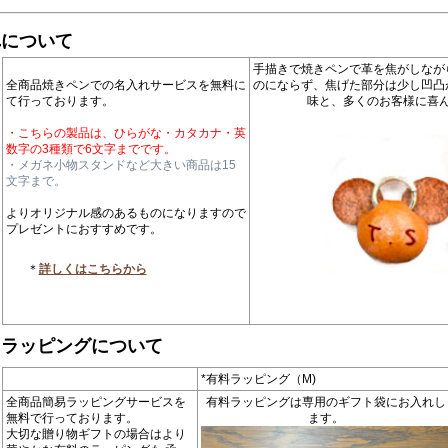
れについて
手描きで焼きペンで革を焦がしなが
全商品焼きペンでの名入れサービスを無料に
のにならず、焦げた部分は少し凹凸
て行っております。
味と、多くのお客様に喜
・こちらの製品は、ひらがな・カタカナ・英
数字の3種類で6文字までです。
・メガネ小物スタンドなど大きい商品は15
文字まで。
よりオリジナル感のあるものになりますので
プレゼントにおすすめです。
＊
詳しくはこちらから
トラッピングについて
*有料ラッピング（M)
全商品簡易ラッピングサービスを
有料ラッピングは専用のギフト袋にお入れし
無料で行っております。
ます。
大切な贈り物ギフトの場合はより