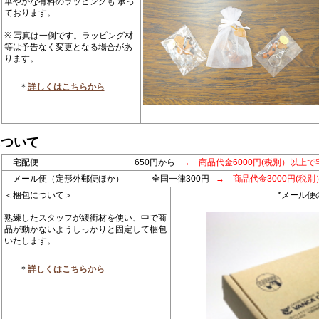
華やかな有料のラッピングも 承っ
ております。
※ 写真は一例です。ラッピング材
等は予告なく変更となる場合があ
ります。
＊
詳しくはこちらから
について
宅配便 650円から
→ 商品代金6000円(税別）以上で
メール便（定形外郵便ほか） 全国一律300円
→ 商品代金3000円(税
＜梱包について＞
*メール便
熟練したスタッフが緩衝材を使い、中で商
品が動かないようしっかりと固定して梱包
いたします。
＊
詳しくはこちらから