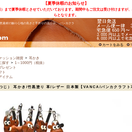
【夏季休暇のお知らせ】
（日）まで夏季休暇とさせていただいております。期間中もご注文は受け付けますが、
らとなります。
然素材の触り心地の良さと手作りの温かみ。 バンカクラ
カートをみる
ァッション雑貨
>
耳かき
に探す
>
1～1000円（税抜）
プレゼント
フト
アイテム
つじ） 耳かき/竹黒塗り 革/レザー 日本製【VANCA/バンカクラフ