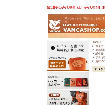
誠に勝手ながら8月8日（土）から8月16日
革だからできる、革だけどできる。天
フト
HOME
>
本革フ
>
価格別
>
誕生日
>
プチギ
>
趣味の
未（ひ