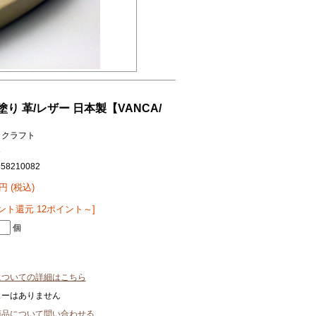
り 革/レザー 日本製【VANCA/
カクラフト
8
858210082
0円 (税込)
ント還元 12ポイント～]
個
についての詳細はこちら
ューはありません
商品について問い合わせる