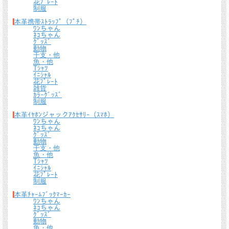
花ﾌﾟﾚｰﾄ
制服
全商品無料で簡易ラッピングの上お送りしております。
本革携帯ｽﾄﾗｯﾌﾟ（ﾌﾟﾁ）
大切な贈り物の場合は革のチャームやリボンが付いた有料のラッピングも承ってお
ﾜﾝちゃん
ります。
ﾈｺちゃん
ｸﾞｯｽﾞ
動物
※ 写真は一例です。ラッピング材等は予告なく変更となる場合があります。
干支・他
魚・他
＊
詳しくはこちらから
Tｼｬﾂ
ｲﾆｼｬﾙ
*有料ラッピング（M)
花ﾌﾟﾚｰﾄ
雑貨
キーホルダーなど小さい品物はギフト袋にお入れして本革製のチャームをお付けし
ｶﾗｰｸﾞｯｽﾞ
ます。
制服
本革ｲﾔﾎﾝジャックｱｸｾｻﾘｰ（ｽﾏﾎ）
ﾜﾝちゃん
ﾈｺちゃん
ｸﾞｯｽﾞ
動物
干支・他
魚・他
Tｼｬﾂ
ｲﾆｼｬﾙ
花ﾌﾟﾚｰﾄ
制服
本革ﾁｬｰﾑﾌﾞｯｸﾏｰｶｰ
*無料簡易ラッピング
ﾜﾝちゃん
通常のご購入でも、簡易ラッピング（透明の袋の上に金色のギフトシール付き）い
ﾈｺちゃん
ｸﾞｯｽﾞ
たします。
動物
魚・他