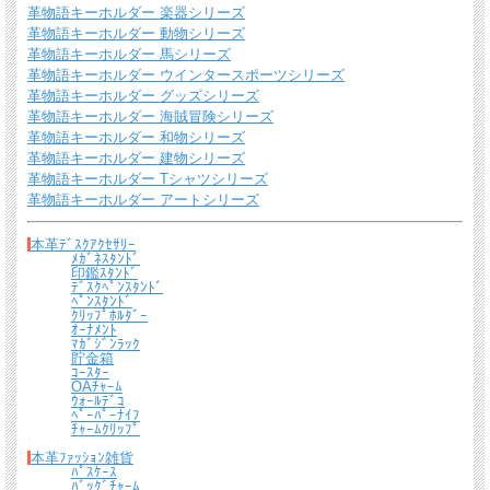
革物語キーホルダー 楽器シリーズ
革物語キーホルダー 動物シリーズ
革物語キーホルダー 馬シリーズ
革物語キーホルダー ウインタースポーツシリーズ
革物語キーホルダー グッズシリーズ
革物語キーホルダー 海賊冒険シリーズ
革物語キーホルダー 和物シリーズ
革物語キーホルダー 建物シリーズ
革物語キーホルダー Tシャツシリーズ
革物語キーホルダー アートシリーズ
本革ﾃﾞｽｸｱｸｾｻﾘｰ
ﾒｶﾞﾈｽﾀﾝﾄﾞ
印鑑ｽﾀﾝﾄﾞ
ﾃﾞｽｸﾍﾟﾝｽﾀﾝﾄﾞ
ﾍﾟﾝｽﾀﾝﾄﾞ
ｸﾘｯﾌﾟﾎﾙﾀﾞｰ
ｵｰﾅﾒﾝﾄ
ﾏｶﾞｼﾞﾝﾗｯｸ
貯金箱
ｺｰｽﾀｰ
OAﾁｬｰﾑ
ｳｫｰﾙﾃﾞｺ
バンカクラフトの18犬種のワンちゃんがモチーフのウォールデコレーション（壁飾
ﾍﾟｰﾊﾟｰﾅｲﾌ
り）。本牛皮革をぜいたくに使った迫力のある立体的なデザインが特徴です。愛犬
ﾁｬｰﾑｸﾘｯﾌﾟ
家さんへのプレゼントしても人気です。名入れして誕生日や新築祝い、進級祝いな
本革ﾌｧｯｼｮﾝ雑貨
どのお祝いのギフトにも！
ﾊﾟｽｹｰｽ
ﾊﾞｯｸﾞﾁｬｰﾑ