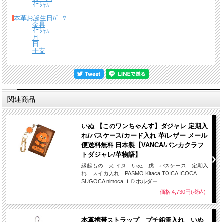
ｲﾆｼｬﾙ
本革お誕生日ﾊﾟｰﾂ
金具
ｲﾆｼｬﾙ
月
日
干支
関連商品
送料について
宅配便 650円から
→ 商品代金6600円(税込）以上で宅配便送料無料
いぬ 【このワンちゃんす】ダジャレ 定期入
メール便（全商品対象・定形外郵便ほか）全国一律300円
→ 商品代金3300円(税
れ/パスケース/カード入れ 革/レザー メール
込）以上でメール便送料無料
便送料無料 日本製【VANCA/バンカクラフ
トダジャレ/革物語】
＊
詳しくはこちらから
縁起もの 犬 イヌ いぬ 戌 パスケース 定期入
れ スイカ入れ PASMO Kitaca TOICA ICOCA
熟練したスタッフが丁寧に梱包いたします。
SUGOCA nimoca ＩＤホルダー
*梱包の例
価格:4,730円(税込)
本革携帯ストラップ プチ鉛筆入れ いぬ