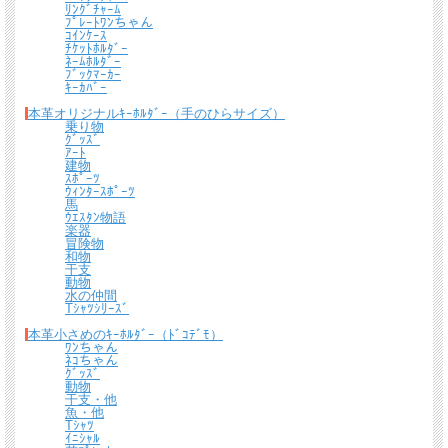
ﾘﾝｸﾞﾁｬｰﾑ
ﾌﾟﾚｰﾄﾜﾝちゃん
名入れについて
ｺｲﾝｹｰｽ
ﾁｹｯﾄﾎﾙﾀﾞｰ
ﾈｰﾑﾎﾙﾀﾞｰ
全商品無料で焼きペンで名入れいたします。
ﾌﾞｯｸﾏｰｶｰ
ｷｰｶﾊﾞｰ
（注意！）
本革オリジナルｷｰﾎﾙﾀﾞｰ（手のひらサイズ）
・漢字不可、ひらがな・カタカナ・英数字で6文字まで
乗り物
・メガネ小物スタンドのみ15文字まで
ｸﾞｯｽﾞ
・ご注文後の名入れの追加・変更、また返品は不可
ｱｰﾄ
建物
＊
詳しくはこちらから
ｽﾎﾟｰﾂ
ｳｨﾝﾀｰｽﾎﾟｰﾂ
馬
手描きで革を焦がしながら名入れをするため文字は均一なものにならず、焦げた部
ｳｴｽﾀﾝ物語
分は少し凹凸ができます。あなただけの革小物に。
楽器
冒険物
和物
干支
動物
水の仲間
Tｼｬﾂｼﾘｰｽﾞ
本革小さめのｷｰﾎﾙﾀﾞｰ（ﾄﾞｺﾃﾞﾓ）
ﾜﾝちゃん
ﾈｺちゃん
ｸﾞｯｽﾞ
動物
干支・他
魚・他
Tｼｬﾂ
ｲﾆｼｬﾙ
ギフトラッピングについて