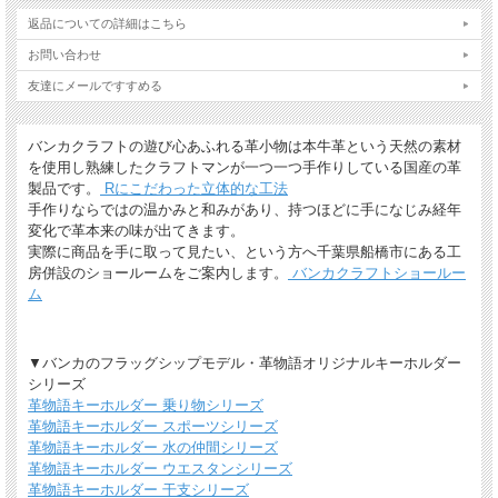
返品についての詳細はこちら
お問い合わせ
友達にメールですすめる
バンカクラフトの遊び心あふれる革小物は本牛革という天然の素材
を使用し熟練したクラフトマンが一つ一つ手作りしている国産の革
製品です。
Rにこだわった立体的な工法
手作りならではの温かみと和みがあり、持つほどに手になじみ経年
変化で革本来の味が出てきます。
実際に商品を手に取って見たい、という方へ千葉県船橋市にある工
房併設のショールームをご案内します。
バンカクラフトショールー
ム
▼バンカのフラッグシップモデル・革物語オリジナルキーホルダー
シリーズ
革物語キーホルダー 乗り物シリーズ
革物語キーホルダー スポーツシリーズ
革物語キーホルダー 水の仲間シリーズ
革物語キーホルダー ウエスタンシリーズ
革物語キーホルダー 干支シリーズ