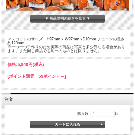
▼ 商品説明の続きを見る ▼
マスコットのサイズ H97mm x W97mm xD10mm チェーンの長さ
約120mm
※一つ一つ手作りのため実際の商品は写真と多少異なる場合があり
ます。また同じ商品でも均一のものとは限りません。
価格:
5,940円
(税込)
本革製壁飾り。お手軽ウォールアート☆シンプルな壁が一気に華やかに！VANCA
のウォールデコシリーズはおしゃれでユニーク。立体感のある彫刻的なイメージで
[ポイント還元 59ポイント～]
高級感のある本革製品です。玄関や寝室の雰囲気をちょっと変えたい時壁飾りはと
っても手軽で効果抜群です。結婚式や新築のお祝い、各種記念品、父の日や母の日
の贈り物にも。名入れも無料。
注文
購入数：
個