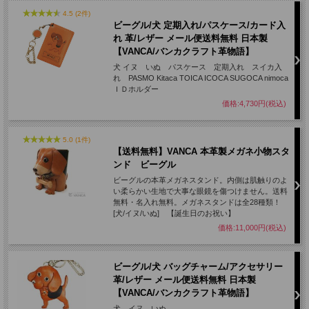
4.5 (2件)
ビーグル/犬 定期入れ/パスケース/カード入
れ 革/レザー メール便送料無料 日本製
【VANCA/バンカクラフト革物語】
犬 イヌ いぬ パスケース 定期入れ スイカ入
れ PASMO Kitaca TOICA ICOCA SUGOCA nimoca
ＩＤホルダー
価格:4,730円(税込)
5.0 (1件)
【送料無料】VANCA 本革製メガネ小物スタ
ンド ビーグル
ビーグルの本革メガネスタンド。内側は肌触りのよ
い柔らかい生地で大事な眼鏡を傷つけません。送料
無料・名入れ無料。メガネスタンドは全28種類！
[犬/イヌ/いぬ] 【誕生日のお祝い】
価格:11,000円(税込)
ビーグル/犬 バッグチャーム/アクセサリー
革/レザー メール便送料無料 日本製
【VANCA/バンカクラフト革物語】
犬 イヌ いぬ