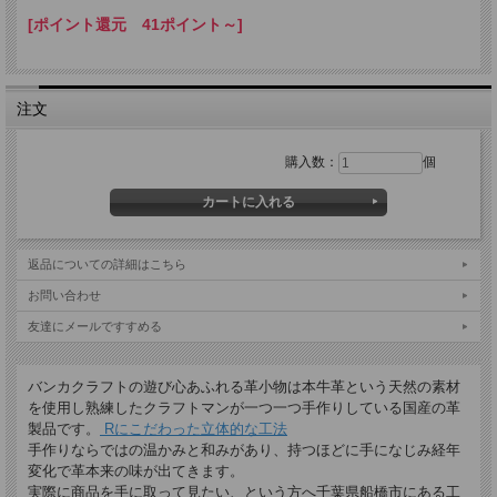
[ポイント還元 41ポイント～]
注文
購入数：
個
返品についての詳細はこちら
お問い合わせ
友達にメールですすめる
名入れについて
バンカクラフトの遊び心あふれる革小物は本牛革という天然の素材
全商品無料で焼きペンで名入れいたします。
を使用し熟練したクラフトマンが一つ一つ手作りしている国産の革
製品です。
Rにこだわった立体的な工法
（注意！）
・漢字不可、ひらがな・カタカナ・英数字で6文字まで
手作りならではの温かみと和みがあり、持つほどに手になじみ経年
・メガネ小物スタンドのみ15文字まで
変化で革本来の味が出てきます。
・ご注文後の名入れの追加・変更、また返品は不可
実際に商品を手に取って見たい、という方へ千葉県船橋市にある工