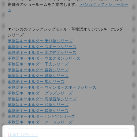
房併設のショールームをご案内します。
バンカクラフトショールー
＊
詳しくはこちらから
ム
手描きで革を焦がしながら名入れをするため文字は均一なものにならず、焦げた部
分は少し凹凸ができます。あなただけの革小物に。
▼バンカのフラッグシップモデル・革物語オリジナルキーホルダー
シリーズ
革物語キーホルダー 乗り物シリーズ
革物語キーホルダー スポーツシリーズ
革物語キーホルダー 水の仲間シリーズ
革物語キーホルダー ウエスタンシリーズ
革物語キーホルダー 干支シリーズ
革物語キーホルダー 楽器シリーズ
革物語キーホルダー 動物シリーズ
革物語キーホルダー 馬シリーズ
革物語キーホルダー ウインタースポーツシリーズ
ギフトラッピングについて
革物語キーホルダー グッズシリーズ
革物語キーホルダー 海賊冒険シリーズ
全商品無料で簡易ラッピングの上お送りしております。
大切な贈り物の場合は革のチャームやリボンが付いた有料のラッピングも承ってお
革物語キーホルダー 和物シリーズ
ります。
革物語キーホルダー 建物シリーズ
革物語キーホルダー Tシャツシリーズ
※ 写真は一例です。ラッピング材等は予告なく変更となる場合があります。
革物語キーホルダー アートシリーズ
＊
詳しくはこちらから
本革ﾃﾞｽｸｱｸｾｻﾘｰ
*有料ラッピング（M)