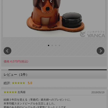
価格:4,070円(税込)
レビュー（1件）
総評:
5.0
左馬様
2018/05/19
結婚３年目を迎える（革婚式）娘夫婦へのプレゼントに、
本革印鑑スタンドビーグルを注文しました。
愛嬌のある顔のビーグル犬♪大変気に入ったようです。