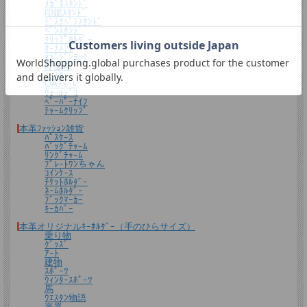
ﾒｶﾞﾈｽﾀﾝﾄﾞ
キーホルダーなど小さい品物はギフト袋にお入れして本革製のチャームをお付けし
印鑑ｽﾀﾝﾄﾞ
ﾃﾞｽｸﾍﾟﾝｽﾀﾝﾄﾞ
ます。
ﾍﾟﾝｽﾀﾝﾄﾞ
ｸﾘｯﾌﾟﾎﾙﾀﾞｰ
ｵｰﾅﾒﾝﾄ
ﾏｶﾞｼﾞﾝﾗｯｸ
貯金箱
ｺｰｽﾀｰ
OAﾁｬｰﾑ
ｳｫｰﾙﾃﾞｺ
ﾍﾟｰﾊﾟｰﾅｲﾌ
ﾁｬｰﾑｸﾘｯﾌﾟ
本革ﾌｧｯｼｮﾝ雑貨
ﾊﾟｽｹｰｽ
ﾊﾞｯｸﾞﾁｬｰﾑ
ﾘﾝｸﾞﾁｬｰﾑ
*無料簡易ラッピング
ﾌﾟﾚｰﾄﾜﾝちゃん
通常のご購入でも、簡易ラッピング（透明の袋の上に金色のギフトシール付き）い
ｺｲﾝｹｰｽ
たします。
ﾁｹｯﾄﾎﾙﾀﾞｰ
ﾈｰﾑﾎﾙﾀﾞｰ
ﾌﾞｯｸﾏｰｶｰ
ｷｰｶﾊﾞｰ
本革オリジナルｷｰﾎﾙﾀﾞｰ（手のひらサイズ）
乗り物
ｸﾞｯｽﾞ
ｱｰﾄ
建物
ｽﾎﾟｰﾂ
ｳｨﾝﾀｰｽﾎﾟｰﾂ
馬
ｳｴｽﾀﾝ物語
楽器