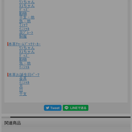
ﾜﾝちゃん
ﾈｺちゃん
ｸﾞｯｽﾞ
動物
干支・他
魚・他
Tｼｬﾂ
ｲﾆｼｬﾙ
花ﾌﾟﾚｰﾄ
制服
本革ﾁｬｰﾑﾌﾞｯｸﾏｰｶｰ
ﾜﾝちゃん
ﾈｺちゃん
ｸﾞｯｽﾞ
動物
魚・他
ｲﾆｼｬﾙ
本革お誕生日ﾊﾟｰﾂ
金具
ｲﾆｼｬﾙ
月
日
干支
関連商品