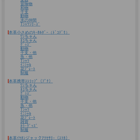
冒険物
和物
干支
送料について
動物
水の仲間
Tｼｬﾂｼﾘｰｽﾞ
宅配便 650円から
→ 商品代金6600円(税込）以上で宅配便送料無料
本革小さめのｷｰﾎﾙﾀﾞｰ（ﾄﾞｺﾃﾞﾓ）
メール便（全商品対象・定形外郵便ほか）全国一律300円
→ 商品代金3300円(税
ﾜﾝちゃん
込）以上でメール便送料無料
ﾈｺちゃん
ｸﾞｯｽﾞ
動物
＊
詳しくはこちらから
干支・他
魚・他
Tｼｬﾂ
熟練したスタッフが丁寧に梱包いたします。
ｲﾆｼｬﾙ
花ﾌﾟﾚｰﾄ
*梱包の例
制服
本革携帯ｽﾄﾗｯﾌﾟ（ﾌﾟﾁ）
ﾜﾝちゃん
ﾈｺちゃん
ｸﾞｯｽﾞ
動物
干支・他
魚・他
Tｼｬﾂ
ｲﾆｼｬﾙ
花ﾌﾟﾚｰﾄ
雑貨
ｶﾗｰｸﾞｯｽﾞ
制服
本革ｲﾔﾎﾝジャックｱｸｾｻﾘｰ（ｽﾏﾎ）