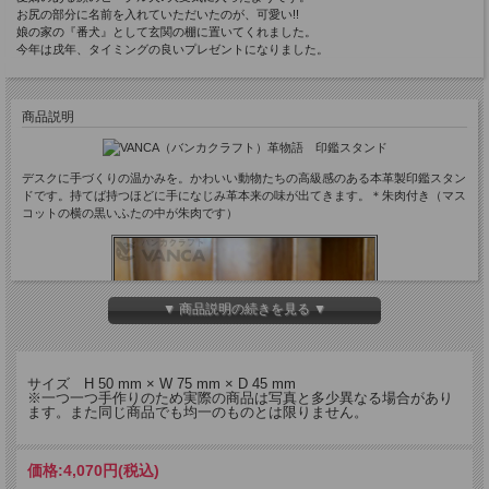
お尻の部分に名前を入れていただいたのが、可愛い!!
娘の家の『番犬』として玄関の棚に置いてくれました。
今年は戌年、タイミングの良いプレゼントになりました。
商品説明
デスクに手づくりの温かみを。かわいい動物たちの高級感のある本革製印鑑スタン
ドです。持てば持つほどに手になじみ革本来の味が出てきます。＊朱肉付き（マス
コットの横の黒いふたの中が朱肉です）
▼ 商品説明の続きを見る ▼
サイズ H 50 mm × W 75 mm × D 45 mm
※一つ一つ手作りのため実際の商品は写真と多少異なる場合があり
ます。また同じ商品でも均一のものとは限りません。
価格:
4,070円
(税込)