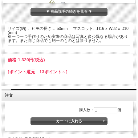
魚-
▼ 商品説明の続きを見る ▼
名入れについて
サイズ(約)： ヒモの長さ… 50mm マスコット…H16 x W32 x D10
全商品無料で焼きペンで名入れいたします。
(mm)
※一つ一つ手作りのため実際の商品は写真と多少異なる場合があり
（注意！）
ます。また同じ商品でも均一のものとは限りません。
・漢字不可、ひらがな・カタカナ・英数字で6文字まで
・メガネ小物スタンドのみ15文字まで
・ご注文後の名入れの追加・変更、また返品は不可
価格:
1,320円
(税込)
＊
詳しくはこちらから
[ポイント還元 13ポイント～]
手描きで革を焦がしながら名入れをするため文字は均一なものにならず、焦げた部
分は少し凹凸ができます。あなただけの革小物に。
注文
購入数：
個