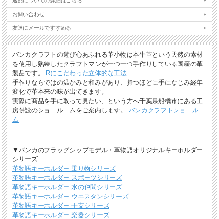
返品についての詳細はこちら
ギフトラッピングについて
お問い合わせ
友達にメールですすめる
全商品無料で簡易ラッピングの上お送りしております。
大切な贈り物の場合は革のチャームやリボンが付いた有料のラッピングも承ってお
ります。
バンカクラフトの遊び心あふれる革小物は本牛革という天然の素材
※ 写真は一例です。ラッピング材等は予告なく変更となる場合があります。
を使用し熟練したクラフトマンが一つ一つ手作りしている国産の革
製品です。
Rにこだわった立体的な工法
＊
詳しくはこちらから
手作りならではの温かみと和みがあり、持つほどに手になじみ経年
*有料ラッピング（M)
変化で革本来の味が出てきます。
キーホルダーなど小さい品物はギフト袋にお入れして本革製のチャームをお付けし
実際に商品を手に取って見たい、という方へ千葉県船橋市にある工
ます。
房併設のショールームをご案内します。
バンカクラフトショールー
ム
▼バンカのフラッグシップモデル・革物語オリジナルキーホルダー
シリーズ
革物語キーホルダー 乗り物シリーズ
革物語キーホルダー スポーツシリーズ
革物語キーホルダー 水の仲間シリーズ
革物語キーホルダー ウエスタンシリーズ
*無料簡易ラッピング
革物語キーホルダー 干支シリーズ
通常のご購入でも、簡易ラッピング（透明の袋の上に金色のギフトシール付き）い
革物語キーホルダー 楽器シリーズ
たします。