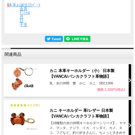
本革お誕生日ﾊﾟｰﾂ
金具
ｲﾆｼｬﾙ
月
日
干支
関連商品
カニ 本革キーホルダー（小） 日本製
【VANCA/バンカクラフト革物語】
魚・水の仲間 蟹 かに カニ SEC1308
価格:1,320円(税込)
4.9 (7件)
カニ キーホルダー 革/レザー 日本製
【VANCA/バンカクラフト革物語】
【18種類の水の仲間キーホルダーシリーズ】。ヤマ
メ、マンタ、クジラ、イカ、イシダイ、カメ、タ
コ、フグなど。釣り好きさんに。ちょっと大きめサ