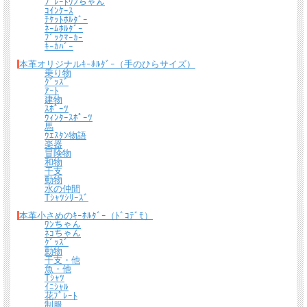
ﾌﾟﾚｰﾄﾜﾝちゃん
ｺｲﾝｹｰｽ
ﾁｹｯﾄﾎﾙﾀﾞｰ
ﾈｰﾑﾎﾙﾀﾞｰ
ﾌﾞｯｸﾏｰｶｰ
ｷｰｶﾊﾞｰ
本革オリジナルｷｰﾎﾙﾀﾞｰ（手のひらサイズ）
乗り物
ｸﾞｯｽﾞ
ｱｰﾄ
建物
ｽﾎﾟｰﾂ
ｳｨﾝﾀｰｽﾎﾟｰﾂ
馬
ｳｴｽﾀﾝ物語
楽器
冒険物
和物
干支
動物
水の仲間
Tｼｬﾂｼﾘｰｽﾞ
本革小さめのｷｰﾎﾙﾀﾞｰ（ﾄﾞｺﾃﾞﾓ）
ﾜﾝちゃん
ﾈｺちゃん
ｸﾞｯｽﾞ
動物
干支・他
魚・他
Tｼｬﾂ
ｲﾆｼｬﾙ
花ﾌﾟﾚｰﾄ
制服