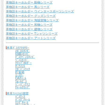
革物語キーホルダー 動物シリーズ
革物語キーホルダー 馬シリーズ
革物語キーホルダー ウインタースポーツシリーズ
革物語キーホルダー グッズシリーズ
革物語キーホルダー 海賊冒険シリーズ
革物語キーホルダー 和物シリーズ
革物語キーホルダー 建物シリーズ
革物語キーホルダー Tシャツシリーズ
革物語キーホルダー アートシリーズ
本革ﾃﾞｽｸｱｸｾｻﾘｰ
ﾒｶﾞﾈｽﾀﾝﾄﾞ
送料について
印鑑ｽﾀﾝﾄﾞ
ﾃﾞｽｸﾍﾟﾝｽﾀﾝﾄﾞ
ﾍﾟﾝｽﾀﾝﾄﾞ
宅配便 650円から
→ 商品代金6600円(税込）以上で宅配便送料無料
ｸﾘｯﾌﾟﾎﾙﾀﾞｰ
ｵｰﾅﾒﾝﾄ
ﾏｶﾞｼﾞﾝﾗｯｸ
メール便（全商品対象・定形外郵便ほか）全国一律300円
→ 商品代金3300円(税
貯金箱
込）以上でメール便送料無料
ｺｰｽﾀｰ
OAﾁｬｰﾑ
＊
詳しくはこちらから
ｳｫｰﾙﾃﾞｺ
ﾍﾟｰﾊﾟｰﾅｲﾌ
ﾁｬｰﾑｸﾘｯﾌﾟ
熟練したスタッフが丁寧に梱包いたします。
本革ﾌｧｯｼｮﾝ雑貨
*梱包の例
ﾊﾟｽｹｰｽ
ﾊﾞｯｸﾞﾁｬｰﾑ
ﾘﾝｸﾞﾁｬｰﾑ