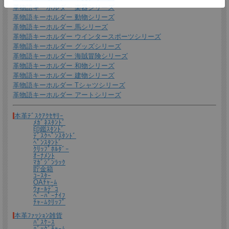
革物語キーホルダー 楽器シリーズ
革物語キーホルダー 動物シリーズ
革物語キーホルダー 馬シリーズ
革物語キーホルダー ウインタースポーツシリーズ
革物語キーホルダー グッズシリーズ
革物語キーホルダー 海賊冒険シリーズ
ギフトラッピングについて
革物語キーホルダー 和物シリーズ
革物語キーホルダー 建物シリーズ
全商品無料で簡易ラッピングの上お送りしております。
革物語キーホルダー Tシャツシリーズ
大切な贈り物の場合は革のチャームやリボンが付いた有料のラッピングも承ってお
革物語キーホルダー アートシリーズ
ります。
※ 写真は一例です。ラッピング材等は予告なく変更となる場合があります。
本革ﾃﾞｽｸｱｸｾｻﾘｰ
ﾒｶﾞﾈｽﾀﾝﾄﾞ
印鑑ｽﾀﾝﾄﾞ
＊
詳しくはこちらから
ﾃﾞｽｸﾍﾟﾝｽﾀﾝﾄﾞ
ﾍﾟﾝｽﾀﾝﾄﾞ
*有料ラッピング（M)
ｸﾘｯﾌﾟﾎﾙﾀﾞｰ
キーホルダーなど小さい品物はギフト袋にお入れして本革製のチャームをお付けし
ｵｰﾅﾒﾝﾄ
ます。
ﾏｶﾞｼﾞﾝﾗｯｸ
貯金箱
ｺｰｽﾀｰ
OAﾁｬｰﾑ
ｳｫｰﾙﾃﾞｺ
ﾍﾟｰﾊﾟｰﾅｲﾌ
ﾁｬｰﾑｸﾘｯﾌﾟ
本革ﾌｧｯｼｮﾝ雑貨
ﾊﾟｽｹｰｽ
ﾊﾞｯｸﾞﾁｬｰﾑ