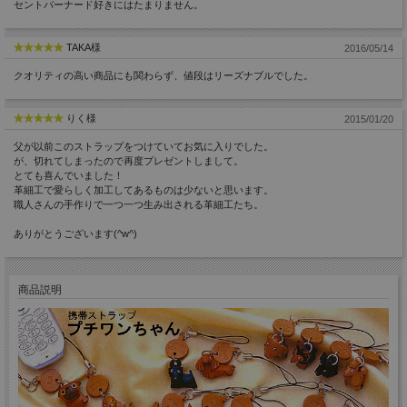
セントバーナード好きにはたまりません。
TAKA様
2016/05/14
クオリティの高い商品にも関わらず、値段はリーズナブルでした。
りく様
2015/01/20
父が以前このストラップをつけていてお気に入りでした。
が、切れてしまったので再度プレゼントしまして。
とても喜んでいました！
革細工で愛らしく加工してあるものは少ないと思います。
職人さんの手作りで一つ一つ生み出される革細工たち。
ありがとうございます(^w^)
商品説明