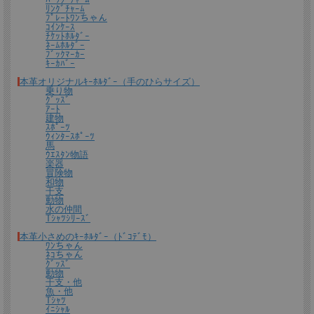
ﾘﾝｸﾞﾁｬｰﾑ
ﾌﾟﾚｰﾄﾜﾝちゃん
ｺｲﾝｹｰｽ
ﾁｹｯﾄﾎﾙﾀﾞｰ
*無料簡易ラッピング
ﾈｰﾑﾎﾙﾀﾞｰ
ﾌﾞｯｸﾏｰｶｰ
通常のご購入でも、簡易ラッピング（透明の袋の上に金色のギフトシール付き）い
ｷｰｶﾊﾞｰ
たします。
本革オリジナルｷｰﾎﾙﾀﾞｰ（手のひらサイズ）
乗り物
ｸﾞｯｽﾞ
ｱｰﾄ
建物
ｽﾎﾟｰﾂ
ｳｨﾝﾀｰｽﾎﾟｰﾂ
馬
ｳｴｽﾀﾝ物語
楽器
冒険物
和物
干支
動物
水の仲間
Tｼｬﾂｼﾘｰｽﾞ
送料について
本革小さめのｷｰﾎﾙﾀﾞｰ（ﾄﾞｺﾃﾞﾓ）
ﾜﾝちゃん
宅配便 650円から
→ 商品代金6600円(税込）以上で宅配便送料無料
ﾈｺちゃん
ｸﾞｯｽﾞ
動物
メール便（全商品対象・定形外郵便ほか）全国一律300円
→ 商品代金3300円(税
干支・他
込）以上でメール便送料無料
魚・他
Tｼｬﾂ
ｲﾆｼｬﾙ
＊
詳しくはこちらから