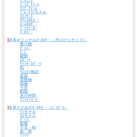
ﾊﾟｽｹｰｽ
ﾊﾞｯｸﾞﾁｬｰﾑ
ﾘﾝｸﾞﾁｬｰﾑ
ﾌﾟﾚｰﾄﾜﾝちゃん
ｺｲﾝｹｰｽ
ﾁｹｯﾄﾎﾙﾀﾞｰ
*無料簡易ラッピング
ﾈｰﾑﾎﾙﾀﾞｰ
ﾌﾞｯｸﾏｰｶｰ
通常のご購入でも、簡易ラッピング（透明の袋の上に金色のギフトシール付き）い
ｷｰｶﾊﾞｰ
たします。
本革オリジナルｷｰﾎﾙﾀﾞｰ（手のひらサイズ）
乗り物
ｸﾞｯｽﾞ
ｱｰﾄ
建物
ｽﾎﾟｰﾂ
ｳｨﾝﾀｰｽﾎﾟｰﾂ
馬
ｳｴｽﾀﾝ物語
楽器
冒険物
和物
干支
動物
水の仲間
Tｼｬﾂｼﾘｰｽﾞ
送料について
本革小さめのｷｰﾎﾙﾀﾞｰ（ﾄﾞｺﾃﾞﾓ）
ﾜﾝちゃん
宅配便 650円から
→ 商品代金6600円(税込）以上で宅配便送料無料
ﾈｺちゃん
ｸﾞｯｽﾞ
動物
メール便（全商品対象・定形外郵便ほか）全国一律300円
→ 商品代金3300円(税
干支・他
込）以上でメール便送料無料
魚・他
Tｼｬﾂ