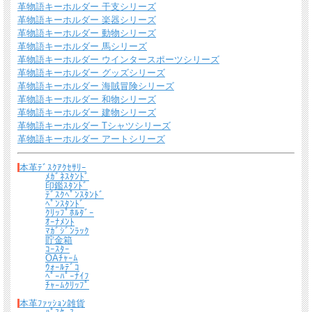
革物語キーホルダー 干支シリーズ
革物語キーホルダー 楽器シリーズ
革物語キーホルダー 動物シリーズ
革物語キーホルダー 馬シリーズ
革物語キーホルダー ウインタースポーツシリーズ
革物語キーホルダー グッズシリーズ
革物語キーホルダー 海賊冒険シリーズ
ギフトラッピングについて
革物語キーホルダー 和物シリーズ
革物語キーホルダー 建物シリーズ
全商品無料で簡易ラッピングの上お送りしております。
革物語キーホルダー Tシャツシリーズ
大切な贈り物の場合は革のチャームやリボンが付いた有料のラッピングも承ってお
革物語キーホルダー アートシリーズ
ります。
※ 写真は一例です。ラッピング材等は予告なく変更となる場合があります。
本革ﾃﾞｽｸｱｸｾｻﾘｰ
ﾒｶﾞﾈｽﾀﾝﾄﾞ
印鑑ｽﾀﾝﾄﾞ
＊
詳しくはこちらから
ﾃﾞｽｸﾍﾟﾝｽﾀﾝﾄﾞ
ﾍﾟﾝｽﾀﾝﾄﾞ
*有料ラッピング（M)
ｸﾘｯﾌﾟﾎﾙﾀﾞｰ
キーホルダーなど小さい品物はギフト袋にお入れして本革製のチャームをお付けし
ｵｰﾅﾒﾝﾄ
ます。
ﾏｶﾞｼﾞﾝﾗｯｸ
貯金箱
ｺｰｽﾀｰ
OAﾁｬｰﾑ
ｳｫｰﾙﾃﾞｺ
ﾍﾟｰﾊﾟｰﾅｲﾌ
ﾁｬｰﾑｸﾘｯﾌﾟ
本革ﾌｧｯｼｮﾝ雑貨