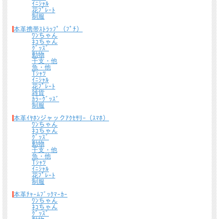
ｲﾆｼｬﾙ
＊
詳しくはこちらから
花ﾌﾟﾚｰﾄ
制服
熟練したスタッフが丁寧に梱包いたします。
本革携帯ｽﾄﾗｯﾌﾟ（ﾌﾟﾁ）
*梱包の例
ﾜﾝちゃん
ﾈｺちゃん
ｸﾞｯｽﾞ
動物
干支・他
魚・他
Tｼｬﾂ
ｲﾆｼｬﾙ
花ﾌﾟﾚｰﾄ
雑貨
ｶﾗｰｸﾞｯｽﾞ
制服
本革ｲﾔﾎﾝジャックｱｸｾｻﾘｰ（ｽﾏﾎ）
ﾜﾝちゃん
ﾈｺちゃん
ｸﾞｯｽﾞ
動物
干支・他
魚・他
Tｼｬﾂ
ｲﾆｼｬﾙ
花ﾌﾟﾚｰﾄ
制服
本革ﾁｬｰﾑﾌﾞｯｸﾏｰｶｰ
ﾜﾝちゃん
ﾈｺちゃん
ｸﾞｯｽﾞ