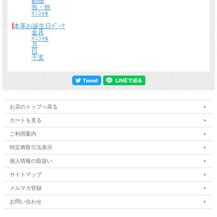
動物
魚・他
ｲﾆｼｬﾙ
本革お誕生日ﾊﾟｰﾂ
金具
ｲﾆｼｬﾙ
月
日
干支
お店のトップへ戻る
カートを見る
ご利用案内
特定商取引法表示
個人情報の取扱い
サイトマップ
メルマガ登録
お問い合わせ