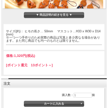
▼ 商品説明の続きを見る ▼
サイズ(約)： ヒモの長さ… 50mm マスコット…H33 x W30 x D14
(mm)
※一つ一つ手作りのため実際の商品は写真と多少異なる場合があり
ます。また同じ商品でも均一のものとは限りません。
価格:
1,320円
(税込)
[ポイント還元 13ポイント～]
注文
購入数：
個
バンカクラフトの人気商品の犬グッズ、全９８犬種の携帯ストラップ「プチワン