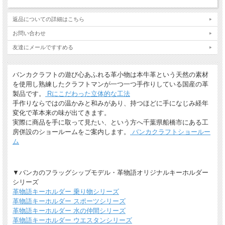
ちゃん」。熟練した職人が一つ一つ手作りした 国産の本革製立体マスコット。
ハンドメイドならでは味と温かみがあり持てば持つほど手になじみ革本来の味が出
てきて、世界に一つだけのワンちゃんになります。
返品についての詳細はこちら
９８犬種のレザーストラップ - プ
お問い合わせ
友達にメールですすめる
チワンちゃん
バンカクラフトの遊び心あふれる革小物は本牛革という天然の素材
名入れについて
を使用し熟練したクラフトマンが一つ一つ手作りしている国産の革
製品です。
Rにこだわった立体的な工法
全商品無料で焼きペンで名入れいたします。
手作りならではの温かみと和みがあり、持つほどに手になじみ経年
変化で革本来の味が出てきます。
（注意！）
実際に商品を手に取って見たい、という方へ千葉県船橋市にある工
・漢字不可、ひらがな・カタカナ・英数字で6文字まで
房併設のショールームをご案内します。
バンカクラフトショールー
・メガネ小物スタンドのみ15文字まで
ム
・ご注文後の名入れの追加・変更、また返品は不可
＊
詳しくはこちらから
▼バンカのフラッグシップモデル・革物語オリジナルキーホルダー
手描きで革を焦がしながら名入れをするため文字は均一なものにならず、焦げた部
分は少し凹凸ができます。あなただけの革小物に。
シリーズ
革物語キーホルダー 乗り物シリーズ
革物語キーホルダー スポーツシリーズ
革物語キーホルダー 水の仲間シリーズ
革物語キーホルダー ウエスタンシリーズ