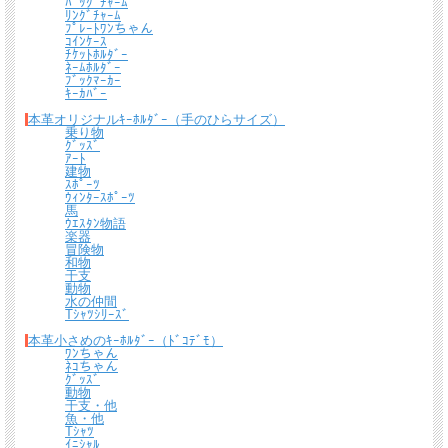
ﾊﾞｯｸﾞﾁｬｰﾑ
ﾘﾝｸﾞﾁｬｰﾑ
ﾌﾟﾚｰﾄﾜﾝちゃん
ｺｲﾝｹｰｽ
ﾁｹｯﾄﾎﾙﾀﾞｰ
ﾈｰﾑﾎﾙﾀﾞｰ
送料について
ﾌﾞｯｸﾏｰｶｰ
ｷｰｶﾊﾞｰ
宅配便 650円から
→ 商品代金6600円(税込）以上で宅配便送料無料
本革オリジナルｷｰﾎﾙﾀﾞｰ（手のひらサイズ）
乗り物
ｸﾞｯｽﾞ
メール便（全商品対象・定形外郵便ほか）全国一律300円
→ 商品代金3300円(税
ｱｰﾄ
込）以上でメール便送料無料
建物
ｽﾎﾟｰﾂ
＊
詳しくはこちらから
ｳｨﾝﾀｰｽﾎﾟｰﾂ
馬
ｳｴｽﾀﾝ物語
楽器
熟練したスタッフが丁寧に梱包いたします。
冒険物
*梱包の例
和物
干支
動物
水の仲間
Tｼｬﾂｼﾘｰｽﾞ
本革小さめのｷｰﾎﾙﾀﾞｰ（ﾄﾞｺﾃﾞﾓ）
ﾜﾝちゃん
ﾈｺちゃん
ｸﾞｯｽﾞ
動物
干支・他
魚・他
Tｼｬﾂ
ｲﾆｼｬﾙ