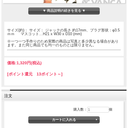
▼ 商品説明の続きを見る ▼
サイズ(約)： サイズ： ジャックの長さ 約17mm、プラグ形状：φ3.5
ｍｍ マスコット…H21 x W30 x D10 (mm)
※一つ一つ手作りのため実際の商品は写真と多少異なる場合があり
ます。また同じ商品でも均一のものとは限りません。
価格:
1,320円
(税込)
[ポイント還元 13ポイント～]
注文
名入れについて
購入数：
個
全商品無料で焼きペンで名入れいたします。
（注意！）
・漢字不可、ひらがな・カタカナ・英数字で6文字まで