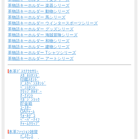
＊
詳しくはこちらから
革物語キーホルダー 楽器シリーズ
*有料ラッピング（M)
革物語キーホルダー 動物シリーズ
キーホルダーなど小さい品物はギフト袋にお入れして本革製のチャームをお付けし
革物語キーホルダー 馬シリーズ
ます。
革物語キーホルダー ウインタースポーツシリーズ
革物語キーホルダー グッズシリーズ
革物語キーホルダー 海賊冒険シリーズ
革物語キーホルダー 和物シリーズ
革物語キーホルダー 建物シリーズ
革物語キーホルダー Tシャツシリーズ
革物語キーホルダー アートシリーズ
本革ﾃﾞｽｸｱｸｾｻﾘｰ
ﾒｶﾞﾈｽﾀﾝﾄﾞ
印鑑ｽﾀﾝﾄﾞ
*無料簡易ラッピング
ﾃﾞｽｸﾍﾟﾝｽﾀﾝﾄﾞ
ﾍﾟﾝｽﾀﾝﾄﾞ
通常のご購入でも、簡易ラッピング（透明の袋の上に金色のギフトシール付き）い
ｸﾘｯﾌﾟﾎﾙﾀﾞｰ
たします。
ｵｰﾅﾒﾝﾄ
ﾏｶﾞｼﾞﾝﾗｯｸ
貯金箱
ｺｰｽﾀｰ
OAﾁｬｰﾑ
ｳｫｰﾙﾃﾞｺ
ﾍﾟｰﾊﾟｰﾅｲﾌ
ﾁｬｰﾑｸﾘｯﾌﾟ
本革ﾌｧｯｼｮﾝ雑貨
ﾊﾟｽｹｰｽ