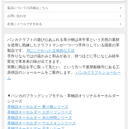
・メガネ小物スタンドのみ15文字まで
・ご注文後の名入れの追加・変更、また返品は不可
返品についての詳細はこちら
＊
詳しくはこちらから
お問い合わせ
手描きで革を焦がしながら名入れをするため文字は均一なものにならず、焦げた部
友達にメールですすめる
分は少し凹凸ができます。あなただけの革小物に。
バンカクラフトの遊び心あふれる革小物は本牛革という天然の素材
を使用し熟練したクラフトマンが一つ一つ手作りしている国産の革
製品です。
Rにこだわった立体的な工法
手作りならではの温かみと和みがあり、持つほどに手になじみ経年
変化で革本来の味が出てきます。
実際に商品を手に取って見たい、という方へ千葉県船橋市にある工
房併設のショールームをご案内します。
バンカクラフトショールー
ム
ギフトラッピングについて
▼バンカのフラッグシップモデル・革物語オリジナルキーホルダー
シリーズ
全商品無料で簡易ラッピングの上お送りしております。
革物語キーホルダー 乗り物シリーズ
大切な贈り物の場合は革のチャームやリボンが付いた有料のラッピングも承ってお
革物語キーホルダー スポーツシリーズ
ります。
革物語キーホルダー 水の仲間シリーズ
※ 写真は一例です。ラッピング材等は予告なく変更となる場合があります。
革物語キーホルダー ウエスタンシリーズ
革物語キーホルダー 干支シリーズ