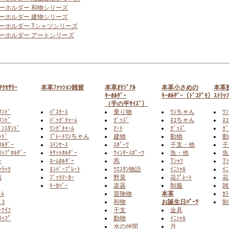
ーホルダー 和物シリーズ
ーホルダー 建物シリーズ
ーホルダー Tシャツシリーズ
ーホルダー アートシリーズ
ｸｾｻﾘｰ
本革ﾌｧｯｼｮﾝ雑貨
本革ｵﾘｼﾞﾅﾙ
本革小さめの
本革
ｷｰﾎﾙﾀﾞｰ
ｷｰﾎﾙﾀﾞｰ（ﾄﾞｺﾃﾞﾓ）
ｽﾄﾗｯ
（手の平ｻｲｽﾞ）
ﾀﾝﾄﾞ
ﾊﾟｽｹｰｽ
乗り物
ﾜﾝちゃん
ﾜ
ﾝﾄﾞ
ﾊﾞｯｸﾞﾁｬｰﾑ
ｸﾞｯｽﾞ
ﾈｺちゃん
ﾈ
ﾟﾝｽﾀﾝﾄﾞ
ﾘﾝｸﾞﾁｬｰﾑ
ｱｰﾄ
ｸﾞｯｽﾞ
ｸﾞ
ﾝﾄﾞ
ﾌﾟﾚｰﾄﾜﾝちゃん
建物
動物
動
ﾎﾙﾀﾞｰ
ｺｲﾝｹｰｽ
ｽﾎﾟｰﾂ
干支・他
干
ﾘｯﾌﾟﾎﾙﾀﾞｰ
ﾁｹｯﾄﾎﾙﾀﾞｰ
ｳｨﾝﾀｰｽﾎﾟｰﾂ
魚・他
魚
ﾄ
ﾈｰﾑﾎﾙﾀﾞｰ
馬
Tｼｬﾂ
Tｼ
ﾝﾗｯｸ
ﾈﾝﾊﾞｰﾌﾟﾚｰﾄ
ｳｴｽﾀﾝ物語
ｲﾆｼｬﾙ
ｲﾆ
箱
ﾌﾞｯｸﾏｰｶｰ
野菜
花ﾌﾟﾚｰﾄ
花
ｷｰｶﾊﾞｰ
楽器
制服
雑
ｰﾑ
冒険物
本革
ｶﾗ
ﾞｺ
和物
お誕生日ﾊﾟｰﾂ
制
ｰﾅｲﾌ
干支
金具
ﾘｯﾌﾟ
動物
ｲﾆｼｬﾙ
水の仲間
月