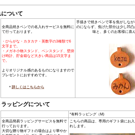
れについて
手描きで焼きペンで革を焦がしなが
全商品焼きペンでの名入れサービスを無料に
のにならず、焦げた部分は少し凹凸
て行っております。
味と、多くのお客様に喜
・ひらがな・カタカナ・英数字の3種類で6
文字まで。
・メガネ小物スタンド、ペンスタンド、壁掛
け時計、貯金箱など大きい商品は15文字ま
で。
よりオリジナル感のあるものになりますので
プレゼントにおすすめです。
＊
詳しくはこちらから
トラッピングについて
*有料ラッピング（M)
全商品簡易ラッピングサービスを無料で
こちらの商品は、専用のギフト袋にお入
行っております。
れします。
大切な贈り物ギフトの場合はより華やか