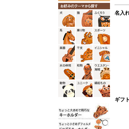
名入
ギフ