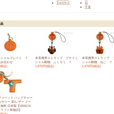
Tｼｬﾂｼﾘｰｽﾞ
日
干支
商品
ニシャルプレート Ｔ
本革携帯ストラップ プチイニ
本革携帯ストラップ 
組み合わせ
シャル動物 ふくろう Ｔ
シャル動物 ねこ Ｔ
(税込)
1,870円(税込)
1,870円(税込)
ファベット バッグチャー
セサリー 革/レザー メー
無料 日本製【VANCA/
クラフト革物語】