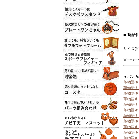
■ 商品
サイズ(約
※一つ一
▼バンカ
革物語キ
革物語キ
革物語キ
革物語キ
革物語キ
革物語キ
革物語キ
革物語キ
革物語キ
革物語キ
革物語キ