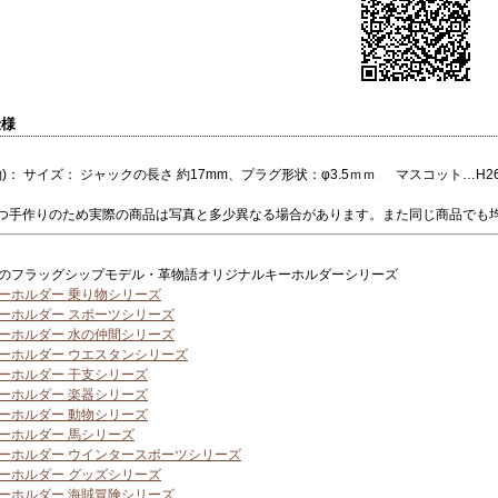
仕様
)： サイズ： ジャックの長さ 約17mm、プラグ形状：φ3.5ｍｍ マスコット…H26 x W
つ手作りのため実際の商品は写真と多少異なる場合があります。また同じ商品でも
のフラッグシップモデル・革物語オリジナルキーホルダーシリーズ
ーホルダー 乗り物シリーズ
ーホルダー スポーツシリーズ
ーホルダー 水の仲間シリーズ
ーホルダー ウエスタンシリーズ
ーホルダー 干支シリーズ
ーホルダー 楽器シリーズ
ーホルダー 動物シリーズ
ーホルダー 馬シリーズ
ーホルダー ウインタースポーツシリーズ
ーホルダー グッズシリーズ
ーホルダー 海賊冒険シリーズ