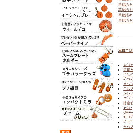
革物語キ
革物語キ
革物語キ
革物語キ
本革ﾃﾞｽｸｱ
ﾒｶﾞﾈｽ
印鑑ｽﾀ
ﾃﾞｽｸﾍ
ﾍﾟﾝｽﾀ
ｸﾘｯﾌﾟ
ﾃﾞｽｸｸ
ｵｰﾅﾒﾝ
ﾏｶﾞｼﾞ
貯金
ｺｰｽﾀｰ
OAﾁｬ
ｳｫｰﾙﾃ
ﾍﾟｰﾊﾟ
ﾁｬｰﾑｸ