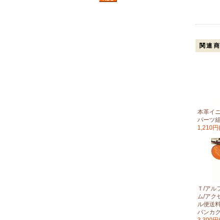
関連
本革イ
パーツ
1,210円
Ｔ/アル
ム/アク
ル便送料
バンカ