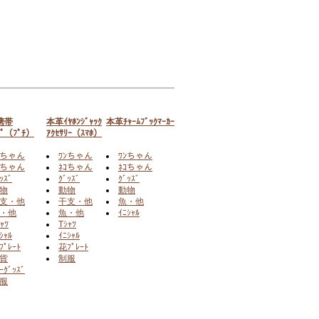
携帯
本革ｲﾔﾎﾝｼﾞｬｯｸ
本革ﾁｬｰﾑﾌﾞｯｸﾏｰｶｰ
ﾌﾟ（ﾌﾟﾁ）
ｱｸｾｻﾘｰ（ｽﾏﾎ）
ﾝちゃん
ﾜﾝちゃん
ﾜﾝちゃん
ｺちゃん
ﾈｺちゃん
ﾈｺちゃん
ｯｽﾞ
ｸﾞｯｽﾞ
ｸﾞｯｽﾞ
物
動物
動物
支・他
干支・他
魚・他
・他
魚・他
ｲﾆｼｬﾙ
ｬﾂ
Tｼｬﾂ
ｼｬﾙ
ｲﾆｼｬﾙ
ﾌﾟﾚｰﾄ
花ﾌﾟﾚｰﾄ
貨
制服
ｰｸﾞｯｽﾞ
服