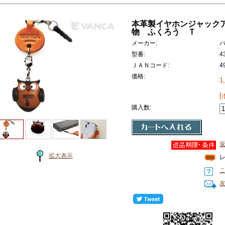
本革製イヤホンジャック
物 ふくろう Ｔ
メーカー:
型番:
4
ＪＡＮコード:
4
価格:
1
[
購入数:
拡大表示