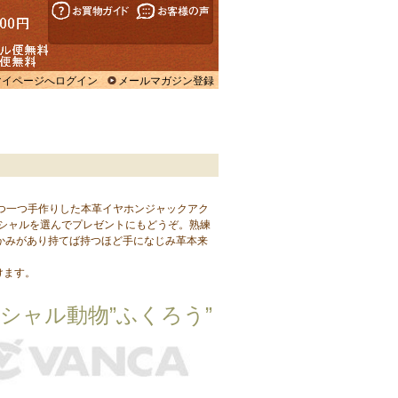
マイページへログイン
メールマガジン登録
Ｔ
一つ一つ手作りした本革イヤホンジャックアク
シャルを選んでプレゼントにもどうぞ。熟練
かみがあり持てば持つほど手になじみ革本来
けます。
シャル動物”ふくろう”