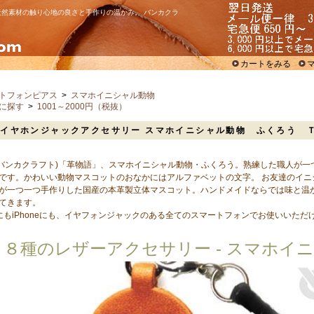
然素材の触り心地の良さと手作りの温かみ。 バンカクラ
カートをみる
トフォンピアス
>
スマホイニシャル動物
に探す
>
1001～2000円（税抜）
イヤホンジャックアクセサリー スマホイニシャル動物 ふくろう 
A(バンカクラフト)「革物語」、スマホイニシャル動物・ふくろう。熟練した職人が
です。かわいい動物マスコットのおなかにはアルファベットの文字。 お友達のイニ
が一つ一つ手作りした国産の本革製立体マスコット。ハンドメイドならでは味と温
てきます。
oidにもiPhoneにも、イヤフォンジャックのある全てのスマートフォンでお使いいただ
８種のレザーアクセサリー - スマホイニ