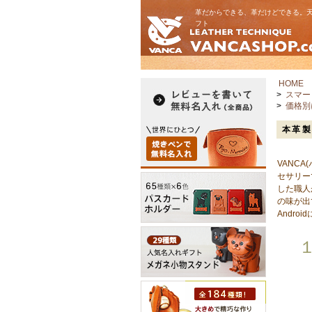
革だからできる、革だけどできる。天
フト
HOME
>
スマー
>
価格別
本革製
VANC
セサリー
した職人
の味が出
Andr
１