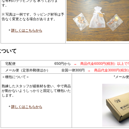
な有料のラッピングも 承っておりま
す。
※ 写真は一例です。ラッピング材等は予
告なく変更となる場合があります。
＊
詳しくはこちらから
について
宅配便 650円から
→ 商品代金6000円(税別）以上で
メール便（定形外郵便ほか） 全国一律300円
→ 商品代金3000円(税
＜梱包について＞
*メール
熟練したスタッフが緩衝材を使い、中で商品
が動かないようしっかりと固定して梱包いた
します。
＊
詳しくはこちらから