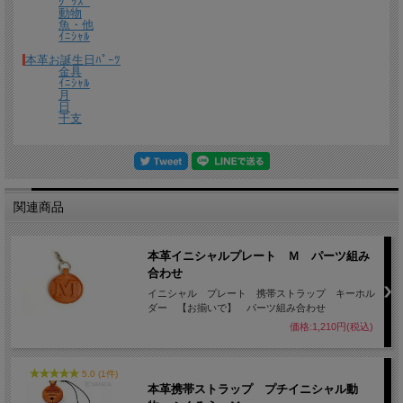
ｸﾞｯｽﾞ
動物
魚・他
ｲﾆｼｬﾙ
本革お誕生日ﾊﾟｰﾂ
金具
ｲﾆｼｬﾙ
月
日
干支
関連商品
本革イニシャルプレート Ｍ パーツ組み
合わせ
イニシャル プレート 携帯ストラップ キーホル
ダー 【お揃いで】 パーツ組み合わせ
価格:1,210円(税込)
5.0 (1件)
本革携帯ストラップ プチイニシャル動