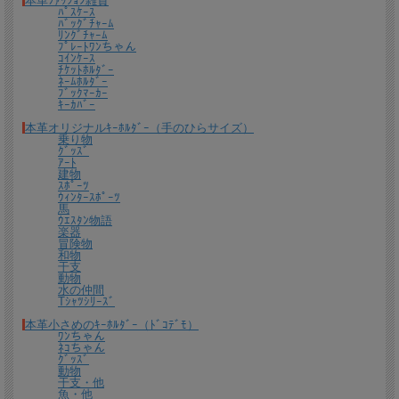
本革ﾌｧｯｼｮﾝ雑貨
たします。
ﾊﾟｽｹｰｽ
ﾊﾞｯｸﾞﾁｬｰﾑ
ﾘﾝｸﾞﾁｬｰﾑ
ﾌﾟﾚｰﾄﾜﾝちゃん
ｺｲﾝｹｰｽ
ﾁｹｯﾄﾎﾙﾀﾞｰ
ﾈｰﾑﾎﾙﾀﾞｰ
ﾌﾞｯｸﾏｰｶｰ
ｷｰｶﾊﾞｰ
本革オリジナルｷｰﾎﾙﾀﾞｰ（手のひらサイズ）
乗り物
ｸﾞｯｽﾞ
ｱｰﾄ
建物
ｽﾎﾟｰﾂ
ｳｨﾝﾀｰｽﾎﾟｰﾂ
馬
送料について
ｳｴｽﾀﾝ物語
楽器
宅配便 650円から
→ 商品代金6600円(税込）以上で宅配便送料無料
冒険物
和物
干支
メール便（全商品対象・定形外郵便ほか）全国一律300円
→ 商品代金3300円(税
動物
込）以上でメール便送料無料
水の仲間
Tｼｬﾂｼﾘｰｽﾞ
＊
詳しくはこちらから
本革小さめのｷｰﾎﾙﾀﾞｰ（ﾄﾞｺﾃﾞﾓ）
ﾜﾝちゃん
ﾈｺちゃん
熟練したスタッフが丁寧に梱包いたします。
ｸﾞｯｽﾞ
*梱包の例
動物
干支・他
魚・他