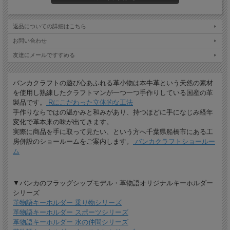
返品についての詳細はこちら
名入れについて
お問い合わせ
全商品無料で焼きペンで名入れいたします。
友達にメールですすめる
（注意！）
・漢字不可、ひらがな・カタカナ・英数字で6文字まで
バンカクラフトの遊び心あふれる革小物は本牛革という天然の素材
・メガネ小物スタンドのみ15文字まで
・ご注文後の名入れの追加・変更、また返品は不可
を使用し熟練したクラフトマンが一つ一つ手作りしている国産の革
製品です。
Rにこだわった立体的な工法
＊
詳しくはこちらから
手作りならではの温かみと和みがあり、持つほどに手になじみ経年
変化で革本来の味が出てきます。
手描きで革を焦がしながら名入れをするため文字は均一なものにならず、焦げた部
分は少し凹凸ができます。あなただけの革小物に。
実際に商品を手に取って見たい、という方へ千葉県船橋市にある工
房併設のショールームをご案内します。
バンカクラフトショールー
ム
▼バンカのフラッグシップモデル・革物語オリジナルキーホルダー
シリーズ
革物語キーホルダー 乗り物シリーズ
革物語キーホルダー スポーツシリーズ
革物語キーホルダー 水の仲間シリーズ