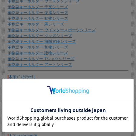
革物語キーホルダー ウエスタンシリーズ
革物語キーホルダー 干支シリーズ
ギフトラッピングについて
革物語キーホルダー 楽器シリーズ
革物語キーホルダー 動物シリーズ
全商品無料で簡易ラッピングの上お送りしております。
革物語キーホルダー 馬シリーズ
大切な贈り物の場合は革のチャームやリボンが付いた有料のラッピングも承ってお
革物語キーホルダー ウインタースポーツシリーズ
ります。
革物語キーホルダー グッズシリーズ
※ 写真は一例です。ラッピング材等は予告なく変更となる場合があります。
革物語キーホルダー 海賊冒険シリーズ
革物語キーホルダー 和物シリーズ
＊
詳しくはこちらから
革物語キーホルダー 建物シリーズ
*有料ラッピング（M)
革物語キーホルダー Tシャツシリーズ
キーホルダーなど小さい品物はギフト袋にお入れして本革製のチャームをお付けし
革物語キーホルダー アートシリーズ
ます。
本革ﾃﾞｽｸｱｸｾｻﾘｰ
ﾒｶﾞﾈｽﾀﾝﾄﾞ
印鑑ｽﾀﾝﾄﾞ
ﾃﾞｽｸﾍﾟﾝｽﾀﾝﾄﾞ
ﾍﾟﾝｽﾀﾝﾄﾞ
ｸﾘｯﾌﾟﾎﾙﾀﾞｰ
ｵｰﾅﾒﾝﾄ
ﾏｶﾞｼﾞﾝﾗｯｸ
貯金箱
ｺｰｽﾀｰ
OAﾁｬｰﾑ
ｳｫｰﾙﾃﾞｺ
ﾍﾟｰﾊﾟｰﾅｲﾌ
*無料簡易ラッピング
ﾁｬｰﾑｸﾘｯﾌﾟ
通常のご購入でも、簡易ラッピング（透明の袋の上に金色のギフトシール付き）い