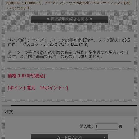
AndroidにもiPhoneにも、イヤフォンジャックのある全てのスマートフォンでお使
いいただけます。
▼ 商品説明の続きを見る ▼
１８種のレザーアクセサリー - ス
マホイニシャル動物”ぶた”
サイズ(約)： サイズ： ジャックの長さ 約17mm、プラグ形状：φ3.5
ｍｍ マスコット…H25 x W27 x D11 (mm)
※一つ一つ手作りのため実際の商品は写真と多少異なる場合があり
ます。また同じ商品でも均一のものとは限りません。
価格:
1,870円
(税込)
[ポイント還元 19ポイント～]
注文
購入数：
個