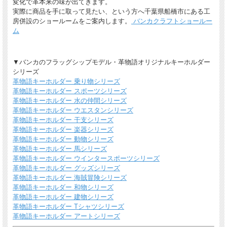
手描きで革を焦がしながら名入れをするため文字は均一なものにならず、焦げた部
変化で革本来の味が出てきます。
分は少し凹凸ができます。あなただけの革小物に。
実際に商品を手に取って見たい、という方へ千葉県船橋市にある工
房併設のショールームをご案内します。
バンカクラフトショールー
ム
▼バンカのフラッグシップモデル・革物語オリジナルキーホルダー
シリーズ
革物語キーホルダー 乗り物シリーズ
革物語キーホルダー スポーツシリーズ
革物語キーホルダー 水の仲間シリーズ
革物語キーホルダー ウエスタンシリーズ
革物語キーホルダー 干支シリーズ
ギフトラッピングについて
革物語キーホルダー 楽器シリーズ
革物語キーホルダー 動物シリーズ
全商品無料で簡易ラッピングの上お送りしております。
大切な贈り物の場合は革のチャームやリボンが付いた有料のラッピングも承ってお
革物語キーホルダー 馬シリーズ
ります。
革物語キーホルダー ウインタースポーツシリーズ
革物語キーホルダー グッズシリーズ
※ 写真は一例です。ラッピング材等は予告なく変更となる場合があります。
革物語キーホルダー 海賊冒険シリーズ
革物語キーホルダー 和物シリーズ
＊
詳しくはこちらから
革物語キーホルダー 建物シリーズ
*有料ラッピング（M)
革物語キーホルダー Tシャツシリーズ
キーホルダーなど小さい品物はギフト袋にお入れして本革製のチャームをお付けし
革物語キーホルダー アートシリーズ
ます。