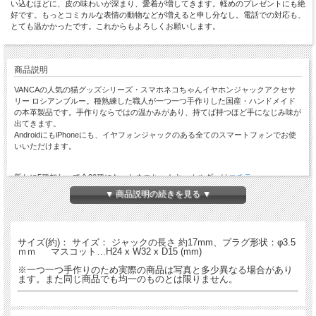
い込むほどに、皮の味わいが深まり、愛着が増してきます。軽めのプレゼントにも絶
好です。もっとコミカルな表情の動物などが増えると申し分なし。電話での対応も、
とても温かかったです。これからもよろしくお願いします。
商品説明
VANCAの人気の猫グッズシリーズ・スマホネコちゃんイヤホンジャックアクセサ
リー ロシアンブルー。種熟練した職人が一つ一つ手作りした国産・ハンドメイド
の本革製品です。手作りならではの温かみがあり、持てば持つほど手になじみ味が
出てきます。
AndroidにもiPhoneにも、イヤフォンジャックのある全てのスマートフォンでお使
いいただけます。
新たに5種加わって全20種になったネコちゃんキーホルダーは
コチラ
。
▼ 商品説明の続きを見る ▼
２０種のレザーアクセサリー - ス
マホネコちゃん
サイズ(約)： サイズ： ジャックの長さ 約17mm、プラグ形状：φ3.5
ｍｍ マスコット…H24 x W32 x D15 (mm)
※一つ一つ手作りのため実際の商品は写真と多少異なる場合があり
ます。また同じ商品でも均一のものとは限りません。