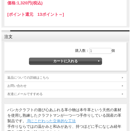
価格:
1,320円
(税込)
[ポイント還元 13ポイント～]
注文
購入数：
個
返品についての詳細はこちら
名入れについて
お問い合わせ
全商品無料で焼きペンで名入れいたします。
友達にメールですすめる
（注意！）
・漢字不可、ひらがな・カタカナ・英数字で6文字まで
・メガネ小物スタンドのみ15文字まで
バンカクラフトの遊び心あふれる革小物は本牛革という天然の素材
・ご注文後の名入れの追加・変更、また返品は不可
を使用し熟練したクラフトマンが一つ一つ手作りしている国産の革
製品です。
Rにこだわった立体的な工法
＊
詳しくはこちらから
手作りならではの温かみと和みがあり、持つほどに手になじみ経年