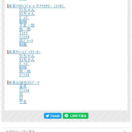
本革ｲﾔﾎﾝジャックｱｸｾｻﾘｰ（ｽﾏﾎ）
ﾜﾝちゃん
ﾈｺちゃん
ｸﾞｯｽﾞ
動物
干支・他
魚・他
Tｼｬﾂ
ｲﾆｼｬﾙ
花ﾌﾟﾚｰﾄ
制服
本革ﾁｬｰﾑﾌﾞｯｸﾏｰｶｰ
ﾜﾝちゃん
ﾈｺちゃん
ｸﾞｯｽﾞ
動物
魚・他
ｲﾆｼｬﾙ
本革お誕生日ﾊﾟｰﾂ
金具
ｲﾆｼｬﾙ
月
日
干支
お店のトップへ戻る