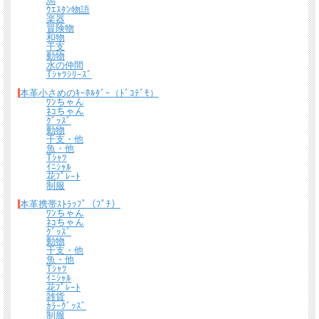
馬
ｳｴｽﾀﾝ物語
楽器
宅配便 650円から
→ 商品代金6600円(税込）以上で宅配便送料無料
冒険物
和物
干支
メール便（全商品対象・定形外郵便ほか）全国一律300円
→ 商品代金3300円(税
動物
込）以上でメール便送料無料
水の仲間
Tｼｬﾂｼﾘｰｽﾞ
＊
詳しくはこちらから
本革小さめのｷｰﾎﾙﾀﾞｰ（ﾄﾞｺﾃﾞﾓ）
ﾜﾝちゃん
ﾈｺちゃん
熟練したスタッフが丁寧に梱包いたします。
ｸﾞｯｽﾞ
*梱包の例
動物
干支・他
魚・他
Tｼｬﾂ
ｲﾆｼｬﾙ
花ﾌﾟﾚｰﾄ
制服
本革携帯ｽﾄﾗｯﾌﾟ（ﾌﾟﾁ）
ﾜﾝちゃん
ﾈｺちゃん
ｸﾞｯｽﾞ
動物
干支・他
魚・他
Tｼｬﾂ
ｲﾆｼｬﾙ
花ﾌﾟﾚｰﾄ
雑貨
ｶﾗｰｸﾞｯｽﾞ
制服