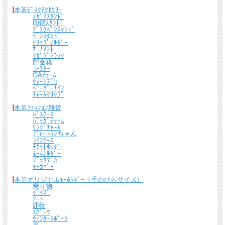
本革ﾃﾞｽｸｱｸｾｻﾘｰ
ﾒｶﾞﾈｽﾀﾝﾄﾞ
印鑑ｽﾀﾝﾄﾞ
ﾃﾞｽｸﾍﾟﾝｽﾀﾝﾄﾞ
ﾍﾟﾝｽﾀﾝﾄﾞ
ｸﾘｯﾌﾟﾎﾙﾀﾞｰ
ｵｰﾅﾒﾝﾄ
ﾏｶﾞｼﾞﾝﾗｯｸ
貯金箱
ｺｰｽﾀｰ
OAﾁｬｰﾑ
ｳｫｰﾙﾃﾞｺ
ﾍﾟｰﾊﾟｰﾅｲﾌ
*無料簡易ラッピング
ﾁｬｰﾑｸﾘｯﾌﾟ
通常のご購入でも、簡易ラッピング（透明の袋の上に金色のギフトシール付き）い
本革ﾌｧｯｼｮﾝ雑貨
たします。
ﾊﾟｽｹｰｽ
ﾊﾞｯｸﾞﾁｬｰﾑ
ﾘﾝｸﾞﾁｬｰﾑ
ﾌﾟﾚｰﾄﾜﾝちゃん
ｺｲﾝｹｰｽ
ﾁｹｯﾄﾎﾙﾀﾞｰ
ﾈｰﾑﾎﾙﾀﾞｰ
ﾌﾞｯｸﾏｰｶｰ
ｷｰｶﾊﾞｰ
本革オリジナルｷｰﾎﾙﾀﾞｰ（手のひらサイズ）
乗り物
ｸﾞｯｽﾞ
ｱｰﾄ
建物
ｽﾎﾟｰﾂ
ｳｨﾝﾀｰｽﾎﾟｰﾂ
送料について