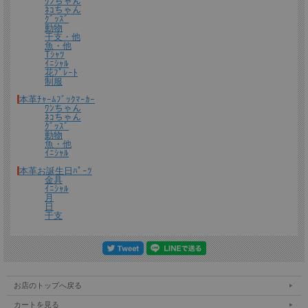
ﾜﾝちゃん
ﾈｺちゃん
ｸﾞｯｽﾞ
動物
干支・他
魚・他
Tｼｬﾂ
ｲﾆｼｬﾙ
花ﾌﾟﾚｰﾄ
制服
本革ﾁｬｰﾑﾌﾞｯｸﾏｰｶｰ
ﾜﾝちゃん
ﾈｺちゃん
ｸﾞｯｽﾞ
動物
魚・他
ｲﾆｼｬﾙ
本革お誕生日ﾊﾟｰﾂ
金具
ｲﾆｼｬﾙ
月
日
干支
お店のトップへ戻る
カートを見る