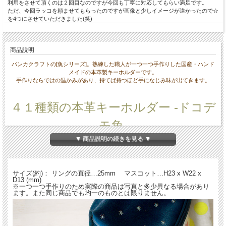
利用をさせて頂くのは２回目なのですが今回も丁寧に対応してもらい満足です。
ただ、今回ラッコを頼ませてもらったのですが画像と少しイメージが違かったので☆
を4つにさせていただきました(笑)
商品説明
バンカクラフトの[魚シリーズ]。熟練した職人が一つ一つ手作りした国産・ハンド
メイドの本革製キーホルダーです。
手作りならではの温かみがあり、持てば持つほど手になじみ味が出てきます。
４１種類の本革キーホルダー -ドコデ
モ魚-
▼ 商品説明の続きを見る ▼
名入れについて
サイズ(約)： リングの直径…25mm マスコット…H23 x W22 x
D13 (mm)
※一つ一つ手作りのため実際の商品は写真と多少異なる場合があり
全商品無料で焼きペンで名入れいたします。
ます。また同じ商品でも均一のものとは限りません。
（注意！）
・漢字不可、ひらがな・カタカナ・英数字で6文字まで
・メガネ小物スタンドのみ15文字まで