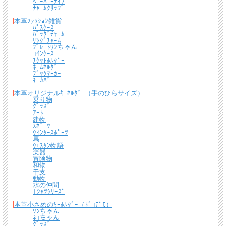
ﾍﾟｰﾊﾟｰﾅｲﾌ
ﾁｬｰﾑｸﾘｯﾌﾟ
本革ﾌｧｯｼｮﾝ雑貨
ﾊﾟｽｹｰｽ
ﾊﾞｯｸﾞﾁｬｰﾑ
ﾘﾝｸﾞﾁｬｰﾑ
ﾌﾟﾚｰﾄﾜﾝちゃん
ｺｲﾝｹｰｽ
ﾁｹｯﾄﾎﾙﾀﾞｰ
ﾈｰﾑﾎﾙﾀﾞｰ
ﾌﾞｯｸﾏｰｶｰ
ｷｰｶﾊﾞｰ
本革オリジナルｷｰﾎﾙﾀﾞｰ（手のひらサイズ）
乗り物
ｸﾞｯｽﾞ
ｱｰﾄ
建物
ｽﾎﾟｰﾂ
ｳｨﾝﾀｰｽﾎﾟｰﾂ
馬
ｳｴｽﾀﾝ物語
楽器
冒険物
和物
干支
動物
水の仲間
Tｼｬﾂｼﾘｰｽﾞ
本革小さめのｷｰﾎﾙﾀﾞｰ（ﾄﾞｺﾃﾞﾓ）
ﾜﾝちゃん
ﾈｺちゃん
ｸﾞｯｽﾞ