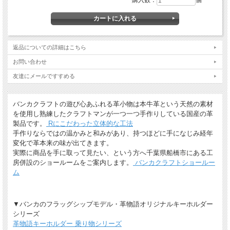
購入数：
個
*有料ラッピング（M)
キーホルダーなど小さい品物はギフト袋にお入れして本革製のチャームをお付けし
ます。
返品についての詳細はこちら
お問い合わせ
友達にメールですすめる
バンカクラフトの遊び心あふれる革小物は本牛革という天然の素材
を使用し熟練したクラフトマンが一つ一つ手作りしている国産の革
製品です。
Rにこだわった立体的な工法
*無料簡易ラッピング
手作りならではの温かみと和みがあり、持つほどに手になじみ経年
通常のご購入でも、簡易ラッピング（透明の袋の上に金色のギフトシール付き）い
たします。
変化で革本来の味が出てきます。
実際に商品を手に取って見たい、という方へ千葉県船橋市にある工
房併設のショールームをご案内します。
バンカクラフトショールー
ム
▼バンカのフラッグシップモデル・革物語オリジナルキーホルダー
シリーズ
革物語キーホルダー 乗り物シリーズ