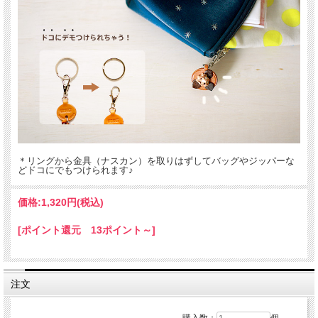
・ご注文後の名入れの追加・変更、また返品は不可
＊
詳しくはこちらから
手描きで革を焦がしながら名入れをするため文字は均一なものにならず、焦げた部
分は少し凹凸ができます。あなただけの革小物に。
＊リングから金具（ナスカン）を取りはずしてバッグやジッパーな
どドコにでもつけられます♪
価格:
1,320円
(税込)
ギフトラッピングについて
[ポイント還元 13ポイント～]
全商品無料で簡易ラッピングの上お送りしております。
大切な贈り物の場合は革のチャームやリボンが付いた有料のラッピングも承ってお
ります。
注文
※ 写真は一例です。ラッピング材等は予告なく変更となる場合があります。
＊
詳しくはこちらから