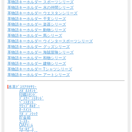
革物語キーホルダー スポーツシリーズ
革物語キーホルダー 水の仲間シリーズ
革物語キーホルダー ウエスタンシリーズ
送料について
革物語キーホルダー 干支シリーズ
革物語キーホルダー 楽器シリーズ
宅配便 650円から
→ 商品代金6600円(税込）以上で宅配便送料無料
革物語キーホルダー 動物シリーズ
革物語キーホルダー 馬シリーズ
メール便（全商品対象・定形外郵便ほか）全国一律300円
→ 商品代金3300円(税
革物語キーホルダー ウインタースポーツシリーズ
込）以上でメール便送料無料
革物語キーホルダー グッズシリーズ
＊
詳しくはこちらから
革物語キーホルダー 海賊冒険シリーズ
革物語キーホルダー 和物シリーズ
革物語キーホルダー 建物シリーズ
熟練したスタッフが丁寧に梱包いたします。
革物語キーホルダー Tシャツシリーズ
*梱包の例
革物語キーホルダー アートシリーズ
本革ﾃﾞｽｸｱｸｾｻﾘｰ
ﾒｶﾞﾈｽﾀﾝﾄﾞ
印鑑ｽﾀﾝﾄﾞ
ﾃﾞｽｸﾍﾟﾝｽﾀﾝﾄﾞ
ﾍﾟﾝｽﾀﾝﾄﾞ
ｸﾘｯﾌﾟﾎﾙﾀﾞｰ
ｵｰﾅﾒﾝﾄ
ﾏｶﾞｼﾞﾝﾗｯｸ
貯金箱
ｺｰｽﾀｰ
OAﾁｬｰﾑ
ｳｫｰﾙﾃﾞｺ