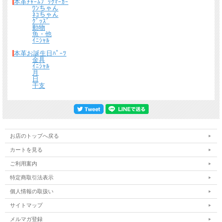
本革ﾁｬｰﾑﾌﾞｯｸﾏｰｶｰ
ﾜﾝちゃん
ﾈｺちゃん
ｸﾞｯｽﾞ
動物
魚・他
ｲﾆｼｬﾙ
本革お誕生日ﾊﾟｰﾂ
金具
ｲﾆｼｬﾙ
月
日
干支
お店のトップへ戻る
カートを見る
ご利用案内
特定商取引法表示
個人情報の取扱い
サイトマップ
メルマガ登録