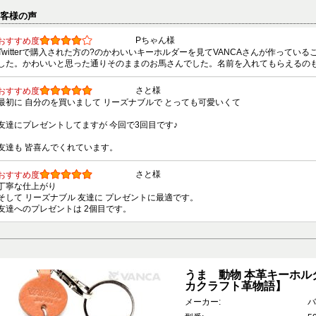
お客様の声
Pちゃん様
おすすめ度
Twitterで購入された方の?のかわいいキーホルダーを見てVANCAさんが作って
した。かわいいと思った通りそのままのお馬さんでした。名前を入れてもらえるの
さと様
おすすめ度
最初に 自分のを買いまして リーズナブルで とっても可愛いくて
友達にプレゼントしてますが 今回で3回目です♪
友達も 皆喜んでくれています。
さと様
おすすめ度
丁寧な仕上がり
そして リーズナブル 友達に プレゼントに最適です。
友達へのプレゼントは 2個目です。
うま 動物 本革キーホルダ
カクラフト革物語】
メーカー:
バ