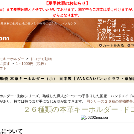
【夏季休暇のお知らせ】
（日）まで夏季休暇とさせていただいております。期間中もご注文は受け付けますが
からとなります。
然素材の触り心地の良さと手作りの温かみ。 バンカクラ
カートをみる
モキーホルダー
>
ドコデモ動物
に探す
>
1～1000円（税抜）
フト
動物 本革キーホルダー（小） 日本製【VANCA/バンカクラフト革
ホルダー・動物シリーズ。熟練した職人が一つ一つ手作りした国産・ハンドメイド
があり、持てば持つほど手になじみ味が出てきます。
同シリーズ２６種の動物携帯
２６種類の本革キーホルダー -ド
れについて