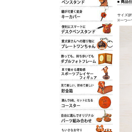
■ 商品
サイズ(約
※一つ一