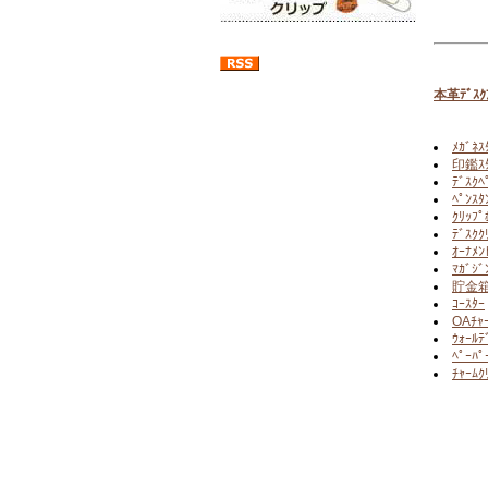
本革ﾃﾞｽｸｱ
ﾒｶﾞﾈｽ
印鑑ｽﾀ
ﾃﾞｽｸﾍ
ﾍﾟﾝｽﾀ
ｸﾘｯﾌﾟ
ﾃﾞｽｸｸ
ｵｰﾅﾒﾝ
ﾏｶﾞｼﾞ
貯金
ｺｰｽﾀｰ
OAﾁｬ
ｳｫｰﾙﾃ
ﾍﾟｰﾊﾟ
ﾁｬｰﾑｸ