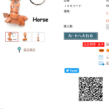
型番:
5
ＪＡＮコード:
4
価格:
1
[
購入数:
返
拡大表示
こ
友