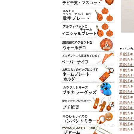
▼バンカ
革物語キ
革物語キ
革物語キ
革物語キ
革物語キ
革物語キ
革物語キ
革物語キ
革物語キ
革物語キ
革物語キ
革物語キ
革物語キ
革物語キ
革物語キ