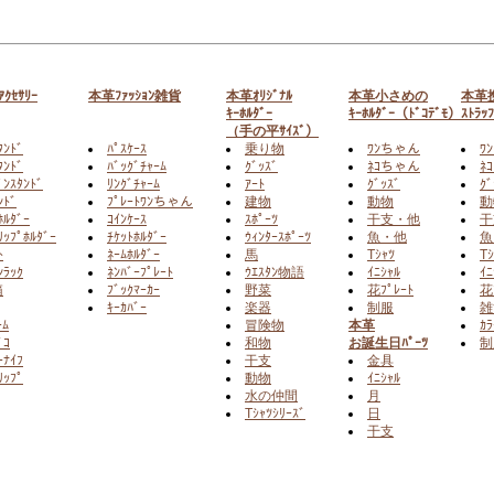
ｸｾｻﾘｰ
本革ﾌｧｯｼｮﾝ雑貨
本革ｵﾘｼﾞﾅﾙ
本革小さめの
本革
ｷｰﾎﾙﾀﾞｰ
ｷｰﾎﾙﾀﾞｰ（ﾄﾞｺﾃﾞﾓ）
ｽﾄﾗｯ
（手の平ｻｲｽﾞ）
ﾀﾝﾄﾞ
ﾊﾟｽｹｰｽ
乗り物
ﾜﾝちゃん
ﾜ
ﾝﾄﾞ
ﾊﾞｯｸﾞﾁｬｰﾑ
ｸﾞｯｽﾞ
ﾈｺちゃん
ﾈ
ﾟﾝｽﾀﾝﾄﾞ
ﾘﾝｸﾞﾁｬｰﾑ
ｱｰﾄ
ｸﾞｯｽﾞ
ｸﾞ
ﾝﾄﾞ
ﾌﾟﾚｰﾄﾜﾝちゃん
建物
動物
動
ﾎﾙﾀﾞｰ
ｺｲﾝｹｰｽ
ｽﾎﾟｰﾂ
干支・他
干
ﾘｯﾌﾟﾎﾙﾀﾞｰ
ﾁｹｯﾄﾎﾙﾀﾞｰ
ｳｨﾝﾀｰｽﾎﾟｰﾂ
魚・他
魚
ﾄ
ﾈｰﾑﾎﾙﾀﾞｰ
馬
Tｼｬﾂ
Tｼ
ﾝﾗｯｸ
ﾈﾝﾊﾞｰﾌﾟﾚｰﾄ
ｳｴｽﾀﾝ物語
ｲﾆｼｬﾙ
ｲﾆ
箱
ﾌﾞｯｸﾏｰｶｰ
野菜
花ﾌﾟﾚｰﾄ
花
ｷｰｶﾊﾞｰ
楽器
制服
雑
ｰﾑ
冒険物
本革
ｶﾗ
ﾞｺ
和物
お誕生日ﾊﾟｰﾂ
制
ｰﾅｲﾌ
干支
金具
ﾘｯﾌﾟ
動物
ｲﾆｼｬﾙ
水の仲間
月
Tｼｬﾂｼﾘｰｽﾞ
日
干支