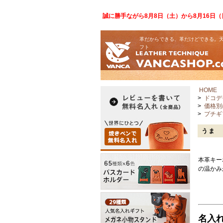
誠に勝手ながら8月8日（土）から8月16日
革だからできる、革だけどできる。天
フト
HOME
>
ドコデ
>
価格別
>
プチギ
うま 
本革キー
の温かみ
名入