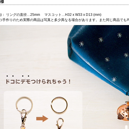
仕様
)： リングの直径…25mm マスコット…H32 x W33 x D13 (mm)
つ手作りのため実際の商品は写真と多少異なる場合があります。また同じ商品でも