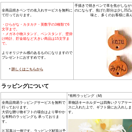
手描きで焼きペンで革を焦がしなが
全商品焼きペンでの名入れサービスを無料に
のにならず、焦げた部分は少し凹凸
て行っております。
味と、多くのお客様に喜
・ひらがな・カタカナ・英数字の3種類で6
文字まで。
・メガネ小物スタンド、ペンスタンド、壁掛
け時計、貯金箱など大きい商品は15文字ま
で。
よりオリジナル感のあるものになりますので
プレゼントにおすすめです。
＊
詳しくはこちらから
トラッピングについて
*有料ラッピング（M)
全商品簡易ラッピングサービスを無料で
革物語キーホルダーは四角いクリアケー
行っております。
スに入れた上で、ギフト袋にお入れしま
大切な贈り物ギフトの場合はより華やか
す。
な有料のラッピングも 承っておりま
す。
※ 写真は一例です。ラッピング材等は予