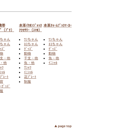
携帯
本革ｲﾔﾎﾝｼﾞｬｯｸ
本革ﾁｬｰﾑﾌﾞｯｸﾏｰｶｰ
ﾌﾟ（ﾌﾟﾁ）
ｱｸｾｻﾘｰ（ｽﾏﾎ）
ﾝちゃん
ﾜﾝちゃん
ﾜﾝちゃん
ｺちゃん
ﾈｺちゃん
ﾈｺちゃん
ｯｽﾞ
ｸﾞｯｽﾞ
ｸﾞｯｽﾞ
物
動物
動物
支・他
干支・他
魚・他
・他
魚・他
ｲﾆｼｬﾙ
ｬﾂ
Tｼｬﾂ
ｼｬﾙ
ｲﾆｼｬﾙ
ﾌﾟﾚｰﾄ
花ﾌﾟﾚｰﾄ
貨
制服
ｰｸﾞｯｽﾞ
服
page top