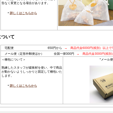
告なく変更となる場合があります。
＊
詳しくはこちらから
について
宅配便 650円から
→ 商品代金6000円(税別）以上で
メール便（定形外郵便ほか） 全国一律300円
→ 商品代金3000円(税
＜梱包について＞
*メール
熟練したスタッフが緩衝材を使い、中で商品
が動かないようしっかりと固定して梱包いた
します。
＊
詳しくはこちらから