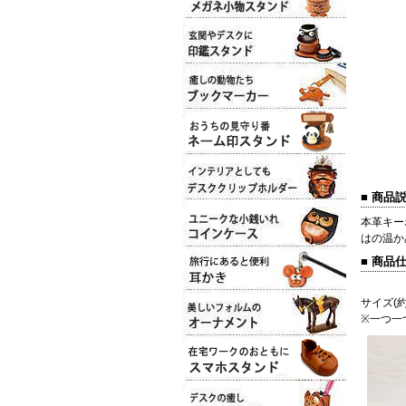
■ 商品
本革キー
はの温か
■ 商品
サイズ(約
※一つ一