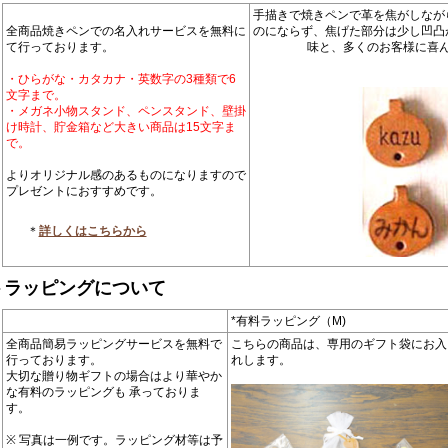
手描きで焼きペンで革を焦がしなが
全商品焼きペンでの名入れサービスを無料に
のにならず、焦げた部分は少し凹凸
て行っております。
味と、多くのお客様に喜
・ひらがな・カタカナ・英数字の3種類で6
文字まで。
・メガネ小物スタンド、ペンスタンド、壁掛
け時計、貯金箱など大きい商品は15文字ま
で。
よりオリジナル感のあるものになりますので
プレゼントにおすすめです。
＊
詳しくはこちらから
トラッピングについて
*有料ラッピング（M)
全商品簡易ラッピングサービスを無料で
こちらの商品は、専用のギフト袋にお入
行っております。
れします。
大切な贈り物ギフトの場合はより華やか
な有料のラッピングも 承っておりま
す。
※ 写真は一例です。ラッピング材等は予