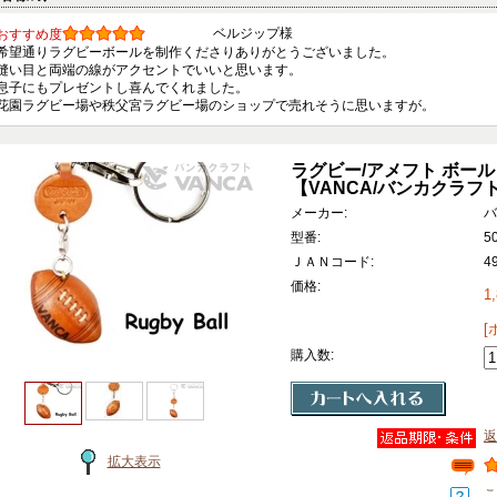
ベルジップ様
おすすめ度
希望通りラグビーボールを制作くださりありがとうございました。
縫い目と両端の線がアクセントでいいと思います。
息子にもプレゼントし喜んでくれました。
花園ラグビー場や秩父宮ラグビー場のショップで売れそうに思いますが。
ラグビー/アメフト ボー
【VANCA/バンカクラフ
メーカー:
バ
型番:
5
ＪＡＮコード:
4
価格:
1
[
購入数:
返
拡大表示
こ