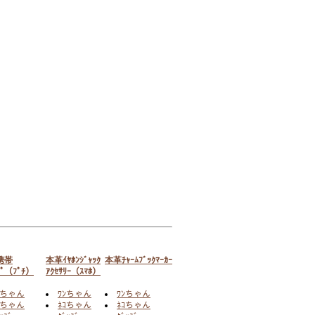
携帯
本革ｲﾔﾎﾝｼﾞｬｯｸ
本革ﾁｬｰﾑﾌﾞｯｸﾏｰｶｰ
ﾌﾟ（ﾌﾟﾁ）
ｱｸｾｻﾘｰ（ｽﾏﾎ）
ﾝちゃん
ﾜﾝちゃん
ﾜﾝちゃん
ｺちゃん
ﾈｺちゃん
ﾈｺちゃん