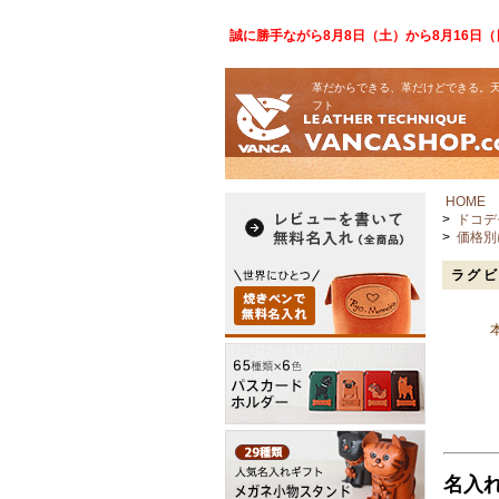
誠に勝手ながら8月8日（土）から8月16日
革だからできる、革だけどできる。天
フト
HOME
>
ドコデ
>
価格別
ラグビ
名入