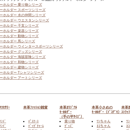
ーホルダー 乗り物シリーズ
ーホルダー スポーツシリーズ
ーホルダー 水の仲間シリーズ
ーホルダー ウエスタンシリーズ
ーホルダー 干支シリーズ
ーホルダー 楽器シリーズ
ーホルダー 動物シリーズ
ーホルダー 馬シリーズ
ーホルダー ウインタースポーツシリーズ
ーホルダー グッズシリーズ
ーホルダー 海賊冒険シリーズ
ーホルダー 和物シリーズ
ーホルダー 建物シリーズ
ーホルダー Tシャツシリーズ
ーホルダー アートシリーズ
ｸｾｻﾘｰ
本革ﾌｧｯｼｮﾝ雑貨
本革ｵﾘｼﾞﾅﾙ
本革小さめの
本革
ｷｰﾎﾙﾀﾞｰ
ｷｰﾎﾙﾀﾞｰ（ﾄﾞｺﾃﾞﾓ）
ｽﾄﾗｯ
（手の平ｻｲｽﾞ）
ﾀﾝﾄﾞ
ﾊﾟｽｹｰｽ
乗り物
ﾜﾝちゃん
ﾜ
ﾝﾄﾞ
ﾊﾞｯｸﾞﾁｬｰﾑ
ｸﾞｯｽﾞ
ﾈｺちゃん
ﾈ