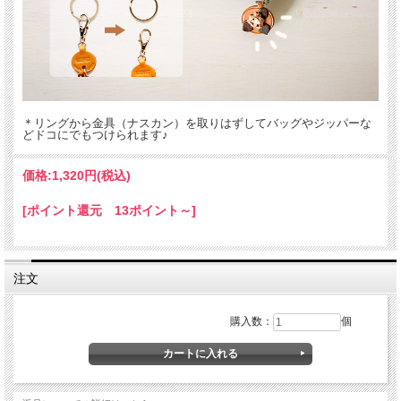
＊リングから金具（ナスカン）を取りはずしてバッグやジッパーな
どドコにでもつけられます♪
名入れについて
価格:
1,320円
(税込)
全商品無料で焼きペンで名入れいたします。
[ポイント還元 13ポイント～]
（注意！）
・漢字不可、ひらがな・カタカナ・英数字で6文字まで
・メガネ小物スタンドのみ15文字まで
・ご注文後の名入れの追加・変更、また返品は不可
注文
＊
詳しくはこちらから
手描きで革を焦がしながら名入れをするため文字は均一なものにならず、焦げた部
購入数：
個
分は少し凹凸ができます。あなただけの革小物に。