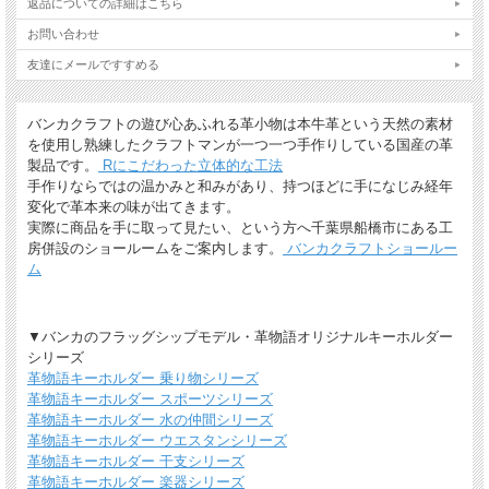
返品についての詳細はこちら
お問い合わせ
友達にメールですすめる
バンカクラフトの遊び心あふれる革小物は本牛革という天然の素材
を使用し熟練したクラフトマンが一つ一つ手作りしている国産の革
ギフトラッピングについて
製品です。
Rにこだわった立体的な工法
手作りならではの温かみと和みがあり、持つほどに手になじみ経年
全商品無料で簡易ラッピングの上お送りしております。
変化で革本来の味が出てきます。
大切な贈り物の場合は革のチャームやリボンが付いた有料のラッピングも承ってお
実際に商品を手に取って見たい、という方へ千葉県船橋市にある工
ります。
房併設のショールームをご案内します。
バンカクラフトショールー
※ 写真は一例です。ラッピング材等は予告なく変更となる場合があります。
ム
＊
詳しくはこちらから
*有料ラッピング（M)
▼バンカのフラッグシップモデル・革物語オリジナルキーホルダー
キーホルダーなど小さい品物はギフト袋にお入れして本革製のチャームをお付けし
シリーズ
ます。
革物語キーホルダー 乗り物シリーズ
革物語キーホルダー スポーツシリーズ
革物語キーホルダー 水の仲間シリーズ
革物語キーホルダー ウエスタンシリーズ
革物語キーホルダー 干支シリーズ
革物語キーホルダー 楽器シリーズ