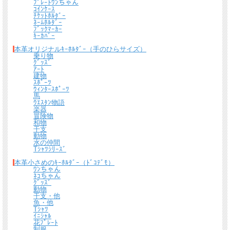
ﾌﾟﾚｰﾄﾜﾝちゃん
＊
詳しくはこちらから
ｺｲﾝｹｰｽ
ﾁｹｯﾄﾎﾙﾀﾞｰ
ﾈｰﾑﾎﾙﾀﾞｰ
ﾌﾞｯｸﾏｰｶｰ
熟練したスタッフが丁寧に梱包いたします。
ｷｰｶﾊﾞｰ
*梱包の例
本革オリジナルｷｰﾎﾙﾀﾞｰ（手のひらサイズ）
乗り物
ｸﾞｯｽﾞ
ｱｰﾄ
建物
ｽﾎﾟｰﾂ
ｳｨﾝﾀｰｽﾎﾟｰﾂ
馬
ｳｴｽﾀﾝ物語
楽器
冒険物
和物
干支
動物
水の仲間
Tｼｬﾂｼﾘｰｽﾞ
本革小さめのｷｰﾎﾙﾀﾞｰ（ﾄﾞｺﾃﾞﾓ）
ﾜﾝちゃん
ﾈｺちゃん
ｸﾞｯｽﾞ
動物
干支・他
魚・他
Tｼｬﾂ
ｲﾆｼｬﾙ
花ﾌﾟﾚｰﾄ
制服