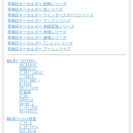
革物語キーホルダー 動物シリーズ
革物語キーホルダー 馬シリーズ
革物語キーホルダー ウインタースポーツシリーズ
革物語キーホルダー グッズシリーズ
*無料簡易ラッピング
革物語キーホルダー 海賊冒険シリーズ
通常のご購入でも、簡易ラッピング（透明の袋の上に金色のギフトシール付き）い
革物語キーホルダー 和物シリーズ
たします。
革物語キーホルダー 建物シリーズ
革物語キーホルダー Tシャツシリーズ
革物語キーホルダー アートシリーズ
本革ﾃﾞｽｸｱｸｾｻﾘｰ
ﾒｶﾞﾈｽﾀﾝﾄﾞ
印鑑ｽﾀﾝﾄﾞ
ﾃﾞｽｸﾍﾟﾝｽﾀﾝﾄﾞ
ﾍﾟﾝｽﾀﾝﾄﾞ
ｸﾘｯﾌﾟﾎﾙﾀﾞｰ
ｵｰﾅﾒﾝﾄ
ﾏｶﾞｼﾞﾝﾗｯｸ
貯金箱
ｺｰｽﾀｰ
OAﾁｬｰﾑ
送料について
ｳｫｰﾙﾃﾞｺ
ﾍﾟｰﾊﾟｰﾅｲﾌ
ﾁｬｰﾑｸﾘｯﾌﾟ
宅配便 650円から
→ 商品代金6600円(税込）以上で宅配便送料無料
本革ﾌｧｯｼｮﾝ雑貨
ﾊﾟｽｹｰｽ
メール便（全商品対象・定形外郵便ほか）全国一律300円
→ 商品代金3300円(税
ﾊﾞｯｸﾞﾁｬｰﾑ
込）以上でメール便送料無料
ﾘﾝｸﾞﾁｬｰﾑ