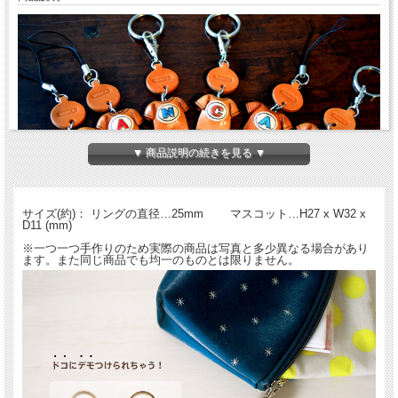
▼ 商品説明の続きを見る ▼
「イニシャル・アルファベットグッズ」シリーズの本革キーホルダー。熟練した職
サイズ(約)： リングの直径…25mm マスコット…H27 x W32 x
人が一つ一つ手作りした本革製立体Tシャツのマスコットつきキーホルダー。種類
D11 (mm)
は全２６アルファベットとハートがあります。
※一つ一つ手作りのため実際の商品は写真と多少異なる場合があり
ます。また同じ商品でも均一のものとは限りません。