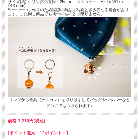
サイズ(約)： リングの直径…25mm マスコット…H29 x W17 x
熟練した職人が一つ一つ手作りした国産・ハンドメイドの本革製キーホルダーで
D13 (mm)
す。手作りならではの温かみがあり、持てば持つほど手になじみ味が出てきます。
※一つ一つ手作りのため実際の商品は写真と多少異なる場合があり
ます。また同じ商品でも均一のものとは限りません。
１５犬種のレザーキーホルダー -ド
コデモマスコット-
名入れについて
全商品無料で焼きペンで名入れいたします。
（注意！）
・漢字不可、ひらがな・カタカナ・英数字で6文字まで
・メガネ小物スタンドのみ15文字まで
・ご注文後の名入れの追加・変更、また返品は不可
リングから金具（ナスカン）を取りはずしてバッグやジッパーなど
＊
詳しくはこちらから
ドコにでもつけられます♪
手描きで革を焦がしながら名入れをするため文字は均一なものにならず、焦げた部
分は少し凹凸ができます。あなただけの革小物に。
価格:
1,210円
(税込)
[ポイント還元 12ポイント～]