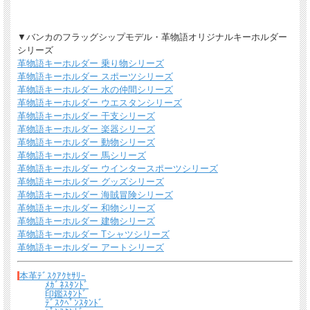
▼バンカのフラッグシップモデル・革物語オリジナルキーホルダー
シリーズ
革物語キーホルダー 乗り物シリーズ
*無料簡易ラッピング
革物語キーホルダー スポーツシリーズ
通常のご購入でも、簡易ラッピング（透明の袋の上に金色のギフトシール付き）い
たします。
革物語キーホルダー 水の仲間シリーズ
革物語キーホルダー ウエスタンシリーズ
革物語キーホルダー 干支シリーズ
革物語キーホルダー 楽器シリーズ
革物語キーホルダー 動物シリーズ
革物語キーホルダー 馬シリーズ
革物語キーホルダー ウインタースポーツシリーズ
革物語キーホルダー グッズシリーズ
革物語キーホルダー 海賊冒険シリーズ
革物語キーホルダー 和物シリーズ
革物語キーホルダー 建物シリーズ
革物語キーホルダー Tシャツシリーズ
送料について
革物語キーホルダー アートシリーズ
宅配便 650円から
→ 商品代金6600円(税込）以上で宅配便送料無料
本革ﾃﾞｽｸｱｸｾｻﾘｰ
ﾒｶﾞﾈｽﾀﾝﾄﾞ
メール便（全商品対象・定形外郵便ほか）全国一律300円
→ 商品代金3300円(税
印鑑ｽﾀﾝﾄﾞ
ﾃﾞｽｸﾍﾟﾝｽﾀﾝﾄﾞ
込）以上でメール便送料無料