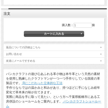
注文
購入数：
個
ギフトラッピングについて
全商品無料で簡易ラッピングの上お送りしております。
返品についての詳細はこちら
大切な贈り物の場合は革のチャームやリボンが付いた有料のラッピングも承ってお
ります。
お問い合わせ
※ 写真は一例です。ラッピング材等は予告なく変更となる場合があります。
友達にメールですすめる
＊
詳しくはこちらから
バンカクラフトの遊び心あふれる革小物は本牛革という天然の素材
*有料ラッピング（M)
を使用し熟練したクラフトマンが一つ一つ手作りしている国産の革
キーホルダーなど小さい品物はギフト袋にお入れして本革製のチャームをお付けし
ます。
製品です。
Rにこだわった立体的な工法
手作りならではの温かみと和みがあり、持つほどに手になじみ経年
変化で革本来の味が出てきます。
実際に商品を手に取って見たい、という方へ千葉県船橋市にある工
房併設のショールームをご案内します。
バンカクラフトショールー
ム