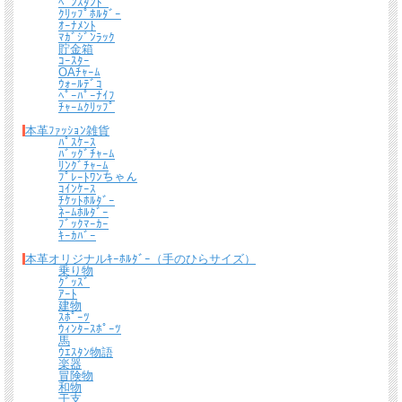
ﾍﾟﾝｽﾀﾝﾄﾞ
ｸﾘｯﾌﾟﾎﾙﾀﾞｰ
＊
詳しくはこちらから
ｵｰﾅﾒﾝﾄ
ﾏｶﾞｼﾞﾝﾗｯｸ
貯金箱
ｺｰｽﾀｰ
熟練したスタッフが丁寧に梱包いたします。
OAﾁｬｰﾑ
*梱包の例
ｳｫｰﾙﾃﾞｺ
ﾍﾟｰﾊﾟｰﾅｲﾌ
ﾁｬｰﾑｸﾘｯﾌﾟ
本革ﾌｧｯｼｮﾝ雑貨
ﾊﾟｽｹｰｽ
ﾊﾞｯｸﾞﾁｬｰﾑ
ﾘﾝｸﾞﾁｬｰﾑ
ﾌﾟﾚｰﾄﾜﾝちゃん
ｺｲﾝｹｰｽ
ﾁｹｯﾄﾎﾙﾀﾞｰ
ﾈｰﾑﾎﾙﾀﾞｰ
ﾌﾞｯｸﾏｰｶｰ
ｷｰｶﾊﾞｰ
本革オリジナルｷｰﾎﾙﾀﾞｰ（手のひらサイズ）
乗り物
ｸﾞｯｽﾞ
ｱｰﾄ
建物
ｽﾎﾟｰﾂ
ｳｨﾝﾀｰｽﾎﾟｰﾂ
馬
ｳｴｽﾀﾝ物語
楽器
冒険物
和物
干支