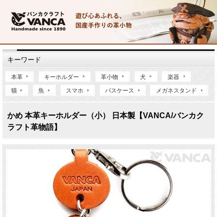
キーワード
本革
キーホルダー
革小物
犬
楽器
猫
魚
スマホ
パスケース
メガネスタンド
かめ 本革キーホルダー（小） 日本製【VANCA/バンカク
ラフト革物語】