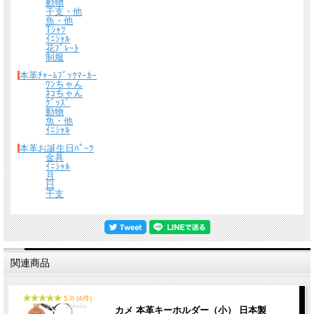
動物
干支・他
魚・他
Tｼｬﾂ
ｲﾆｼｬﾙ
花ﾌﾟﾚｰﾄ
制服
本革ﾁｬｰﾑﾌﾞｯｸﾏｰｶｰ
ﾜﾝちゃん
ﾈｺちゃん
ｸﾞｯｽﾞ
動物
魚・他
ｲﾆｼｬﾙ
本革お誕生日ﾊﾟｰﾂ
金具
ｲﾆｼｬﾙ
月
日
干支
関連商品
5.0 (4件)
カメ 本革キーホルダー（小） 日本製