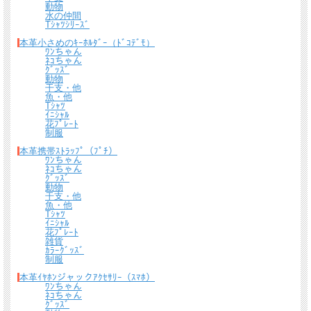
動物
水の仲間
Tｼｬﾂｼﾘｰｽﾞ
本革小さめのｷｰﾎﾙﾀﾞｰ（ﾄﾞｺﾃﾞﾓ）
ﾜﾝちゃん
ﾈｺちゃん
ｸﾞｯｽﾞ
動物
干支・他
魚・他
Tｼｬﾂ
ｲﾆｼｬﾙ
花ﾌﾟﾚｰﾄ
制服
本革携帯ｽﾄﾗｯﾌﾟ（ﾌﾟﾁ）
ﾜﾝちゃん
ﾈｺちゃん
ｸﾞｯｽﾞ
動物
干支・他
魚・他
Tｼｬﾂ
ｲﾆｼｬﾙ
花ﾌﾟﾚｰﾄ
雑貨
ｶﾗｰｸﾞｯｽﾞ
制服
本革ｲﾔﾎﾝジャックｱｸｾｻﾘｰ（ｽﾏﾎ）
ﾜﾝちゃん
ﾈｺちゃん
ｸﾞｯｽﾞ