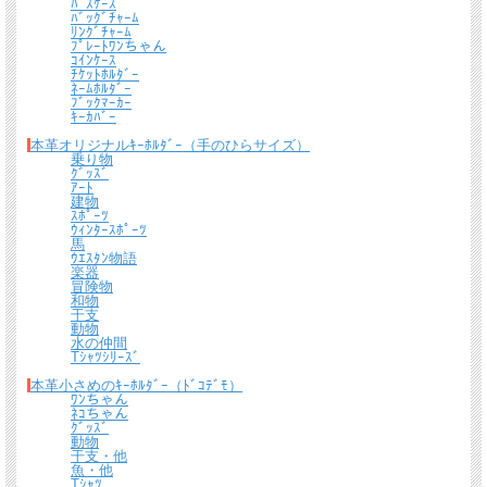
ﾊﾟｽｹｰｽ
熟練したスタッフが丁寧に梱包いたします。
ﾊﾞｯｸﾞﾁｬｰﾑ
*梱包の例
ﾘﾝｸﾞﾁｬｰﾑ
ﾌﾟﾚｰﾄﾜﾝちゃん
ｺｲﾝｹｰｽ
ﾁｹｯﾄﾎﾙﾀﾞｰ
ﾈｰﾑﾎﾙﾀﾞｰ
ﾌﾞｯｸﾏｰｶｰ
ｷｰｶﾊﾞｰ
本革オリジナルｷｰﾎﾙﾀﾞｰ（手のひらサイズ）
乗り物
ｸﾞｯｽﾞ
ｱｰﾄ
建物
ｽﾎﾟｰﾂ
ｳｨﾝﾀｰｽﾎﾟｰﾂ
馬
ｳｴｽﾀﾝ物語
楽器
冒険物
和物
干支
動物
水の仲間
Tｼｬﾂｼﾘｰｽﾞ
本革小さめのｷｰﾎﾙﾀﾞｰ（ﾄﾞｺﾃﾞﾓ）
ﾜﾝちゃん
ﾈｺちゃん
ｸﾞｯｽﾞ
動物
干支・他
魚・他
Tｼｬﾂ