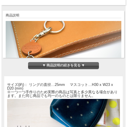
商品説明
▼ 商品説明の続きを見る ▼
サイズ(約)： リングの直径…25mm マスコット…H30 x W23 x
D20 (mm)
※一つ一つ手作りのため実際の商品は写真と多少異なる場合があり
ます。また同じ商品でも均一のものとは限りません。
全98犬種！の犬のキーホルダー。大人から子供まで大人気のバンカクラフトのワン
ちゃんキーホルダーです。持てば持つほどに手になじみ革独特の味が出てきます。
名入れをしてご自分の犬、またはお友達のワンちゃんをプレゼントにどうぞ。