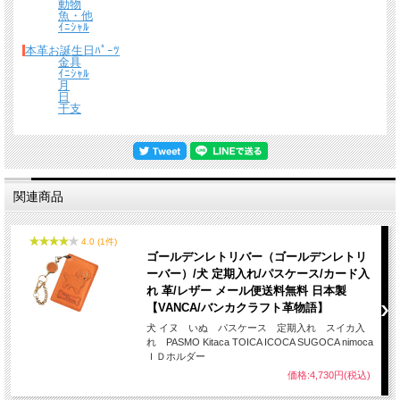
動物
魚・他
ｲﾆｼｬﾙ
本革お誕生日ﾊﾟｰﾂ
金具
ｲﾆｼｬﾙ
月
日
干支
関連商品
4.0 (1件)
ゴールデンレトリバー（ゴールデンレトリ
ーバー）/犬 定期入れ/パスケース/カード入
れ 革/レザー メール便送料無料 日本製
【VANCA/バンカクラフト革物語】
犬 イヌ いぬ パスケース 定期入れ スイカ入
れ PASMO Kitaca TOICA ICOCA SUGOCA nimoca
ＩＤホルダー
価格:4,730円(税込)