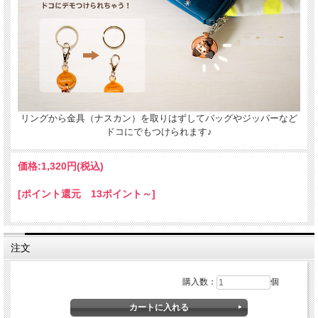
９８犬種のレザーキーホルダー - ド
コデモワンちゃん
名入れについて
全商品無料で焼きペンで名入れいたします。
リングから金具（ナスカン）を取りはずしてバッグやジッパーなど
ドコにでもつけられます♪
（注意！）
・漢字不可、ひらがな・カタカナ・英数字で6文字まで
・メガネ小物スタンドのみ15文字まで
価格:
1,320円
(税込)
・ご注文後の名入れの追加・変更、また返品は不可
[ポイント還元 13ポイント～]
＊
詳しくはこちらから
手描きで革を焦がしながら名入れをするため文字は均一なものにならず、焦げた部
分は少し凹凸ができます。あなただけの革小物に。
注文
購入数：
個