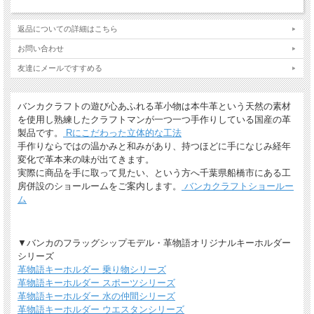
返品についての詳細はこちら
お問い合わせ
ギフトラッピングについて
友達にメールですすめる
全商品無料で簡易ラッピングの上お送りしております。
大切な贈り物の場合は革のチャームやリボンが付いた有料のラッピングも承ってお
バンカクラフトの遊び心あふれる革小物は本牛革という天然の素材
ります。
を使用し熟練したクラフトマンが一つ一つ手作りしている国産の革
製品です。
Rにこだわった立体的な工法
※ 写真は一例です。ラッピング材等は予告なく変更となる場合があります。
手作りならではの温かみと和みがあり、持つほどに手になじみ経年
＊
詳しくはこちらから
変化で革本来の味が出てきます。
実際に商品を手に取って見たい、という方へ千葉県船橋市にある工
*有料ラッピング（M)
房併設のショールームをご案内します。
バンカクラフトショールー
キーホルダーなど小さい品物はギフト袋にお入れして本革製のチャームをお付けし
ます。
ム
▼バンカのフラッグシップモデル・革物語オリジナルキーホルダー
シリーズ
革物語キーホルダー 乗り物シリーズ
革物語キーホルダー スポーツシリーズ
革物語キーホルダー 水の仲間シリーズ
革物語キーホルダー ウエスタンシリーズ