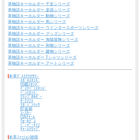
革物語キーホルダー 干支シリーズ
革物語キーホルダー 楽器シリーズ
*無料簡易ラッピング
革物語キーホルダー 動物シリーズ
通常のご購入でも、簡易ラッピング（透明の袋の上に金色のギフトシール付き）い
たします。
革物語キーホルダー 馬シリーズ
革物語キーホルダー ウインタースポーツシリーズ
革物語キーホルダー グッズシリーズ
革物語キーホルダー 海賊冒険シリーズ
革物語キーホルダー 和物シリーズ
革物語キーホルダー 建物シリーズ
革物語キーホルダー Tシャツシリーズ
革物語キーホルダー アートシリーズ
本革ﾃﾞｽｸｱｸｾｻﾘｰ
ﾒｶﾞﾈｽﾀﾝﾄﾞ
印鑑ｽﾀﾝﾄﾞ
ﾃﾞｽｸﾍﾟﾝｽﾀﾝﾄﾞ
ﾍﾟﾝｽﾀﾝﾄﾞ
送料について
ｸﾘｯﾌﾟﾎﾙﾀﾞｰ
ｵｰﾅﾒﾝﾄ
宅配便 650円から
→ 商品代金6600円(税込）以上で宅配便送料無料
ﾏｶﾞｼﾞﾝﾗｯｸ
貯金箱
ｺｰｽﾀｰ
メール便（全商品対象・定形外郵便ほか）全国一律300円
→ 商品代金3300円(税
OAﾁｬｰﾑ
込）以上でメール便送料無料
ｳｫｰﾙﾃﾞｺ
ﾍﾟｰﾊﾟｰﾅｲﾌ
＊
詳しくはこちらから
ﾁｬｰﾑｸﾘｯﾌﾟ
本革ﾌｧｯｼｮﾝ雑貨