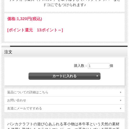
分は少し凹凸ができます。あなただけの革小物に。
ドコにでもつけられます♪
価格:
1,320円
(税込)
[ポイント還元 13ポイント～]
注文
購入数：
個
ギフトラッピングについて
全商品無料で簡易ラッピングの上お送りしております。
大切な贈り物の場合は革のチャームやリボンが付いた有料のラッピングも承ってお
ります。
返品についての詳細はこちら
※ 写真は一例です。ラッピング材等は予告なく変更となる場合があります。
お問い合わせ
＊
詳しくはこちらから
友達にメールですすめる
*有料ラッピング（M)
キーホルダーなど小さい品物はギフト袋にお入れして本革製のチャームをお付けし
ます。
バンカクラフトの遊び心あふれる革小物は本牛革という天然の素材