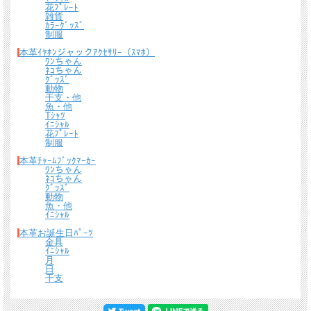
花ﾌﾟﾚｰﾄ
雑貨
ｶﾗｰｸﾞｯｽﾞ
制服
本革ｲﾔﾎﾝジャックｱｸｾｻﾘｰ（ｽﾏﾎ）
ﾜﾝちゃん
ﾈｺちゃん
ｸﾞｯｽﾞ
動物
干支・他
魚・他
Tｼｬﾂ
ｲﾆｼｬﾙ
花ﾌﾟﾚｰﾄ
制服
本革ﾁｬｰﾑﾌﾞｯｸﾏｰｶｰ
ﾜﾝちゃん
ﾈｺちゃん
ｸﾞｯｽﾞ
動物
魚・他
ｲﾆｼｬﾙ
本革お誕生日ﾊﾟｰﾂ
金具
ｲﾆｼｬﾙ
月
日
干支