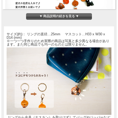
▼ 商品説明の続きを見る ▼
全98犬種！の犬のキーホルダー。大人から子供まで大人気のバンカクラフトのワン
ちゃんキーホルダーです。持てば持つほどに手になじみ革独特の味が出てきます。
名入れをしてご自分の犬、またはお友達のワンちゃんをプレゼントにどうぞ。
サイズ(約)： リングの直径…25mm マスコット…H33 x W30 x
D14 (mm)
９８犬種のレザーキーホルダー - ド
※一つ一つ手作りのため実際の商品は写真と多少異なる場合があり
ます。また同じ商品でも均一のものとは限りません。
コデモワンちゃん
名入れについて
全商品無料で焼きペンで名入れいたします。
（注意！）
・漢字不可、ひらがな・カタカナ・英数字で6文字まで
・メガネ小物スタンドのみ15文字まで
・ご注文後の名入れの追加・変更、また返品は不可
＊
詳しくはこちらから
手描きで革を焦がしながら名入れをするため文字は均一なものにならず、焦げた部
リングから金具（ナスカン）を取りはずしてバッグやジッパーなど