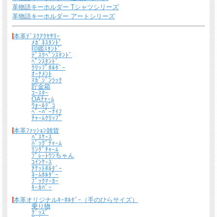
革物語キーホルダー Tシャツシリーズ
宅配便 650円から
→ 商品代金6600円(税込）以上で宅配便送料無料
革物語キーホルダー アートシリーズ
メール便（全商品対象・定形外郵便ほか）全国一律300円
→ 商品代金3300円(税
込）以上でメール便送料無料
本革ﾃﾞｽｸｱｸｾｻﾘｰ
ﾒｶﾞﾈｽﾀﾝﾄﾞ
印鑑ｽﾀﾝﾄﾞ
＊
詳しくはこちらから
ﾃﾞｽｸﾍﾟﾝｽﾀﾝﾄﾞ
ﾍﾟﾝｽﾀﾝﾄﾞ
ｸﾘｯﾌﾟﾎﾙﾀﾞｰ
熟練したスタッフが丁寧に梱包いたします。
ｵｰﾅﾒﾝﾄ
ﾏｶﾞｼﾞﾝﾗｯｸ
*梱包の例
貯金箱
ｺｰｽﾀｰ
OAﾁｬｰﾑ
ｳｫｰﾙﾃﾞｺ
ﾍﾟｰﾊﾟｰﾅｲﾌ
ﾁｬｰﾑｸﾘｯﾌﾟ
本革ﾌｧｯｼｮﾝ雑貨
ﾊﾟｽｹｰｽ
ﾊﾞｯｸﾞﾁｬｰﾑ
ﾘﾝｸﾞﾁｬｰﾑ
ﾌﾟﾚｰﾄﾜﾝちゃん
ｺｲﾝｹｰｽ
ﾁｹｯﾄﾎﾙﾀﾞｰ
ﾈｰﾑﾎﾙﾀﾞｰ
ﾌﾞｯｸﾏｰｶｰ
ｷｰｶﾊﾞｰ
本革オリジナルｷｰﾎﾙﾀﾞｰ（手のひらサイズ）
乗り物
ｸﾞｯｽﾞ