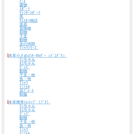
ｱｰﾄ
建物
ｽﾎﾟｰﾂ
ｳｨﾝﾀｰｽﾎﾟｰﾂ
馬
ｳｴｽﾀﾝ物語
楽器
冒険物
和物
干支
動物
水の仲間
Tｼｬﾂｼﾘｰｽﾞ
本革小さめのｷｰﾎﾙﾀﾞｰ（ﾄﾞｺﾃﾞﾓ）
ﾜﾝちゃん
ﾈｺちゃん
ｸﾞｯｽﾞ
動物
干支・他
魚・他
Tｼｬﾂ
ｲﾆｼｬﾙ
花ﾌﾟﾚｰﾄ
制服
本革携帯ｽﾄﾗｯﾌﾟ（ﾌﾟﾁ）
ﾜﾝちゃん
ﾈｺちゃん
ｸﾞｯｽﾞ
動物
干支・他
魚・他
Tｼｬﾂ
ｲﾆｼｬﾙ