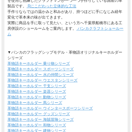
を使用し熟練したクラフトマンが一つ一つ手作りしている国産の革
製品です。
Rにこだわった立体的な工法
手作りならではの温かみと和みがあり、持つほどに手になじみ経年
変化で革本来の味が出てきます。
実際に商品を手に取って見たい、という方へ千葉県船橋市にある工
房併設のショールームをご案内します。
バンカクラフトショールー
ム
*無料簡易ラッピング
▼バンカのフラッグシップモデル・革物語オリジナルキーホルダー
通常のご購入でも、簡易ラッピング（透明の袋の上に金色のギフトシール付き）い
シリーズ
たします。
革物語キーホルダー 乗り物シリーズ
革物語キーホルダー スポーツシリーズ
革物語キーホルダー 水の仲間シリーズ
革物語キーホルダー ウエスタンシリーズ
革物語キーホルダー 干支シリーズ
革物語キーホルダー 楽器シリーズ
革物語キーホルダー 動物シリーズ
革物語キーホルダー 馬シリーズ
革物語キーホルダー ウインタースポーツシリーズ
革物語キーホルダー グッズシリーズ
革物語キーホルダー 海賊冒険シリーズ
革物語キーホルダー 和物シリーズ
送料について
革物語キーホルダー 建物シリーズ