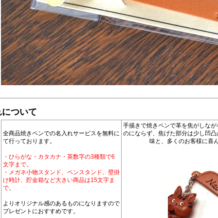
れについて
手描きで焼きペンで革を焦がしなが
全商品焼きペンでの名入れサービスを無料に
のにならず、焦げた部分は少し凹凸
て行っております。
味と、多くのお客様に喜
・ひらがな・カタカナ・英数字の3種類で6
文字まで。
・メガネ小物スタンド、ペンスタンド、壁掛
け時計、貯金箱など大きい商品は15文字ま
で。
よりオリジナル感のあるものになりますので
プレゼントにおすすめです。