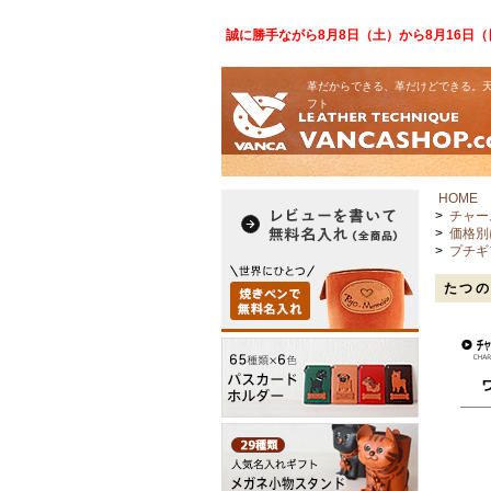
誠に勝手ながら8月8日（土）から8月16日
革だからできる、革だけどできる。天
フト
HOME
>
チャー
>
価格別
>
プチギ
たつの