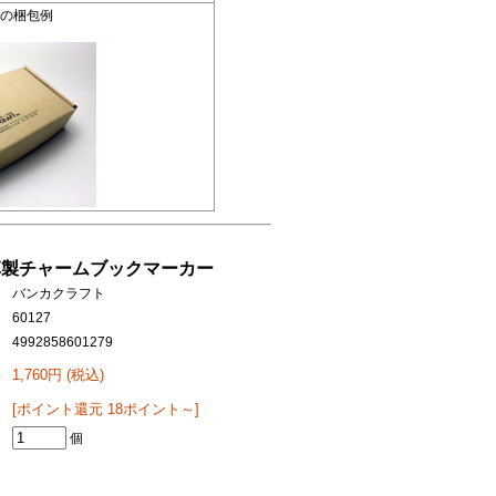
便の梱包例
革製チャームブックマーカー
バンカクラフト
60127
4992858601279
1,760円 (税込)
[ポイント還元 18ポイント～]
個