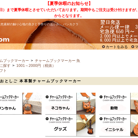
【夏季休暇のお知らせ】
（日）まで夏季休暇とさせていただいております。期間中もご注文は受け付けますが
からとなります。
然素材の触り心地の良さと手作りの温かみ。 バンカクラ
カートをみる
ムブックマーカー
>
チャームブックマーカー 魚
に探す
>
1001～2000円（税抜）
フト
おとしご 本革製チャームブックマーカー