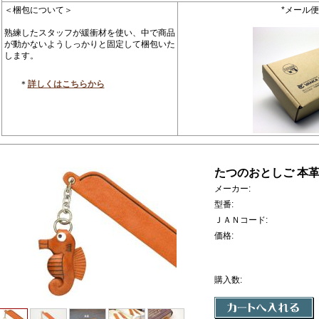
＜梱包について＞
*メール
熟練したスタッフが緩衝材を使い、中で商品
が動かないようしっかりと固定して梱包いた
します。
＊
詳しくはこちらから
たつのおとしご 本
メーカー:
型番:
ＪＡＮコード:
価格:
購入数: