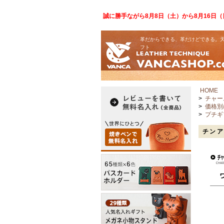
誠に勝手ながら8月8日（土）から8月16日
革だからできる、革だけどできる。天
フト
HOME
>
チャー
>
価格別
>
プチギ
チンア