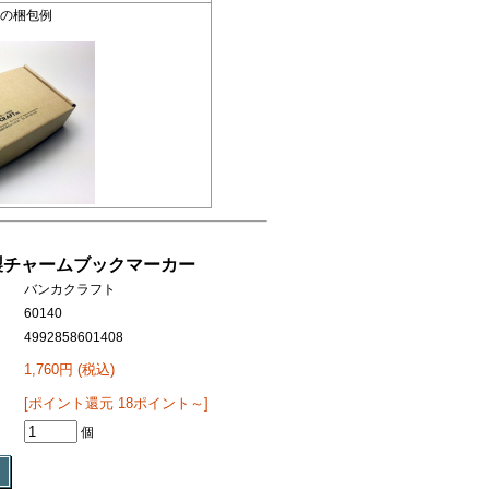
便の梱包例
製チャームブックマーカー
バンカクラフト
60140
4992858601408
1,760円 (税込)
[ポイント還元 18ポイント～]
個