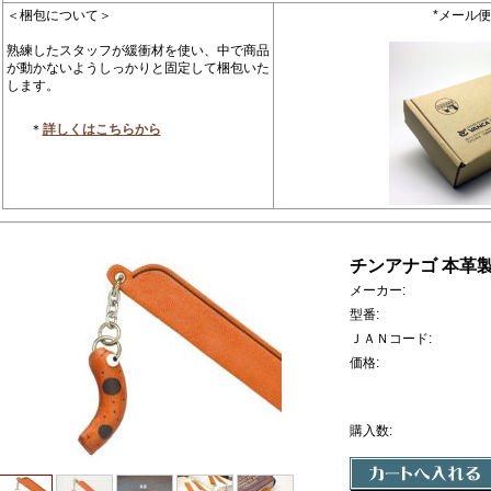
＜梱包について＞
*メール
熟練したスタッフが緩衝材を使い、中で商品
が動かないようしっかりと固定して梱包いた
します。
＊
詳しくはこちらから
チンアナゴ 本革
メーカー:
型番:
ＪＡＮコード:
価格:
購入数: