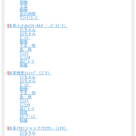
和物
干支
動物
水の仲間
Tｼｬﾂｼﾘｰｽﾞ
本革小さめのｷｰﾎﾙﾀﾞｰ（ﾄﾞｺﾃﾞﾓ）
ﾜﾝちゃん
ﾈｺちゃん
ｸﾞｯｽﾞ
名入れについて
動物
干支・他
魚・他
全商品無料で焼きペンで名入れいたします。
Tｼｬﾂ
ｲﾆｼｬﾙ
（注意！）
花ﾌﾟﾚｰﾄ
・漢字不可、ひらがな・カタカナ・英数字で6文字まで
制服
・メガネ小物スタンドのみ15文字まで
本革携帯ｽﾄﾗｯﾌﾟ（ﾌﾟﾁ）
・ご注文後の名入れの追加・変更、また返品は不可
ﾜﾝちゃん
ﾈｺちゃん
＊
詳しくはこちらから
ｸﾞｯｽﾞ
動物
手描きで革を焦がしながら名入れをするため文字は均一なものにならず、焦げた部
干支・他
魚・他
分は少し凹凸ができます。あなただけの革小物に。
Tｼｬﾂ
ｲﾆｼｬﾙ
花ﾌﾟﾚｰﾄ
雑貨
ｶﾗｰｸﾞｯｽﾞ
制服
本革ｲﾔﾎﾝジャックｱｸｾｻﾘｰ（ｽﾏﾎ）
ﾜﾝちゃん