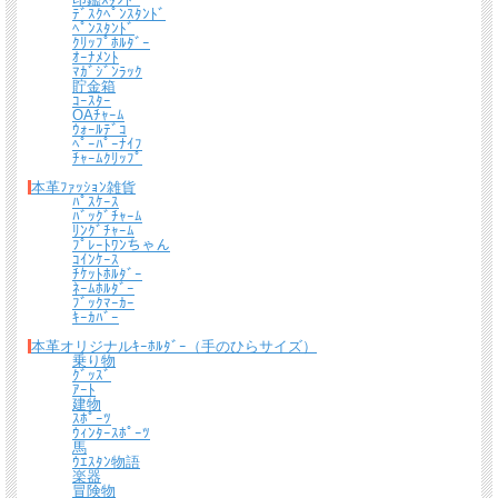
ﾃﾞｽｸﾍﾟﾝｽﾀﾝﾄﾞ
ﾍﾟﾝｽﾀﾝﾄﾞ
ｸﾘｯﾌﾟﾎﾙﾀﾞｰ
ｵｰﾅﾒﾝﾄ
ﾏｶﾞｼﾞﾝﾗｯｸ
貯金箱
ｺｰｽﾀｰ
OAﾁｬｰﾑ
ｳｫｰﾙﾃﾞｺ
ﾍﾟｰﾊﾟｰﾅｲﾌ
ﾁｬｰﾑｸﾘｯﾌﾟ
本革ﾌｧｯｼｮﾝ雑貨
ﾊﾟｽｹｰｽ
ﾊﾞｯｸﾞﾁｬｰﾑ
ﾘﾝｸﾞﾁｬｰﾑ
ﾌﾟﾚｰﾄﾜﾝちゃん
ｺｲﾝｹｰｽ
ﾁｹｯﾄﾎﾙﾀﾞｰ
ﾈｰﾑﾎﾙﾀﾞｰ
ﾌﾞｯｸﾏｰｶｰ
ｷｰｶﾊﾞｰ
本革オリジナルｷｰﾎﾙﾀﾞｰ（手のひらサイズ）
乗り物
ｸﾞｯｽﾞ
ｱｰﾄ
建物
ｽﾎﾟｰﾂ
ｳｨﾝﾀｰｽﾎﾟｰﾂ
馬
ｳｴｽﾀﾝ物語
楽器
冒険物