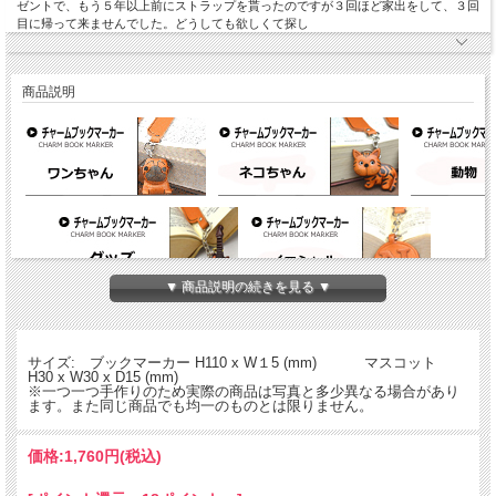
ゼントで、もう５年以上前にストラップを貰ったのですが３回ほど家出をして、３回
目に帰って来ませんでした。どうしても欲しくて探し
商品説明
▼ 商品説明の続きを見る ▼
バンカクラフト「革物語」チャームブックマーカーシリーズ。熟練した職人が一つ
一つ手作りしているかわいいワンちゃんのマスコット付きの本革製ブックマーカ
ー。文庫本用のブックマーカーです。
サイズ: ブックマーカー H110 x W１5 (mm) マスコット
H30 x W30 x D15 (mm)
※一つ一つ手作りのため実際の商品は写真と多少異なる場合があり
ます。また同じ商品でも均一のものとは限りません。
価格:
1,760円
(税込)