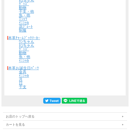
ﾈｺちゃん
ｸﾞｯｽﾞ
動物
干支・他
魚・他
Tｼｬﾂ
ｲﾆｼｬﾙ
花ﾌﾟﾚｰﾄ
ギフトラッピングについて
制服
本革ﾁｬｰﾑﾌﾞｯｸﾏｰｶｰ
全商品無料で簡易ラッピングの上お送りしております。
ﾜﾝちゃん
大切な贈り物の場合は革のチャームやリボンが付いた有料のラッピングも承ってお
ﾈｺちゃん
ります。
ｸﾞｯｽﾞ
動物
※ 写真は一例です。ラッピング材等は予告なく変更となる場合があります。
魚・他
ｲﾆｼｬﾙ
＊
詳しくはこちらから
本革お誕生日ﾊﾟｰﾂ
金具
*有料ラッピング（M)
ｲﾆｼｬﾙ
キーホルダーなど小さい品物はギフト袋にお入れして本革製のチャームをお付けし
月
日
ます。
干支
お店のトップへ戻る
カートを見る