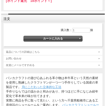
[ポイント還元 18ポイント～]
注文
購入数：
個
返品についての詳細はこちら
お問い合わせ
友達にメールですすめる
バンカクラフトの遊び心あふれる革小物は本牛革という天然の素材
を使用し熟練したクラフトマンが一つ一つ手作りしている国産の革
製品です。
Rにこだわった立体的な工法
手作りならではの温かみと和みがあり、持つほどに手になじみ経年
変化で革本来の味が出てきます。
実際に商品を手に取って見たい、という方へ千葉県船橋市にある工
房併設のショールームをご案内します。
バンカクラフトショールー