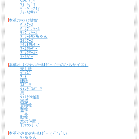
OAﾁｬｰﾑ
ｳｫｰﾙﾃﾞｺ
ﾍﾟｰﾊﾟｰﾅｲﾌ
ﾁｬｰﾑｸﾘｯﾌﾟ
本革ﾌｧｯｼｮﾝ雑貨
ﾊﾟｽｹｰｽ
ﾊﾞｯｸﾞﾁｬｰﾑ
ﾘﾝｸﾞﾁｬｰﾑ
ﾌﾟﾚｰﾄﾜﾝちゃん
ｺｲﾝｹｰｽ
ﾁｹｯﾄﾎﾙﾀﾞｰ
ﾈｰﾑﾎﾙﾀﾞｰ
ﾌﾞｯｸﾏｰｶｰ
ｷｰｶﾊﾞｰ
本革オリジナルｷｰﾎﾙﾀﾞｰ（手のひらサイズ）
乗り物
ｸﾞｯｽﾞ
ｱｰﾄ
建物
ｽﾎﾟｰﾂ
ｳｨﾝﾀｰｽﾎﾟｰﾂ
馬
ｳｴｽﾀﾝ物語
楽器
冒険物
和物
干支
動物
水の仲間
Tｼｬﾂｼﾘｰｽﾞ
本革小さめのｷｰﾎﾙﾀﾞｰ（ﾄﾞｺﾃﾞﾓ）
ﾜﾝちゃん