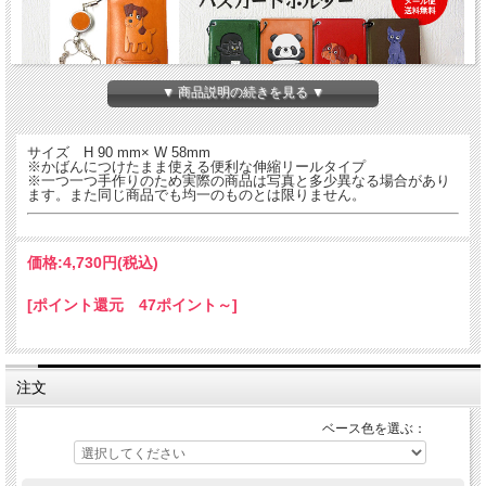
▼ 商品説明の続きを見る ▼
サイズ H 90 mm× W 58mm
※かばんにつけたまま使える便利な伸縮リールタイプ
動物モチーフの本革製パスケースです。現在65種類×６色の390種！を入れていつ
※一つ一つ手作りのため実際の商品は写真と多少異なる場合があり
もいっしょにお持ち歩きください♪
ます。また同じ商品でも均一のものとは限りません。
VANCA(バンカクラフト)「革物語」パスカードホルダーシリーズ。スイカなどの定
期入れ、IDホルダーに。免許証や病院の診察券入れなどにも。熟練した職人が一つ
一つていねいに仕上げた国産・ハンドメイドの商品です。持てば持つほど手になじ
み、革ならではの味がでてきます。※首からさげてもカバンにつけてもOKな便利
価格:
4,730円
(税込)
な取り外し可能のロングタイプのひも付き。
[ポイント還元 47ポイント～]
干支 子 レザーパスケース
注文
ベース色を選ぶ：