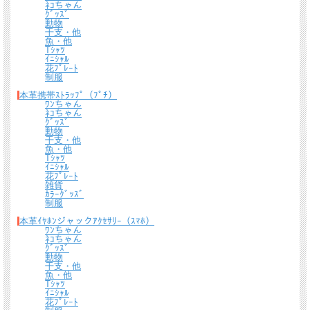
ﾈｺちゃん
ｸﾞｯｽﾞ
動物
干支・他
魚・他
Tｼｬﾂ
ｲﾆｼｬﾙ
花ﾌﾟﾚｰﾄ
制服
本革携帯ｽﾄﾗｯﾌﾟ（ﾌﾟﾁ）
ﾜﾝちゃん
ﾈｺちゃん
ｸﾞｯｽﾞ
動物
干支・他
魚・他
Tｼｬﾂ
ｲﾆｼｬﾙ
花ﾌﾟﾚｰﾄ
裏面は、誤作動防止のためカード１枚でピッタリな仕様になっておりますので、逆
雑貨
さにしても落ちる心配はありません。
ｶﾗｰｸﾞｯｽﾞ
制服
本革ｲﾔﾎﾝジャックｱｸｾｻﾘｰ（ｽﾏﾎ）
ﾜﾝちゃん
ﾈｺちゃん
ｸﾞｯｽﾞ
動物
干支・他
魚・他
Tｼｬﾂ
ｲﾆｼｬﾙ
花ﾌﾟﾚｰﾄ