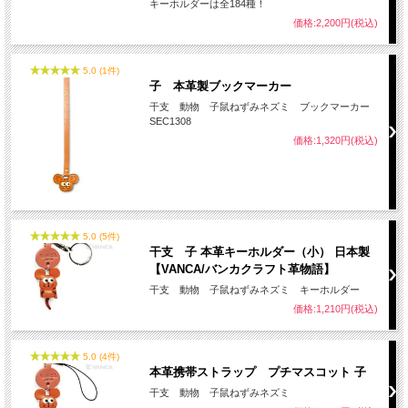
キーホルダーは全184種！
価格:2,200円(税込)
名入れについて
5.0 (1件)
子 本革製ブックマーカー
全商品無料で焼きペンで名入れいたします。
干支 動物 子鼠ねずみネズミ ブックマーカー
（注意！）
SEC1308
・漢字不可、ひらがな・カタカナ・英数字で6文字まで
価格:1,320円(税込)
・メガネ小物スタンドのみ15文字まで
・ご注文後の名入れの追加・変更、また返品は不可
＊
詳しくはこちらから
手描きで革を焦がしながら名入れをするため文字は均一なものにならず、焦げた部
分は少し凹凸ができます。あなただけの革小物に。
5.0 (5件)
干支 子 本革キーホルダー（小） 日本製
【VANCA/バンカクラフト革物語】
干支 動物 子鼠ねずみネズミ キーホルダー
価格:1,210円(税込)
5.0 (4件)
本革携帯ストラップ プチマスコット 子
干支 動物 子鼠ねずみネズミ