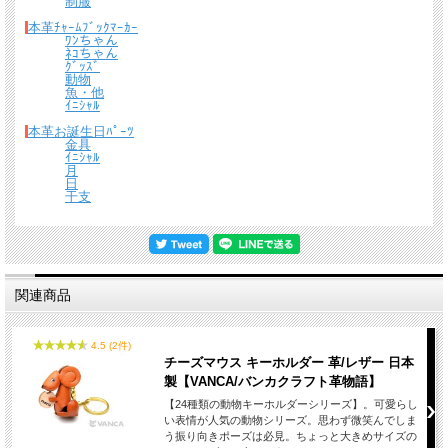
制服
本革ﾁｬｰﾑﾌﾞｯｸﾏｰｶｰ
ﾜﾝちゃん
ﾈｺちゃん
ｸﾞｯｽﾞ
動物
魚・他
ｲﾆｼｬﾙ
本革お誕生日ﾊﾟｰﾂ
金具
ｲﾆｼｬﾙ
月
日
干支
電車など交通機関の乗車カードしては関東・仙台エリアのSuica、地下鉄・私鉄な
どのPasmo、関西エリアのIcoca、東海エリアのToica、北海道エリアのKitaca等沢
山あり、そのすべて統一のサイズとなっております。またコンビニや自動販売機で
も使えたり、学生証・社員証と、電子マネーカード（ICカード）の併用できる物な
ど用途も幅広くなっています。
関連商品
革物語パスカードホルダーシリーズ（全８９種）は今までのパスケースになかった
立体的かつユニークなデザインで多くの皆様にご利用いただいております。 また
高級感があり、贈り物にも大変人気です。
4.5 (2件)
チーズマウス キーホルダー 革/レザー 日本
製【VANCA/バンカクラフト革物語】
【24種類の動物キーホルダーシリーズ】。可愛らし
い表情が人気の動物シリーズ。思わず微笑んでしま
う振り向きポーズは必見。ちょっと大きめサイズの