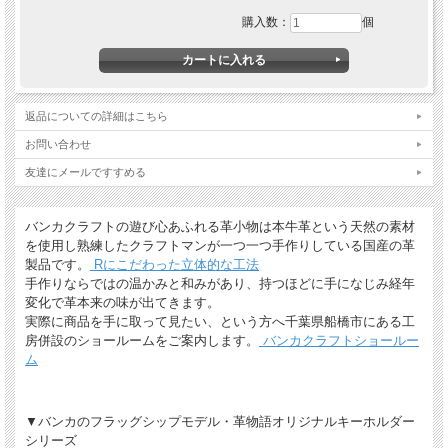
購入数：
個
返品についての詳細はこちら
お問い合わせ
友達にメールですすめる
バンカクラフトの遊び心あふれる革小物は本牛革という天然の素材
を使用し熟練したクラフトマンが一つ一つ手作りしている国産の革
製品です。
Rにこだわった立体的な工法
手作りならではの温かみと和みがあり、持つほどに手になじみ経年
変化で革本来の味が出てきます。
実際に商品を手に取って見たい、という方へ千葉県船橋市にある工
房併設のショールームをご案内します。
バンカクラフトショールー
ム
▼バンカのフラッグシップモデル・革物語オリジナルキーホルダー
シリーズ