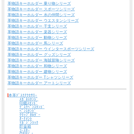
革物語キーホルダー 乗り物シリーズ
革物語キーホルダー スポーツシリーズ
革物語キーホルダー 水の仲間シリーズ
この商品は６色あります（色 ： 金茶・濃茶・赤・青・緑・黒）
その他のパスケース一覧(65種類×６色)はこちら
革物語キーホルダー ウエスタンシリーズ
革物語キーホルダー 干支シリーズ
革物語キーホルダー 楽器シリーズ
革物語キーホルダー 動物シリーズ
革物語キーホルダー 馬シリーズ
革物語キーホルダー ウインタースポーツシリーズ
革物語キーホルダー グッズシリーズ
革物語キーホルダー 海賊冒険シリーズ
革物語キーホルダー 和物シリーズ
革物語キーホルダー 建物シリーズ
革物語キーホルダー Tシャツシリーズ
革物語キーホルダー アートシリーズ
本革ﾃﾞｽｸｱｸｾｻﾘｰ
ﾒｶﾞﾈｽﾀﾝﾄﾞ
印鑑ｽﾀﾝﾄﾞ
ﾃﾞｽｸﾍﾟﾝｽﾀﾝﾄﾞ
ﾍﾟﾝｽﾀﾝﾄﾞ
ｸﾘｯﾌﾟﾎﾙﾀﾞｰ
ｵｰﾅﾒﾝﾄ
ﾏｶﾞｼﾞﾝﾗｯｸ
貯金箱
ｺｰｽﾀｰ