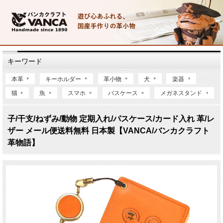
キーワード
本革
キーホルダー
革小物
犬
楽器
猫
魚
スマホ
パスケース
メガネスタンド
子/干支/ねずみ/動物 定期入れ/パスケース/カード入れ 革/レ
ザー メール便送料無料 日本製【VANCA/バンカクラフト
革物語】