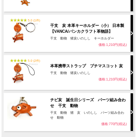
名入れについて
5.0 (1件)
干支 亥 本革キーホルダー（小） 日本製
全商品無料で焼きペンで名入れいたします。
【VANCA/バンカクラフト革物語】
干支 動物 猪亥いのしし キーホルダー
（注意！）
価格:1,210円(税込)
・漢字不可、ひらがな・カタカナ・英数字で6文字まで
・メガネ小物スタンドのみ15文字まで
・ご注文後の名入れの追加・変更、また返品は不可
5.0 (2件)
＊
詳しくはこちらから
本革携帯ストラップ プチマスコット 亥
干支 動物 猪亥いのしし
手描きで革を焦がしながら名入れをするため文字は均一なものにならず、焦げた部
分は少し凹凸ができます。あなただけの革小物に。
価格:1,210円(税込)
チビ亥 誕生日シリーズ パーツ組み合わ
せ 干支 動物
干支 動物 猪 亥 いのしし パーツ組み合わ
せ 動物
価格:770円(税込)