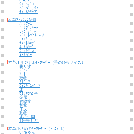
OAﾁｬｰﾑ
ｳｫｰﾙﾃﾞｺ
ﾍﾟｰﾊﾟｰﾅｲﾌ
ﾁｬｰﾑｸﾘｯﾌﾟ
本革ﾌｧｯｼｮﾝ雑貨
ﾊﾟｽｹｰｽ
ﾊﾞｯｸﾞﾁｬｰﾑ
ﾘﾝｸﾞﾁｬｰﾑ
ﾌﾟﾚｰﾄﾜﾝちゃん
ｺｲﾝｹｰｽ
ﾁｹｯﾄﾎﾙﾀﾞｰ
ﾈｰﾑﾎﾙﾀﾞｰ
ﾌﾞｯｸﾏｰｶｰ
ｷｰｶﾊﾞｰ
本革オリジナルｷｰﾎﾙﾀﾞｰ（手のひらサイズ）
乗り物
ｸﾞｯｽﾞ
ｱｰﾄ
建物
ｽﾎﾟｰﾂ
ｳｨﾝﾀｰｽﾎﾟｰﾂ
馬
ｳｴｽﾀﾝ物語
楽器
冒険物
和物
干支
動物
水の仲間
Tｼｬﾂｼﾘｰｽﾞ
本革小さめのｷｰﾎﾙﾀﾞｰ（ﾄﾞｺﾃﾞﾓ）
ﾜﾝちゃん