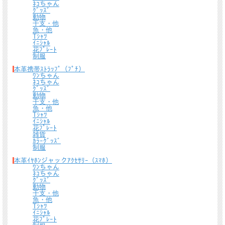
ﾈｺちゃん
ｸﾞｯｽﾞ
動物
干支・他
魚・他
Tｼｬﾂ
ｲﾆｼｬﾙ
花ﾌﾟﾚｰﾄ
制服
本革携帯ｽﾄﾗｯﾌﾟ（ﾌﾟﾁ）
ﾜﾝちゃん
ﾈｺちゃん
ｸﾞｯｽﾞ
動物
干支・他
魚・他
Tｼｬﾂ
ｲﾆｼｬﾙ
花ﾌﾟﾚｰﾄ
裏面は、誤作動防止のためカード１枚でピッタリな仕様になっておりますので、逆
雑貨
さにしても落ちる心配はありません。
ｶﾗｰｸﾞｯｽﾞ
制服
本革ｲﾔﾎﾝジャックｱｸｾｻﾘｰ（ｽﾏﾎ）
ﾜﾝちゃん
ﾈｺちゃん
ｸﾞｯｽﾞ
動物
干支・他
魚・他
Tｼｬﾂ
ｲﾆｼｬﾙ
花ﾌﾟﾚｰﾄ