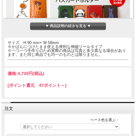
▼ 商品説明の続きを見る ▼
サイズ H 90 mm× W 58mm
※かばんにつけたまま使える便利な伸縮リールタイプ
動物モチーフの本革製パスケースです。現在65種類×６色の390種！を入れていつ
※一つ一つ手作りのため実際の商品は写真と多少異なる場合があり
もいっしょにお持ち歩きください♪
ます。また同じ商品でも均一のものとは限りません。
VANCA(バンカクラフト)「革物語」パスカードホルダーシリーズ。スイカなどの定
期入れ、IDホルダーに。免許証や病院の診察券入れなどにも。熟練した職人が一つ
一つていねいに仕上げた国産・ハンドメイドの商品です。持てば持つほど手になじ
み、革ならではの味がでてきます。※首からさげてもカバンにつけてもOKな便利
価格:
4,730円
(税込)
な取り外し可能のロングタイプのひも付き。
[ポイント還元 47ポイント～]
干支 亥 レザーパスケース
注文
ベース色を選ぶ：