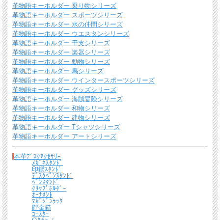
革物語キーホルダー 乗り物シリーズ
革物語キーホルダー スポーツシリーズ
革物語キーホルダー 水の仲間シリーズ
この商品は６色あります（色 ： 金茶・濃茶・赤・青・緑・黒）
その他のパスケース一覧(65種類×６色)はこちら
革物語キーホルダー ウエスタンシリーズ
革物語キーホルダー 干支シリーズ
革物語キーホルダー 楽器シリーズ
革物語キーホルダー 動物シリーズ
革物語キーホルダー 馬シリーズ
革物語キーホルダー ウインタースポーツシリーズ
革物語キーホルダー グッズシリーズ
革物語キーホルダー 海賊冒険シリーズ
革物語キーホルダー 和物シリーズ
革物語キーホルダー 建物シリーズ
革物語キーホルダー Tシャツシリーズ
革物語キーホルダー アートシリーズ
本革ﾃﾞｽｸｱｸｾｻﾘｰ
ﾒｶﾞﾈｽﾀﾝﾄﾞ
印鑑ｽﾀﾝﾄﾞ
ﾃﾞｽｸﾍﾟﾝｽﾀﾝﾄﾞ
ﾍﾟﾝｽﾀﾝﾄﾞ
ｸﾘｯﾌﾟﾎﾙﾀﾞｰ
ｵｰﾅﾒﾝﾄ
ﾏｶﾞｼﾞﾝﾗｯｸ
貯金箱
ｺｰｽﾀｰ