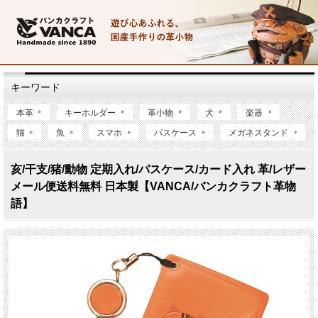
キーワード
本革
キーホルダー
革小物
犬
楽器
猫
魚
スマホ
パスケース
メガネスタンド
亥/干支/猪/動物 定期入れ/パスケース/カード入れ 革/レザー
メール便送料無料 日本製【VANCA/バンカクラフト革物
語】