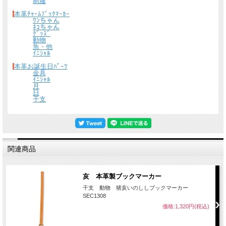
制服
本革ﾁｬｰﾑﾌﾞｯｸﾏｰｶｰ
ﾜﾝちゃん
ﾈｺちゃん
ｸﾞｯｽﾞ
動物
魚・他
ｲﾆｼｬﾙ
本革お誕生日ﾊﾟｰﾂ
金具
ｲﾆｼｬﾙ
月
日
干支
電車など交通機関の乗車カードしては関東・仙台エリアのSuica、地下鉄・私鉄な
どのPasmo、関西エリアのIcoca、東海エリアのToica、北海道エリアのKitaca等沢
山あり、そのすべて統一のサイズとなっております。またコンビニや自動販売機で
も使えたり、学生証・社員証と、電子マネーカード（ICカード）の併用できる物な
ど用途も幅広くなっています。
関連商品
革物語パスカードホルダーシリーズ（全８９種）は今までのパスケースになかった
立体的かつユニークなデザインで多くの皆様にご利用いただいております。 また
高級感があり、贈り物にも大変人気です。
亥 本革製ブックマーカー
干支 動物 猪亥いのししブックマーカー
SEC1308
価格:1,320円(税込)