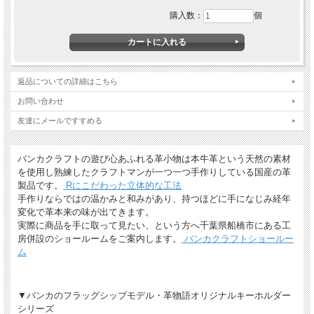
購入数：
個
返品についての詳細はこちら
お問い合わせ
友達にメールですすめる
バンカクラフトの遊び心あふれる革小物は本牛革という天然の素材
を使用し熟練したクラフトマンが一つ一つ手作りしている国産の革
製品です。
Rにこだわった立体的な工法
手作りならではの温かみと和みがあり、持つほどに手になじみ経年
変化で革本来の味が出てきます。
実際に商品を手に取って見たい、という方へ千葉県船橋市にある工
房併設のショールームをご案内します。
バンカクラフトショールー
ム
▼バンカのフラッグシップモデル・革物語オリジナルキーホルダー
シリーズ