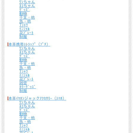
ﾜﾝちゃん
ﾈｺちゃん
ｸﾞｯｽﾞ
動物
干支・他
魚・他
Tｼｬﾂ
ｲﾆｼｬﾙ
花ﾌﾟﾚｰﾄ
制服
本革携帯ｽﾄﾗｯﾌﾟ（ﾌﾟﾁ）
ﾜﾝちゃん
ﾈｺちゃん
ｸﾞｯｽﾞ
動物
干支・他
魚・他
裏面は、誤作動防止のためカード１枚でピッタリな仕様になっておりますので、逆
Tｼｬﾂ
さにしても落ちる心配はありません。
ｲﾆｼｬﾙ
花ﾌﾟﾚｰﾄ
雑貨
ｶﾗｰｸﾞｯｽﾞ
制服
本革ｲﾔﾎﾝジャックｱｸｾｻﾘｰ（ｽﾏﾎ）
ﾜﾝちゃん
ﾈｺちゃん
ｸﾞｯｽﾞ
動物
干支・他
魚・他
Tｼｬﾂ
ｲﾆｼｬﾙ