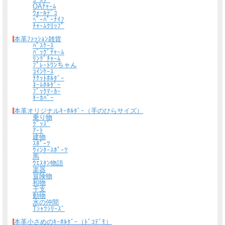
OAﾁｬｰﾑ
ｳｫｰﾙﾃﾞｺ
ﾍﾟｰﾊﾟｰﾅｲﾌ
ﾁｬｰﾑｸﾘｯﾌﾟ
本革ﾌｧｯｼｮﾝ雑貨
ﾊﾟｽｹｰｽ
ﾊﾞｯｸﾞﾁｬｰﾑ
ﾘﾝｸﾞﾁｬｰﾑ
ﾌﾟﾚｰﾄﾜﾝちゃん
ｺｲﾝｹｰｽ
ﾁｹｯﾄﾎﾙﾀﾞｰ
ﾈｰﾑﾎﾙﾀﾞｰ
ﾌﾞｯｸﾏｰｶｰ
ｷｰｶﾊﾞｰ
本革オリジナルｷｰﾎﾙﾀﾞｰ（手のひらサイズ）
乗り物
ｸﾞｯｽﾞ
ｱｰﾄ
建物
ｽﾎﾟｰﾂ
ｳｨﾝﾀｰｽﾎﾟｰﾂ
馬
ｳｴｽﾀﾝ物語
楽器
冒険物
和物
干支
動物
水の仲間
Tｼｬﾂｼﾘｰｽﾞ
本革小さめのｷｰﾎﾙﾀﾞｰ（ﾄﾞｺﾃﾞﾓ）