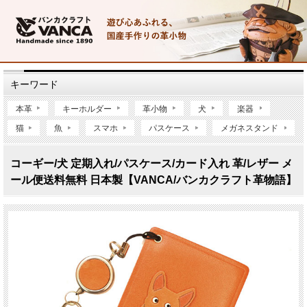
キーワード
本革
キーホルダー
革小物
犬
楽器
猫
魚
スマホ
パスケース
メガネスタンド
コーギー/犬 定期入れ/パスケース/カード入れ 革/レザー メ
ール便送料無料 日本製【VANCA/バンカクラフト革物語】