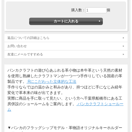
購入数：
個
返品についての詳細はこちら
お問い合わせ
友達にメールですすめる
バンカクラフトの遊び心あふれる革小物は本牛革という天然の素材
を使用し熟練したクラフトマンが一つ一つ手作りしている国産の革
製品です。
Rにこだわった立体的な工法
手作りならではの温かみと和みがあり、持つほどに手になじみ経年
変化で革本来の味が出てきます。
実際に商品を手に取って見たい、という方へ千葉県船橋市にある工
房併設のショールームをご案内します。
バンカクラフトショールー
ム
▼バンカのフラッグシップモデル・革物語オリジナルキーホルダー