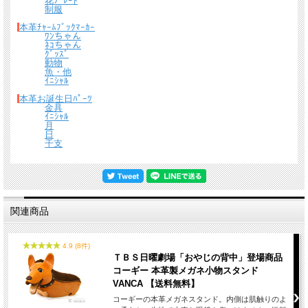
花ﾌﾟﾚｰﾄ
制服
本革ﾁｬｰﾑﾌﾞｯｸﾏｰｶｰ
ﾜﾝちゃん
ﾈｺちゃん
ｸﾞｯｽﾞ
動物
魚・他
ｲﾆｼｬﾙ
本革お誕生日ﾊﾟｰﾂ
金具
ｲﾆｼｬﾙ
月
日
電車など交通機関の乗車カードしては関東・仙台エリアのSuica、地下鉄・私鉄な
干支
どのPasmo、関西エリアのIcoca、東海エリアのToica、北海道エリアのKitaca等沢
山あり、そのすべて統一のサイズとなっております。またコンビニや自動販売機で
も使えたり、学生証・社員証と、電子マネーカード（ICカード）の併用できる物な
ど用途も幅広くなっています。
革物語パスカードホルダーシリーズ（全89種）は今までのパスケースになかった立
体的かつユニークなデザインで多くの皆様にご利用いただいております。 また高
関連商品
級感があり、贈り物にも大変人気です。
4.9 (8件)
ＴＢＳ日曜劇場「おやじの背中」登場商品
コーギー 本革製メガネ小物スタンド
VANCA 【送料無料】
コーギーの本革メガネスタンド。内側は肌触りのよ