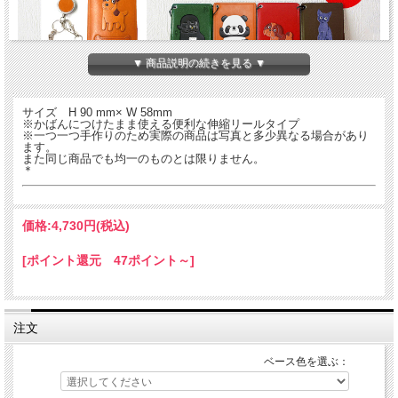
▼ 商品説明の続きを見る ▼
サイズ H 90 mm× W 58mm
※かばんにつけたまま使える便利な伸縮リールタイプ
犬や動物がモチーフの本革製パスケースです。現在65種類×６色の390種！を入れ
※一つ一つ手作りのため実際の商品は写真と多少異なる場合があり
ていつもいっしょにお持ち歩きください♪
ます。
コーギーの本革製パスケース（定期入れ）。
また同じ商品でも均一のものとは限りません。
バンカクラフト「革物語・犬グッズシリーズ」、人気のパスカードホルダーです。
＊
スイカ入れやIDホルダー、免許証や病院の診察券入れなどにも。カードを一枚入れ
て逆さにしても落ちない仕様となっています。
熟練した職人が一つ一つていねいに仕上げた国産・ハンドメイドの製品です。持て
ば持つほど手になじみ、革ならではの味がでてきます。
価格:
4,730円
(税込)
※首からさげてもカバンにつけてもOKな便利な取り外し可能のロングタイプのひ
も付き。
[ポイント還元 47ポイント～]
コーギー レザーパスケース
注文
ベース色を選ぶ：