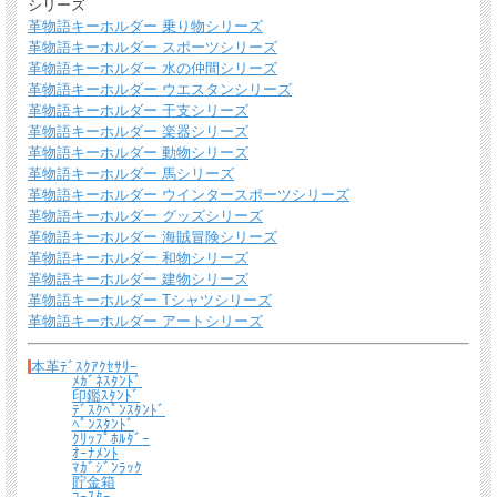
シリーズ
革物語キーホルダー 乗り物シリーズ
革物語キーホルダー スポーツシリーズ
革物語キーホルダー 水の仲間シリーズ
革物語キーホルダー ウエスタンシリーズ
この商品は６色あります（色 ： 金茶・濃茶・赤・青・緑・黒）
革物語キーホルダー 干支シリーズ
その他のパスケース一覧(65種類×６色)はこちら
革物語キーホルダー 楽器シリーズ
革物語キーホルダー 動物シリーズ
革物語キーホルダー 馬シリーズ
革物語キーホルダー ウインタースポーツシリーズ
革物語キーホルダー グッズシリーズ
革物語キーホルダー 海賊冒険シリーズ
革物語キーホルダー 和物シリーズ
革物語キーホルダー 建物シリーズ
革物語キーホルダー Tシャツシリーズ
革物語キーホルダー アートシリーズ
本革ﾃﾞｽｸｱｸｾｻﾘｰ
ﾒｶﾞﾈｽﾀﾝﾄﾞ
印鑑ｽﾀﾝﾄﾞ
ﾃﾞｽｸﾍﾟﾝｽﾀﾝﾄﾞ
ﾍﾟﾝｽﾀﾝﾄﾞ
ｸﾘｯﾌﾟﾎﾙﾀﾞｰ
ｵｰﾅﾒﾝﾄ
ﾏｶﾞｼﾞﾝﾗｯｸ
貯金箱
ｺｰｽﾀｰ