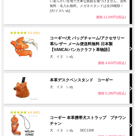
い柔らかい生地で大事な眼鏡を傷つけません。送料
無料・名入れ無料。メガネスタンドは全28種類！
[犬/イヌ/いぬ]
名入れについて
価格:11,000円(税込)
全商品無料で焼きペンで名入れいたします。
（注意！）
5.0 (5件)
コーギー/犬 バッグチャーム/アクセサリー
・漢字不可、ひらがな・カタカナ・英数字で6文字まで
・メガネ小物スタンドのみ15文字まで
革/レザー メール便送料無料 日本製
・ご注文後の名入れの追加・変更、また返品は不可
【VANCA/バンカクラフト革物語】
犬 イヌ いぬ
＊
詳しくはこちらから
価格:4,620円(税込)
手描きで革を焦がしながら名入れをするため文字は均一なものにならず、焦げた部
分は少し凹凸ができます。あなただけの革小物に。
本革デスクペンスタンド コーギー
犬 イヌ いぬ
価格:5,280円(税込)
4.8 (6件)
コーギー 本革携帯犬ストラップ プチワン
チャン
犬 イヌ いぬ SEC1308