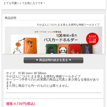
とても可愛いくてお気に入りです！
商品説明
※かばんにつけたまま使える便利な伸縮リールタイプ
▼ 商品説明の続きを見る ▼
サイズ H 90 mm× W 58mm
※かばんにつけたまま使える便利な伸縮リールタイプ
犬や動物がモチーフの本革製パスケースです。現在65種類×６色の390種！を入れ
※一つ一つ手作りのため実際の商品は写真と多少異なる場合があり
ていつもいっしょにお持ち歩きください♪
ます。
バセットハウンドの本革製パスケース（定期入れ）。
また同じ商品でも均一のものとは限りません。
バンカクラフト「革物語・犬グッズシリーズ」、人気のパスカードホルダーです。
＊
スイカ入れやIDホルダー、免許証や病院の診察券入れなどにも。カードを一枚入れ
て逆さにしても落ちない仕様となっています。
熟練した職人が一つ一つていねいに仕上げた国産・ハンドメイドの製品です。持て
ば持つほど手になじみ、革ならではの味がでてきます。
価格:
4,730円
(税込)
※首からさげてもカバンにつけてもOKな便利な取り外し可能のロングタイプのひ