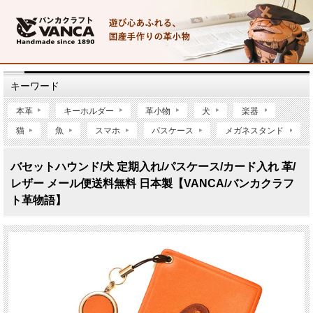
キーワード
本革
キーホルダー
革小物
犬
楽器
猫
魚
スマホ
パスケース
メガネスタンド
バセットハウンド/犬 定期入れ/パスケース/カード入れ 革/
レザー メール便送料無料 日本製【VANCA/バンカクラフ
ト革物語】