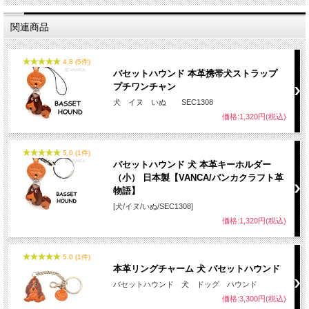
山あり、そのすべて統一のサイズとなっております。またコンビニや自動販売機で
も使えたり、学生証・社員証と、電子マネーカード（ICカード）の併用できる物な
関連商品
ど用途も幅広くなっています。
革物語パスカードホルダーシリーズ（全89種）は今までのパスケースになかった立
体的かつユニークなデザインで多くの皆様にご利用いただいております。 また高
級感があり、贈り物にも大変人気です。
4.8 (5件)
バセットハウンド 本革携帯犬ストラップ
プチワンチャン
犬 イヌ いぬ SEC1308
価格:1,320円(税込)
5.0 (1件)
バセットハウンド 犬 本革キーホルダー
名入れについて
（小） 日本製【VANCA/バンカクラフト革
物語】
全商品無料で焼きペンで名入れいたします。
[犬/イヌ/いぬ/SEC1308]
価格:1,320円(税込)
（注意！）
・漢字不可、ひらがな・カタカナ・英数字で6文字まで
・メガネ小物スタンドのみ15文字まで
・ご注文後の名入れの追加・変更、また返品は不可
5.0 (1件)
本革リングチャーム 犬 バセットハウンド
＊
詳しくはこちらから
バセットハウンド 犬 ドッグ ハウンド
手描きで革を焦がしながら名入れをするため文字は均一なものにならず、焦げた部
価格:3,300円(税込)