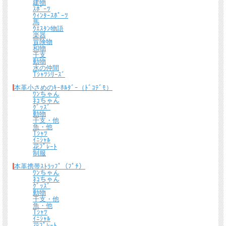
建物
ｽﾎﾟｰﾂ
ｳｨﾝﾀｰｽﾎﾟｰﾂ
馬
ｳｴｽﾀﾝ物語
楽器
冒険物
和物
干支
動物
水の仲間
Tｼｬﾂｼﾘｰｽﾞ
本革小さめのｷｰﾎﾙﾀﾞｰ（ﾄﾞｺﾃﾞﾓ）
ﾜﾝちゃん
ﾈｺちゃん
ｸﾞｯｽﾞ
動物
干支・他
魚・他
Tｼｬﾂ
ｲﾆｼｬﾙ
花ﾌﾟﾚｰﾄ
制服
本革携帯ｽﾄﾗｯﾌﾟ（ﾌﾟﾁ）
ﾜﾝちゃん
ﾈｺちゃん
ｸﾞｯｽﾞ
動物
干支・他
魚・他
Tｼｬﾂ
ｲﾆｼｬﾙ
花ﾌﾟﾚｰﾄ