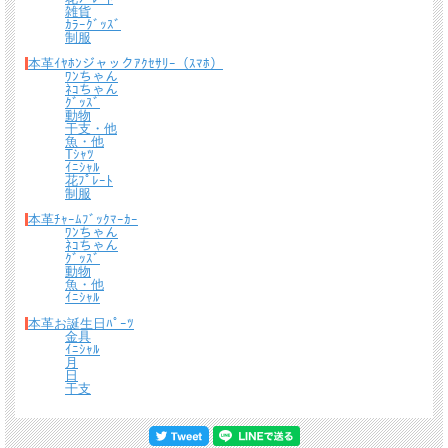
裏面は、誤作動防止のためカード１枚でピッタリな仕様になっておりますので、逆
雑貨
さにしても落ちる心配はありません。
ｶﾗｰｸﾞｯｽﾞ
制服
本革ｲﾔﾎﾝジャックｱｸｾｻﾘｰ（ｽﾏﾎ）
ﾜﾝちゃん
ﾈｺちゃん
ｸﾞｯｽﾞ
動物
干支・他
魚・他
Tｼｬﾂ
ｲﾆｼｬﾙ
花ﾌﾟﾚｰﾄ
制服
本革ﾁｬｰﾑﾌﾞｯｸﾏｰｶｰ
ﾜﾝちゃん
ﾈｺちゃん
ｸﾞｯｽﾞ
動物
魚・他
ｲﾆｼｬﾙ
本革お誕生日ﾊﾟｰﾂ
金具
ｲﾆｼｬﾙ
月
日
干支
電車など交通機関の乗車カードしては関東・仙台エリアのSuica、地下鉄・私鉄な
どのPasmo、関西エリアのIcoca、東海エリアのToica、北海道エリアのKitaca等沢