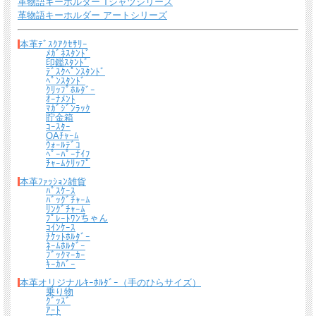
革物語キーホルダー Tシャツシリーズ
革物語キーホルダー アートシリーズ
本革ﾃﾞｽｸｱｸｾｻﾘｰ
ﾒｶﾞﾈｽﾀﾝﾄﾞ
印鑑ｽﾀﾝﾄﾞ
ﾃﾞｽｸﾍﾟﾝｽﾀﾝﾄﾞ
ﾍﾟﾝｽﾀﾝﾄﾞ
ｸﾘｯﾌﾟﾎﾙﾀﾞｰ
ｵｰﾅﾒﾝﾄ
ﾏｶﾞｼﾞﾝﾗｯｸ
貯金箱
ｺｰｽﾀｰ
OAﾁｬｰﾑ
ｳｫｰﾙﾃﾞｺ
ﾍﾟｰﾊﾟｰﾅｲﾌ
ﾁｬｰﾑｸﾘｯﾌﾟ
本革ﾌｧｯｼｮﾝ雑貨
ﾊﾟｽｹｰｽ
ﾊﾞｯｸﾞﾁｬｰﾑ
ﾘﾝｸﾞﾁｬｰﾑ
ﾌﾟﾚｰﾄﾜﾝちゃん
ｺｲﾝｹｰｽ
ﾁｹｯﾄﾎﾙﾀﾞｰ
ﾈｰﾑﾎﾙﾀﾞｰ
ﾌﾞｯｸﾏｰｶｰ
ｷｰｶﾊﾞｰ
本革オリジナルｷｰﾎﾙﾀﾞｰ（手のひらサイズ）
乗り物
ｸﾞｯｽﾞ
ｱｰﾄ