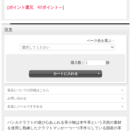
も付き。
[ポイント還元 47ポイント～]
バセットハウンド レザーパスケー
注文
ス
ベース色を選ぶ：
購入数：
個
返品についての詳細はこちら
お問い合わせ
友達にメールですすめる
バンカクラフトの遊び心あふれる革小物は本牛革という天然の素材
を使用し熟練したクラフトマンが一つ一つ手作りしている国産の革