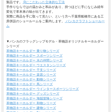
製品です。
Rにこだわった立体的な工法
手作りならではの温かみと和みがあり、持つほどに手になじみ経年
変化で革本来の味が出てきます。
実際に商品を手に取って見たい、という方へ千葉県船橋市にある工
房併設のショールームをご案内します。
バンカクラフトショールー
ム
▼バンカのフラッグシップモデル・革物語オリジナルキーホルダー
シリーズ
革物語キーホルダー 乗り物シリーズ
革物語キーホルダー スポーツシリーズ
革物語キーホルダー 水の仲間シリーズ
革物語キーホルダー ウエスタンシリーズ
革物語キーホルダー 干支シリーズ
革物語キーホルダー 楽器シリーズ
この商品は６色あります（色 ： 金茶・濃茶・赤・青・緑・黒）
革物語キーホルダー 動物シリーズ
その他のパスケース一覧(65種類×６色)はこちら
革物語キーホルダー 馬シリーズ
革物語キーホルダー ウインタースポーツシリーズ
革物語キーホルダー グッズシリーズ
革物語キーホルダー 海賊冒険シリーズ
革物語キーホルダー 和物シリーズ
革物語キーホルダー 建物シリーズ