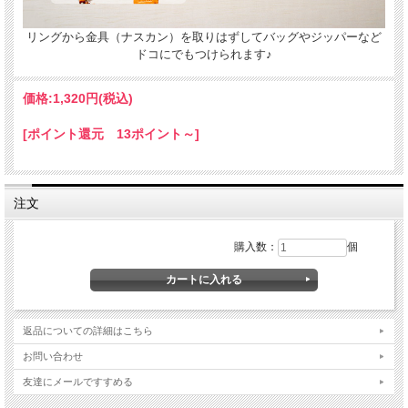
手描きで革を焦がしながら名入れをするため文字は均一なものにならず、焦げた部
分は少し凹凸ができます。あなただけの革小物に。
リングから金具（ナスカン）を取りはずしてバッグやジッパーなど
ドコにでもつけられます♪
価格:
1,320円
(税込)
[ポイント還元 13ポイント～]
注文
ギフトラッピングについて
購入数：
個
全商品無料で簡易ラッピングの上お送りしております。
大切な贈り物の場合は革のチャームやリボンが付いた有料のラッピングも承ってお
ります。
※ 写真は一例です。ラッピング材等は予告なく変更となる場合があります。
返品についての詳細はこちら
お問い合わせ
＊
詳しくはこちらから
友達にメールですすめる
*有料ラッピング（M)
キーホルダーなど小さい品物はギフト袋にお入れして本革製のチャームをお付けし