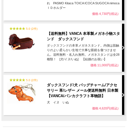
れ PASMO Kitaca TOICA ICOCA SUGOCA nimoca
ＩＤホルダー
価格:4,730円(税込)
5.0 (2件)
【送料無料】VANCA 本革製メガネ小物スタ
ンド ダックスフンド
ダックスフンドの本革メガネスタンド。内側は肌触
りのよい柔らかい生地で大事な眼鏡を傷つけませ
ん。送料無料・名入れ無料。メガネスタンドは全28
種類！ [犬/イヌ/いぬ] 【結婚のお祝い】
価格:11,000円(税込)
5.0 (2件)
ダックスフンド/犬 バッグチャーム/アクセ
サリー 革/レザー メール便送料無料 日本製
【VANCA/バンカクラフト革物語】
犬 イヌ いぬ
価格:4,620円(税込)