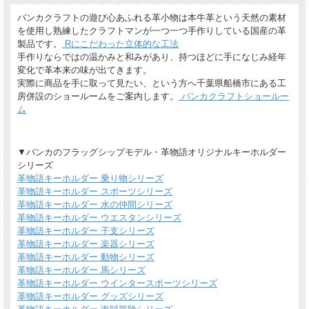
ます。
バンカクラフトの遊び心あふれる革小物は本牛革という天然の素材
を使用し熟練したクラフトマンが一つ一つ手作りしている国産の革
製品です。
Rにこだわった立体的な工法
手作りならではの温かみと和みがあり、持つほどに手になじみ経年
変化で革本来の味が出てきます。
実際に商品を手に取って見たい、という方へ千葉県船橋市にある工
房併設のショールームをご案内します。
バンカクラフトショールー
ム
*無料簡易ラッピング
通常のご購入でも、簡易ラッピング（透明の袋の上に金色のギフトシール付き）い
▼バンカのフラッグシップモデル・革物語オリジナルキーホルダー
たします。
シリーズ
革物語キーホルダー 乗り物シリーズ
革物語キーホルダー スポーツシリーズ
革物語キーホルダー 水の仲間シリーズ
革物語キーホルダー ウエスタンシリーズ
革物語キーホルダー 干支シリーズ
革物語キーホルダー 楽器シリーズ
革物語キーホルダー 動物シリーズ
革物語キーホルダー 馬シリーズ
革物語キーホルダー ウインタースポーツシリーズ
革物語キーホルダー グッズシリーズ