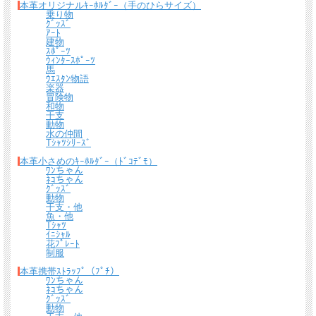
本革オリジナルｷｰﾎﾙﾀﾞｰ（手のひらサイズ）
乗り物
ｸﾞｯｽﾞ
ｱｰﾄ
建物
ｽﾎﾟｰﾂ
ｳｨﾝﾀｰｽﾎﾟｰﾂ
馬
ｳｴｽﾀﾝ物語
楽器
冒険物
和物
干支
動物
水の仲間
Tｼｬﾂｼﾘｰｽﾞ
本革小さめのｷｰﾎﾙﾀﾞｰ（ﾄﾞｺﾃﾞﾓ）
ﾜﾝちゃん
ﾈｺちゃん
ｸﾞｯｽﾞ
動物
干支・他
魚・他
Tｼｬﾂ
ｲﾆｼｬﾙ
花ﾌﾟﾚｰﾄ
制服
本革携帯ｽﾄﾗｯﾌﾟ（ﾌﾟﾁ）
ﾜﾝちゃん
ﾈｺちゃん
ｸﾞｯｽﾞ
動物