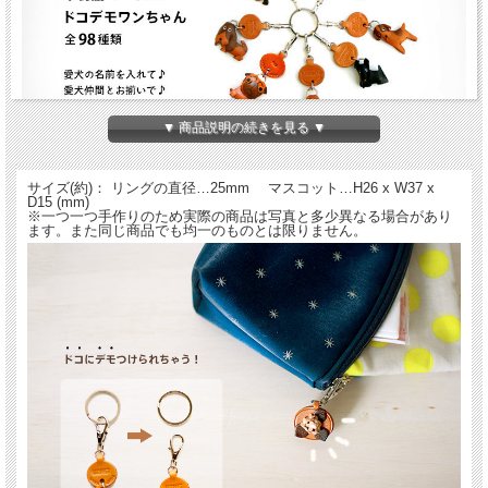
▼ 商品説明の続きを見る ▼
全98犬種！の犬のキーホルダー。大人から子供まで大人気のバンカクラフトのワン
ちゃんキーホルダーです。持てば持つほどに手になじみ革独特の味が出てきます。
サイズ(約)： リングの直径…25mm マスコット…H26 x W37 x
名入れをしてご自分の犬、またはお友達のワンちゃんをプレゼントにどうぞ。
D15 (mm)
※一つ一つ手作りのため実際の商品は写真と多少異なる場合があり
98犬種のレザーキーホルダー - ド
ます。また同じ商品でも均一のものとは限りません。
コデモワンちゃん
名入れについて
全商品無料で焼きペンで名入れいたします。
（注意！）
・漢字不可、ひらがな・カタカナ・英数字で6文字まで
・メガネ小物スタンドのみ15文字まで
・ご注文後の名入れの追加・変更、また返品は不可
＊
詳しくはこちらから