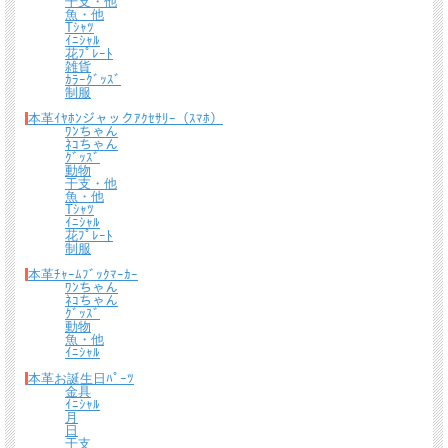
干支・他
魚・他
Tｼｬﾂ
ｲﾆｼｬﾙ
花ﾌﾟﾚｰﾄ
雑貨
ｶﾗｰｸﾞｯｽﾞ
制服
本革ｲﾔﾎﾝジャックｱｸｾｻﾘｰ（ｽﾏﾎ）
ﾜﾝちゃん
ﾈｺちゃん
ｸﾞｯｽﾞ
動物
干支・他
魚・他
Tｼｬﾂ
ｲﾆｼｬﾙ
花ﾌﾟﾚｰﾄ
制服
本革ﾁｬｰﾑﾌﾞｯｸﾏｰｶｰ
ﾜﾝちゃん
ﾈｺちゃん
ｸﾞｯｽﾞ
動物
魚・他
ｲﾆｼｬﾙ
本革お誕生日ﾊﾟｰﾂ
金具
ｲﾆｼｬﾙ
月
日
干支