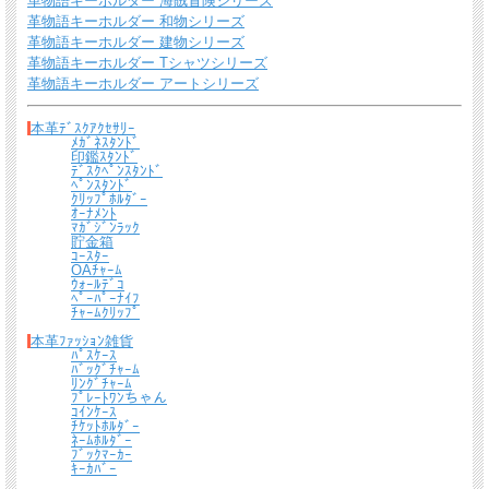
革物語キーホルダー 海賊冒険シリーズ
送料について
革物語キーホルダー 和物シリーズ
革物語キーホルダー 建物シリーズ
宅配便 650円から
→ 商品代金6600円(税込）以上で宅配便送料無料
革物語キーホルダー Tシャツシリーズ
革物語キーホルダー アートシリーズ
メール便（全商品対象・定形外郵便ほか）全国一律300円
→ 商品代金3300円(税
込）以上でメール便送料無料
本革ﾃﾞｽｸｱｸｾｻﾘｰ
ﾒｶﾞﾈｽﾀﾝﾄﾞ
＊
詳しくはこちらから
印鑑ｽﾀﾝﾄﾞ
ﾃﾞｽｸﾍﾟﾝｽﾀﾝﾄﾞ
ﾍﾟﾝｽﾀﾝﾄﾞ
熟練したスタッフが丁寧に梱包いたします。
ｸﾘｯﾌﾟﾎﾙﾀﾞｰ
*梱包の例
ｵｰﾅﾒﾝﾄ
ﾏｶﾞｼﾞﾝﾗｯｸ
貯金箱
ｺｰｽﾀｰ
OAﾁｬｰﾑ
ｳｫｰﾙﾃﾞｺ
ﾍﾟｰﾊﾟｰﾅｲﾌ
ﾁｬｰﾑｸﾘｯﾌﾟ
本革ﾌｧｯｼｮﾝ雑貨
ﾊﾟｽｹｰｽ
ﾊﾞｯｸﾞﾁｬｰﾑ
ﾘﾝｸﾞﾁｬｰﾑ
ﾌﾟﾚｰﾄﾜﾝちゃん
ｺｲﾝｹｰｽ
ﾁｹｯﾄﾎﾙﾀﾞｰ
ﾈｰﾑﾎﾙﾀﾞｰ
ﾌﾞｯｸﾏｰｶｰ
ｷｰｶﾊﾞｰ