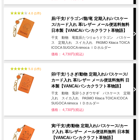
4.0 (1件)
辰/干支/ドラゴン/龍/竜 定期入れ/パスケー
ス/カード入れ 革/レザー メール便送料無料
日本製【VANCA/バンカクラフト革物語】
干支 動物 竜龍辰たつりゅうドラゴン パスケー
ス 定期入れ スイカ入れ PASMO Kitaca TOICA
ICOCA SUGOCA nimoca ＩＤホルダー
価格： 4,730円(税込)
5.0 (1件)
卯/干支/うさぎ/動物 定期入れ/パスケース/
カード入れ 革/レザー メール便送料無料 日
本製【VANCA/バンカクラフト革物語】
干支 動物 兎卯うさぎウサギ パスケース 定期
入れ スイカ入れ PASMO Kitaca TOICA ICOCA
SUGOCA nimoca ＩＤホルダー
価格： 4,730円(税込)
寅/干支/虎/動物 定期入れ/パスケース/カー
ド入れ 革/レザー メール便送料無料 日本製
【VANCA/バンカクラフト革物語】