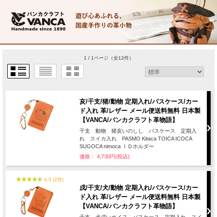
1 / 1ページ
（全12件）
亥/干支/猪/動物 定期入れ/パスケース/カー
ド入れ 革/レザー メール便送料無料 日本製
【VANCA/バンカクラフト革物語】
干支 動物 猪亥いのしし パスケース 定期入
れ スイカ入れ PASMO Kitaca TOICA ICOCA
SUGOCA nimoca ＩＤホルダー
価格： 4,730円(税込)
4.5 (2件)
戌/干支/犬/動物 定期入れ/パスケース/カー
ド入れ 革/レザー メール便送料無料 日本製
【VANCA/バンカクラフト革物語】
干支 犬戌いぬイヌ パスケース 定期入れ スイ